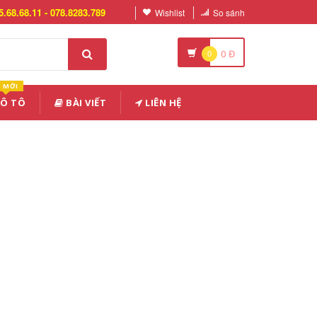
5.68.68.11 - 078.8283.789
Wishlist
So sánh
0
0
Đ
MỚI
 Ô TÔ
BÀI VIẾT
LIÊN HỆ