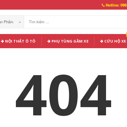
Hotline: 096
Sản Phẩm
NỘI THẤT Ô TÔ
PHỤ TÙNG GẦM XE
CỨU HỘ XE
404