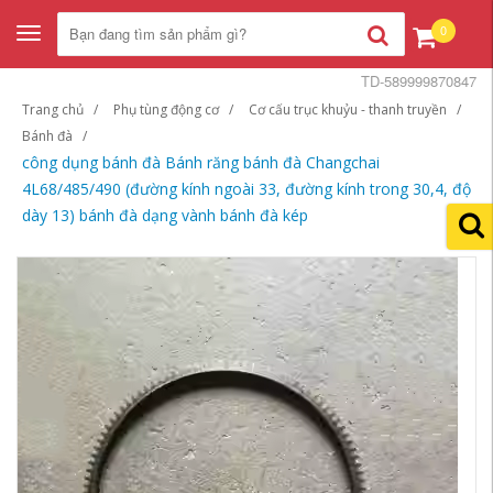
0
Toggle
navigation
TD-589999870847
Trang chủ
Phụ tùng động cơ
Cơ cấu trục khuỷu - thanh truyền
Bánh đà
công dụng bánh đà Bánh răng bánh đà Changchai
4L68/485/490 (đường kính ngoài 33, đường kính trong 30,4, độ
dày 13) bánh đà dạng vành bánh đà kép