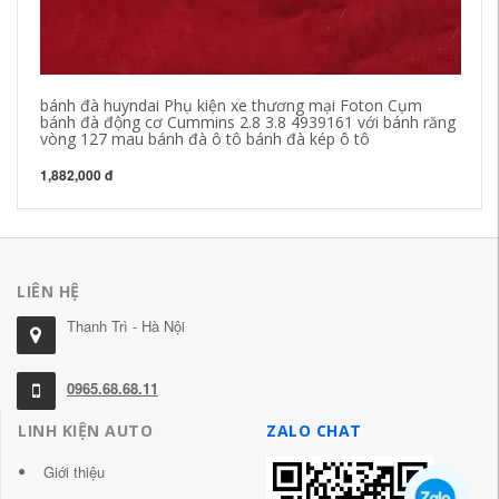
bánh đà huyndai Phụ kiện xe thương mại Foton Cụm
Lắ
bánh đà động cơ Cummins 2.8 3.8 4939161 với bánh răng
Th
vòng 127 mau bánh đà ô tô bánh đà kép ô tô
độ
1,882,000 đ
1,
LIÊN HỆ
Thanh Trì - Hà Nội
0965.68.68.11
LINH KIỆN AUTO
ZALO CHAT
Giới thiệu