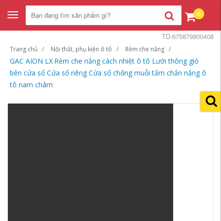
0
Toggle
navigation
TD-675879800408
Trang chủ
Nội thất, phụ kiện ô tô
Rèm che nắng
GAC AION LX·Rèm che nắng cách nhiệt ô tô Lưới thông gió
bên cửa sổ Cửa sổ riêng Cửa sổ chống muỗi tấm chắn nắng ô
tô nam châm