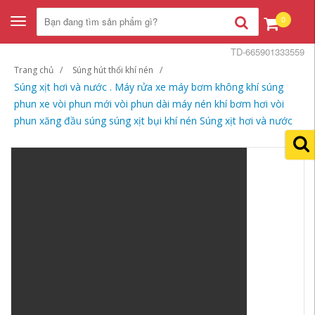
0
Toggle
navigation
TD-665901333559
Trang chủ
Súng hút thổi khí nén
Súng xịt hơi và nước . Máy rửa xe máy bơm không khí súng
phun xe vòi phun mới vòi phun dài máy nén khí bơm hơi vòi
phun xăng đầu súng súng xịt bụi khí nén Súng xịt hơi và nước