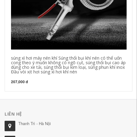
súng xì hơi máy nén khí Súng thổi bụi khí nén có thể uốn
Sú
cong theo ý muốn không có ngõ cụt, súng thổi bụi cao áp
ca
dùng cho xe tải, súng thổi bụi kim loại, súng phun khí inox
bụ
Đầu vòi xịt hơi súng xì hơi khí nén
27
207,000 đ
LIÊN HỆ
Thanh Trì - Hà Nội