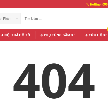
Hotline: 096
Sản Phẩm
NỘI THẤT Ô TÔ
PHỤ TÙNG GẦM XE
CỨU HỘ XE
404