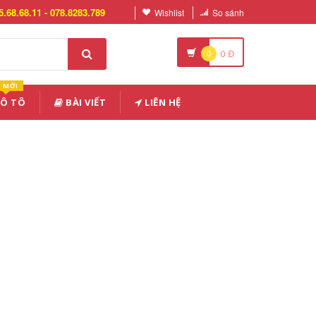
5.68.68.11 - 078.8283.789
Wishlist
So sánh
0
0
Đ
MỚI
 Ô TÔ
BÀI VIẾT
LIÊN HỆ