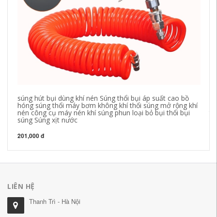
súng hút bụi dùng khí nén Súng thổi bụi áp suất cao bồ
Má
hóng súng thổi máy bơm không khí thổi súng mở rộng khí
mạ
nén công cụ máy nén khí súng phun loại bỏ bụi thổi bụi
th
súng Súng xịt nước
20
201,000 đ
LIÊN HỆ
Thanh Trì - Hà Nội