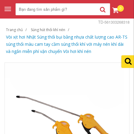
0
Toggle
navigation
TD-561303268318
Trang chủ
Súng hút thổi khí nén
Vòi xịt hơi Nhật Súng thổi bụi bằng nhựa chất lượng cao AR-TS
súng thổi màu cam tay cầm súng thổi khí với máy nén khí dài
và ngắn miễn phí vận chuyển Vòi hơi khí nén