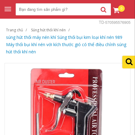
0
Toggle
navigation
TD-570595576905
Trang chủ
Súng hút thổi khí nén
súng hút thổi máy nén khí Súng thổi bụi kim loại khí nén 989
Máy thổi bụi khí nén với kích thước gió có thể điều chỉnh súng
hút thổi khí nén