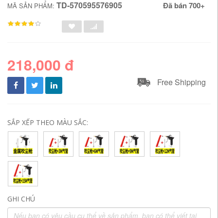
TD-570595576905
Đã bán 700+
MÃ SẢN PHẨM:
218,000 đ
Free Shipping
SẮP XẾP THEO MÀU SẮC:
GHI CHÚ