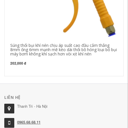
Súng thổi bụi khí nén chịu áp suất cao đầu cắm thẳng
sú
8mm ống 6mm mạnh mẽ kéo dài thổi bồ hóng loại bỏ bụi
th
máy bơm không khí sạch hơn vòi xịt khí nén
07
kh
202,000 đ
21
LIÊN HỆ
Thanh Trì - Hà Nội
0965.68.68.11