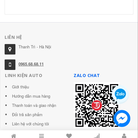
78
LIÊN HỆ
Thanh Trì - Hà Nội
0965.68.68.11
LINH KIỆN AUTO
ZALO CHAT
Giới thiệu
Hướng dẫn mua hàng
Thanh toán và giao nhận
Đổi trả sản phẩm
Liên hệ với chúng tôi