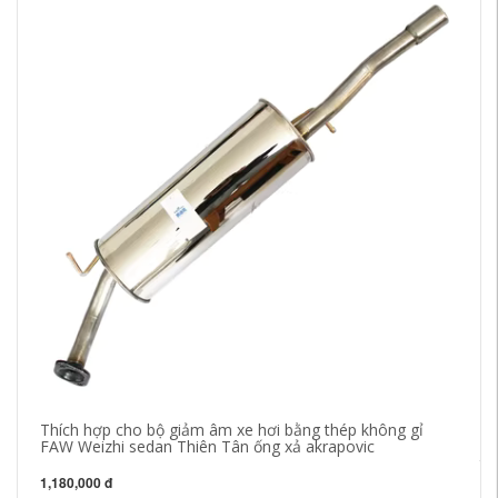
Thích hợp cho bộ giảm âm xe hơi bằng thép không gỉ
Th
FAW Weizhi sedan Thiên Tân ống xả akrapovic
gỉ
tô
1,180,000 đ