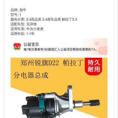
品牌: 胎牛
型号: 1
颜色分类: 2.4高品质 2.4原车品质 帕拉丁3.3
适配车型: 见详情
适用车系: 中兴小老虎
适用年款: 1-1年