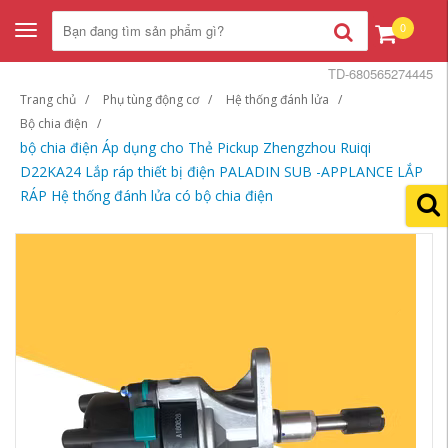
0
Toggle
navigation
TD-680565274445
Trang chủ
Phụ tùng động cơ
Hệ thống đánh lửa
Bộ chia điện
bộ chia điện Áp dụng cho Thẻ Pickup Zhengzhou Ruiqi
D22KA24 Lắp ráp thiết bị điện PALADIN SUB -APPLANCE LẮP
RÁP Hệ thống đánh lửa có bộ chia điện