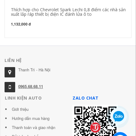
Thích hợp cho Chevrolet Spark Lechi 0,8 điểm các nhà sản
Th
xuất lắp ráp thiết bị điện IC đánh lửa ô to
Od
ô 
1,132,000 đ
29
LIÊN HỆ
Thanh Trì - Hà Nội
0965.68.68.11
LINH KIỆN AUTO
ZALO CHAT
Giới thiệu
Hướng dẫn mua hàng
Thanh toán và giao nhận