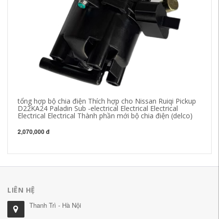
tổng hợp bộ chia điện Thích hợp cho Nissan Ruiqi Pickup
bộ
D22KA24 Paladin Sub -electrical Electrical Electrical
đi
Electrical Electrical Thành phần mới bộ chia điện (delco)
cơ
2,070,000 đ
22
LIÊN HỆ
Thanh Trì - Hà Nội