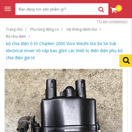
0
Toggle
navigation
TD-681306886623
Trang chủ
Phụ tùng động cơ
Hệ thống đánh lửa
Bộ chia điện
bộ chia điện ô tô Charlien 2000 Viosi Weizhi Vizi 8a 5A Sub -
electrical Vover Vỏ nắp bao gồm các thiết bị điện điện phụ bộ
chia điện giá rẻ