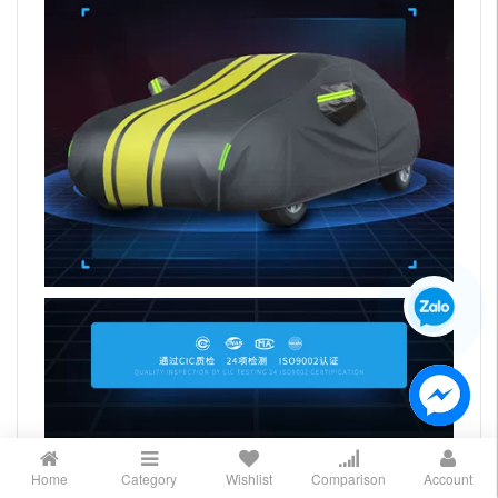
Home
Category
Wishlist
Comparison
Account