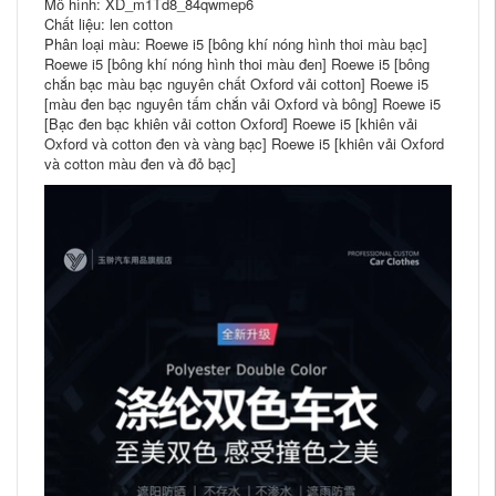
Mô hình: XD_m1Td8_84qwmep6
Chất liệu: len cotton
Phân loại màu: Roewe i5 [bông khí nóng hình thoi màu bạc]
Roewe i5 [bông khí nóng hình thoi màu đen] Roewe i5 [bông
chắn bạc màu bạc nguyên chất Oxford vải cotton] Roewe i5
[màu đen bạc nguyên tấm chắn vải Oxford và bông] Roewe i5
[Bạc đen bạc khiên vải cotton Oxford] Roewe i5 [khiên vải
Oxford và cotton đen và vàng bạc] Roewe i5 [khiên vải Oxford
và cotton màu đen và đỏ bạc]