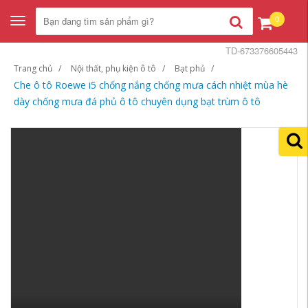
0
Toggle
navigation
TD-673376605443
Trang chủ
Nội thất, phụ kiện ô tô
Bạt phủ
Che ô tô Roewe i5 chống nắng chống mưa cách nhiệt mùa hè
dày chống mưa đá phủ ô tô chuyên dụng bạt trùm ô tô