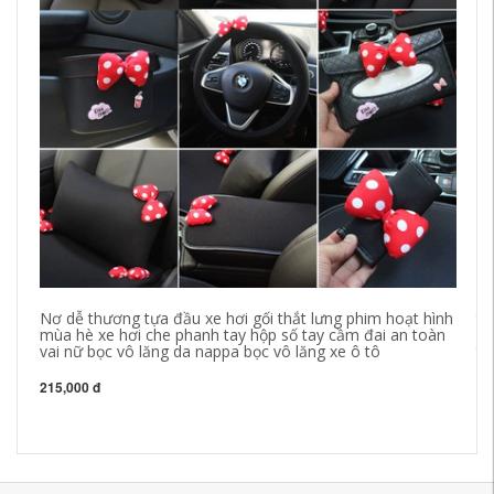
Nơ dễ thương tựa đầu xe hơi gối thắt lưng phim hoạt hình
ti
mùa hè xe hơi che phanh tay hộp số tay cầm đai an toàn
lư
vai nữ bọc vô lăng da nappa bọc vô lăng xe ô tô
tr
đi
sá
215,000 đ
60