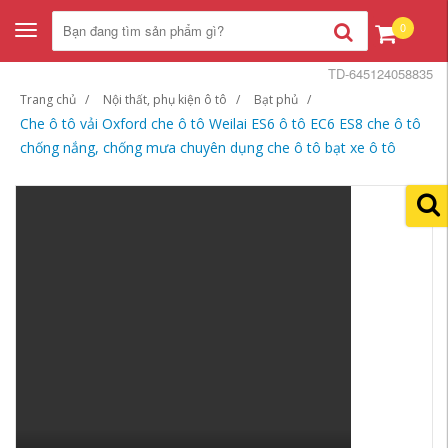
0
Toggle
navigation
TD-645124058835
Trang chủ
Nội thất, phụ kiện ô tô
Bạt phủ
Che ô tô vải Oxford che ô tô Weilai ES6 ô tô EC6 ES8 che ô tô
chống nắng, chống mưa chuyên dụng che ô tô bạt xe ô tô