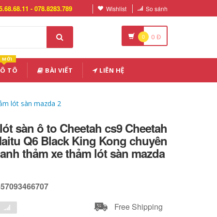
5.68.68.11 - 078.8283.789
Wishlist
So sánh
0
0
Đ
MỚI
 Ô TÔ
BÀI VIẾT
LIÊN HỆ
hảm lót sàn mazda 2
lót sàn ô to Cheetah cs9 Cheetah
Maitu Q6 Black King Kong chuyên
anh thảm xe thảm lót sàn mazda
657093466707
Free Shipping