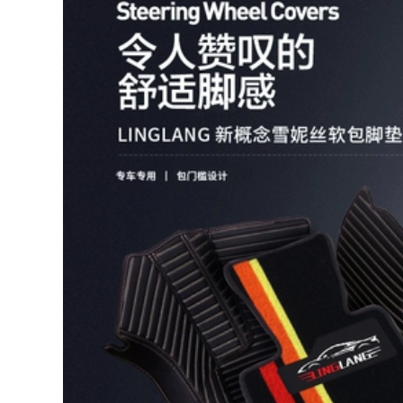
bọc vô lăng da cá
đời cũ | khâu vô
sấu Bọc vô lăng
lăng vô lăng vinfast
băng lụa bọc vô
fadil
lăng cao cấp phù
hợp với các loại xe
278,000
ọc tay lái ô tô
Bọc vô lăng ô tô
Nissan Xuanyi
278,000
Sunshine Qijun
ọc tay lái ô tô Tay
Qashqai Loulan
ái mới bọc tay lái ô
Machi Yida Tiida
tô bốn mùa phổ
Tianlai Liwei bọc vô
quát mùa đông
lăng da bò giá bọc
ngắn sang trọng
vô lăng sparco
bọc vô lăng ô tô
chống trượt thoáng
278,000
hí bọc tay lái ô tô
bọc vô lăng da lộn
Xe bọc vô lăng lụa
băng Chevrolet
Malibu Cánh buồm
290,000
Aiweiou Chuangku
bọc vô lăng Bọc vô
Kopachi Cruz Covez
lăng ô tô mùa hè bộ
bọc vô lăng da lộn
tay nắm đa năng
bọc vô lăng da bò
Magotan Sagitar
Corolla Langyi Bora
278,000
chống trơn trượt
thấm mồ hôi bọc vô
sparco chinh hang
lăng carbon bọc vô
Giả Rex Thỏ Tóc Vô
lăng da bò
lăng Xe hơi Che tay
lái Mùa đông Ngắn
Sang trọng Nam và
278,000