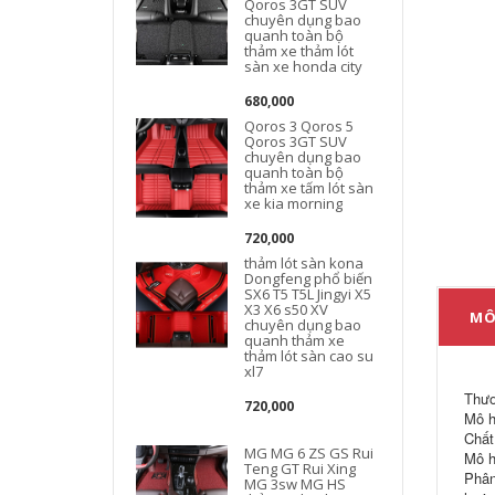
Qoros 3GT SUV
chuyên dụng bao
quanh toàn bộ
thảm xe thảm lót
sàn xe honda city
680,000
L
Qoros 3 Qoros 5
Qoros 3GT SUV
chuyên dụng bao
quanh toàn bộ
thảm xe tấm lót sàn
xe kia morning
720,000
thảm lót sàn kona
Dongfeng phổ biến
SX6 T5 T5L Jingyi X5
X3 X6 s50 XV
MÔ
chuyên dụng bao
quanh thảm xe
thảm lót sàn cao su
xl7
Thươ
720,000
Mô h
Chất
MG MG 6 ZS GS Rui
Mô h
Teng GT Rui Xing
Phân
MG 3sw MG HS