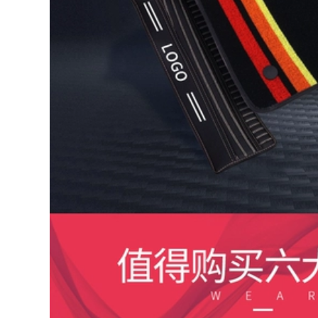
Nữ Phổ thông Thời
Da bọc vô lăng da
trang Hàn Quốc Tay
bò lớp đầu Corolla
cầm dễ thương bọc
Sylphy Langyi
vô lăng fortuner bọc
Yinglang Jetta H6
vô lăng xe tải
Sagitar Four
Seasons bọc tay lái
290,000
xe hơi vô lăng
vinfast fadil bao tay
vô lăng thaco Bọc
ái xe ô tô
vô lăng ô tô Chery
E5E3 Fengyun 2
Arrizo 3 Arrizo 5
350,000
Arrizo 7 Tiggo 3
Ô tô bọc vô lăng len
Tiggo 5 Qiyun
lông cừu ngắn mùa
sparco chính hãng
đông bọc tay cầm
bao da vô lăng
phổ quát
Volkswagen Sagitar
278,000
Maiteng Yinglang Yi
Baolai Lingdu khâu
Bọc vô lăng ô tô
da vô lăng bao da
mùa hè băng lụa
vô lăng
bọc tay nắm phổ
quát Volkswagen
POLO Lavida
227,000
Magotan Sagitar
bọc volang da Bọc
Jetta Bora sparco
vô lăng ô tô mùa
chinh hang bọc vô
đông ngắn sang
lăng da
trọng nữ tay cầm
phổ thông bốn mùa
290,000
Volkswagen Lavida
Sagitar Maiteng
Xe hơi Che vô lăng