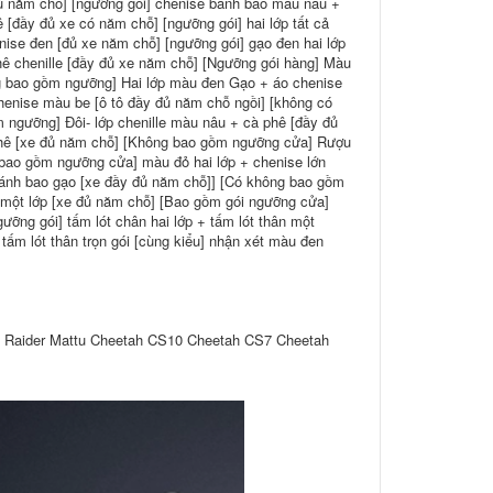
đủ năm chỗ] [ngưỡng gói] chenise bánh bao màu nâu +
 [đầy đủ xe có năm chỗ] [ngưỡng gói] hai lớp tất cả
ise đen [đủ xe năm chỗ] [ngưỡng gói] gạo đen hai lớp
ê chenille [đầy đủ xe năm chỗ] [Ngưỡng gói hàng] Màu
ng bao gồm ngưỡng] Hai lớp màu đen Gạo + áo chenise
henise màu be [ô tô đầy đủ năm chỗ ngồi] [không có
 ngưỡng] Đôi- lớp chenille màu nâu + cà phê [đầy đủ
phê [xe đủ năm chỗ] [Không bao gồm ngưỡng cửa] Rượu
 bao gồm ngưỡng cửa] màu đỏ hai lớp + chenise lớn
bánh bao gạo [xe đầy đủ năm chỗ]] [Có không bao gồm
một lớp [xe đủ năm chỗ] [Bao gồm gói ngưỡng cửa]
ưỡng gói] tấm lót chân hai lớp + tấm lót thân một
tấm lót thân trọn gói [cùng kiểu] nhận xét màu đen
 Raider Mattu Cheetah CS10 Cheetah CS7 Cheetah