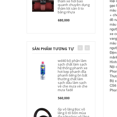
loại
thảm xe hơi bao
quanh chuyên dụng
gạo 
thảm lót sàn ô to
màu 
bằng nhựa
+ ch
đỏ r
680,000
màu 
ngưỡ
xe c
vang
màu 
ngưỡ
SẢN PHẨM TƯƠNG TỰ
Đệm 
mảnh
wd40 bộ phận làm
Hình
sạch chất làm sạch
Nội 
hệ thống phanh xe
Phon
hơi kẹp phanh đĩa
phanh tiếng ồn bất
Thươ
thường chất làm
Bộ x
sạch dầu làm sạch
CS6 
vè che mưa vè che
mưa fadil
Phon
560,000
ốp vô lăng Bọc vô
lăng ô tô bốn mùa
đa năng bọc vô lăng