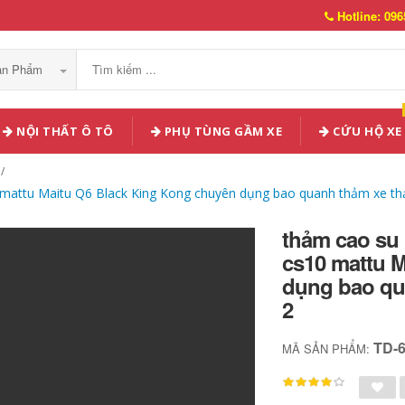
Hotline: 096
Sản Phẩm
NỘI THẤT Ô TÔ
PHỤ TÙNG GẦM XE
CỨU HỘ XE
0 mattu Maitu Q6 Black King Kong chuyên dụng bao quanh thảm xe t
thảm cao su 
cs10 mattu 
dụng bao qu
2
TD-
MÃ SẢN PHẨM: