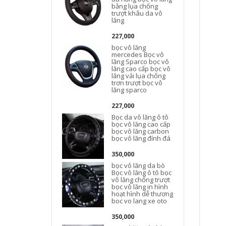
bằng lụa chống
trượt khâu da vô
lăng
227,000
b
bọc vô lăng
mercedes Bọc vô
lăng Sparco bọc vô
b
lăng cao cấp bọc vô
l
lăng vải lụa chống
trơn trượt bọc vô
lăng sparco
227,000
Bọc da vô lăng ô tô
k
bọc vô lăng cao cấp
bọc vô lăng carbon
bọc vô lăng đính đá
350,000
bọc vô lăng da bò
Bọc vô lăng ô tô bọc
vô lăng chống trượt
bọc vô lăng in hình
hoạt hình dễ thương
boc vo lang xe oto
350,000