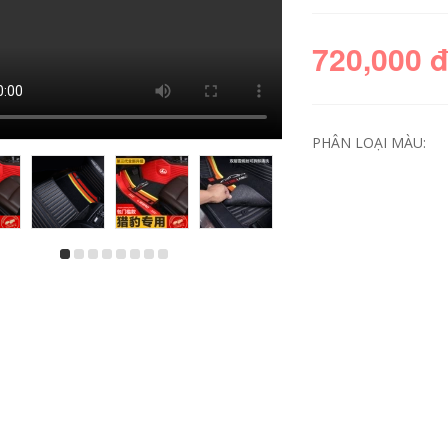
720,000 
PHÂN LOẠI MÀU:
Xpeng Motors G3
Baojun RC6 RM5
P7 P5 Thảm xe hơi
RS5 RS5 RS3 RC5
hoàn toàn bao
đặc biệt hai lớp phủ
quanh thảm lót sàn
kín xe hơi hoàn
vios 2017
toàn mới thảm lót
sàn kia morning
2010
720,000
680,000
Xingtu TXL Xingtu LX
Lanyue VX đuổi gió
Lingyun thảm xe hơi
bộ lót sàn xe vios
bao quanh chuyên
Lufeng Lufeng x2