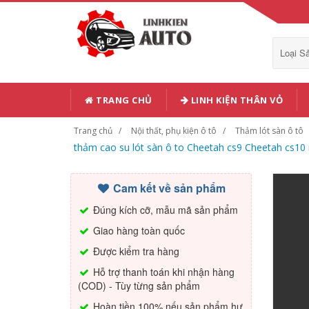
Loại 
TRANG CHỦ
LINH KIỆN THÂN VỎ
Trang chủ
Nội thất, phụ kiện ô tô
Thảm lót sàn ô tô
thảm cao su lót sàn ô to Cheetah cs9 Cheetah cs1
Cam kết về sản phẩm
Đúng kích cỡ, mẫu mã sản phẩm
Giao hàng toàn quốc
Được kiểm tra hàng
Hỗ trợ thanh toán khi nhận hàng
(COD) - Tùy từng sản phẩm
Hoàn tiền 100% nếu sản phẩm hư