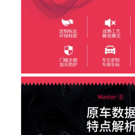
Bora bọc vô lăng xe
mùa đông Thỏ sang
ải isuzu vô lăng
trọng Ford Focus
thaco
Mới Focus Mondeo
Wing Tiger Carnival
Wing Bo khâu vô
290,000
lăng bọc vô lăng cao
Bọc vô lăng ô tô
cấp
băng lụa bọc phụ
kiện ô tô Camry BYD
290,000
Corolla Accord
Teana crv4 vô lăng
xe mùa hè mùa hè
vinfast bao vô lăng
bọc vô lăng ford
focus fiesta
mondeo win bọc vô
278,000
lăng hạt cườm bọc
vô lăng xe tải isuzu
Ford mới Mondeo
cổ điển mới cổ điển
278,000
cánh cáo hổ sắc nét
hế giới lễ hội khoai
tây chiên xe bọc da
Skoda Hao Rui Jing
vô lăng vô lăng xe
Rui Ming Rui Xin Rui
vinfast bọc vô lăng
Xin Dynamic Speed ​​
xe ô tô
Pie Yedi ô tô Ice Silk
Bốn mùa Bao tay lái
bao tay lái xe ô tô
415,000
bọc vô lăng cx5
278,000