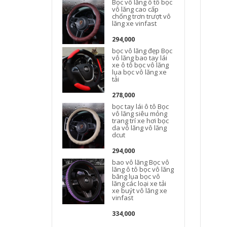
Bọc vô lăng ô tô bọc
vô lăng cao cấp
chống trơn trượt vô
lăng xe vinfast
294,000
bọc vô lăng đẹp Bọc
vô lăng bao tay lái
xe ô tô bọc vô lăng
l
lụa bọc vô lăng xe
tải
278,000
bọc tay lái ô tô Bọc
vô lăng siêu mỏng
trang trí xe hơi bọc
da vô lăng vô lăng
dcut
294,000
bao vô lăng Bọc vô
lăng ô tô bọc vô lăng
băng lụa bọc vô
lăng các loại xe tải
xe buýt vô lăng xe
vinfast
334,000