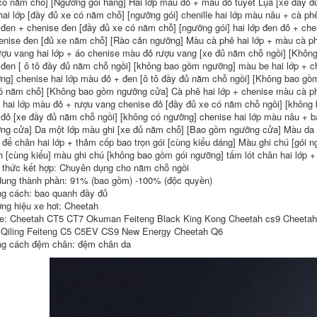
 có năm chỗ] [Ngưỡng gói hàng] Hai lớp màu đỏ + màu đỏ tuyết Lụa [xe đầy 
được bao bọc bởi
Suzuki Xiaotuqiyue
thảm xe thảm lót
Alto Fengyu tấm lót
hai lớp [đầy đủ xe có năm chỗ] [ngưỡng gói] chenille hai lớp màu nâu + cà phê
sàn tucson
xe hơi Daquan hai
đen + chenise đen [đầy đủ xe có năm chỗ] [ngưỡng gói] hai lớp đen đỏ + chen
lớp đặc biệt thảm
enise đen [đủ xe năm chỗ] [Rào cản ngưỡng] Màu cà phê hai lớp + màu cà ph
sàn 6d toyota cross
680,000
ượu vang hai lớp + áo chenise màu đỏ rượu vang [xe đủ năm chỗ ngồi] [Khô
đen [ ô tô đầy đủ năm chỗ ngồi] [không bao gồm ngưỡng] màu be hai lớp + c
680,000
ng] chenise hai lớp màu đỏ + đen [ô tô đầy đủ năm chỗ ngồi] [Không bao gồm
ó năm chỗ] [Không bao gồm ngưỡng cửa] Cà phê hai lớp + chenise màu cà 
 hai lớp màu đỏ + rượu vang chenise đỏ [đầy đủ xe có năm chỗ ngồi] [không
đỏ [xe đầy đủ năm chỗ ngồi] [không có ngưỡng] chenise hai lớp màu nâu + 
ng cửa] Da một lớp màu ghi [xe đủ năm chỗ] [Bao gồm ngưỡng cửa] Màu da 
để chân hai lớp + thảm cốp bao trọn gói [cùng kiểu dáng] Màu ghi chú [gói ng
 [cùng kiểu] màu ghi chú [không bao gồm gói ngưỡng] tấm lót chân hai lớp + 
boc vo lang xe oto
bọc vô lăng da cá
 thức kết hợp: Chuyên dụng cho năm chỗ ngồi
Bọc vô lăng ô tô bọc
sấu Summer Ice Silk
dung thành phần: 91% (bao gồm) -100% (độc quyền)
vô lăng phong cách
Handle Cover Ô tô
g cách: bao quanh đầy đủ
thể thao vô lăng
Wuling Red Light S
sparco
Hongguang V New
ng hiệu xe hơi: Cheetah
Glory Light Xe tải
e: Cheetah CT5 CT7 Okuman Feiteng Black King Kong Cheetah cs9 Cheetah
nhỏ Ô tô bọc vô
480,000
Qiling Feiteng C5 C5EV CS9 New Energy Cheetah Q6
lăng bọc vô lăng xe
g cách đệm chân: đệm chân da
tải isuzu bọc vô lăng
toyota cross
bọc vô lăng ô tô Bọc
vô lăng ô tô bọc vô
lăng ô tô bằng vải
278,000
lụa ốp vô lăng
vô lăng xe vinfast
278,000
Bọc vô lăng xe điện