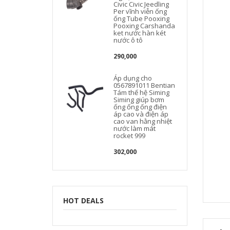
Civic Civic Jeedling
Per vĩnh viễn ống
ống Tube Pooxing
Pooxing Carshanda
ket nước hàn két
nước ô tô
290,000
Áp dụng cho
0567891011 Bentian
Tám thế hệ Siming
Siming giúp bơm
ống ống ống điện
áp cao và điện áp
cao van hằng nhiệt
nước làm mát
rocket 999
302,000
HOT DEALS