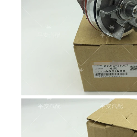
điều hòa không khí
708,000
đầu bơm bảo hành
bơm xăng xe ô tô áp
suất bơm xăng
Lõi bơm xăng
Fengshen Bluebird
1,260,000
thế hệ 1234 Lõi bơm
nhiên liệu Fengshen
Bluebird U13 thế hệ
04-07 Lào Teana xi
thứ 1234 có bộ lọc
lanh phanh trước
bơm nhiên liệu ô tô
và sau xi lanh
bơm nhiên liệu ô tô
phanh Lào Teana
bơm phanh kẹp
310,000
phanh bảo hành
bơm xăng oto bơm
xăng kêu to
1,140,000
Thích hợp cho
Peugeot 206 207
Honda Six -Seven
307 Snow Tielong
Jiuye Thế hệ thứ tám
Shijia Ai Lishe
Civic Odyssey CRV
Fukang Senna C4