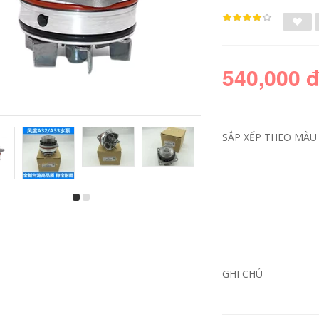
540,000 
SẮP XẾP THEO MÀU 
Dây đai máy phát
bơm xăng Nhập
điện Accord thế hệ
khẩu máy bơm điện
thứ bảy 03-07 Dây
Shiyun ống dầu cao
đai động cơ Accord
áp Bánh lái RN3 ống
Máy bơm tăng áp
dầu cao áp ống dầu
Máy điều hòa
máy bơm trợ lực lái
không khí Dây đai
Nhật Bản áp suất
GHI CHÚ
quạt Nhật Bản kiểm
bơm xăng bơm xăng
tra bơm xăng bơm
kêu to
hơi toyota
1,320,000
515,000