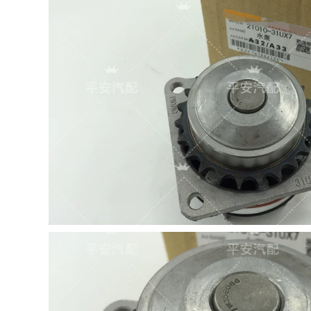
it Fitness Avilun
Picasso 1.6 LOGO
Direct van hằng
FLIP dây cao áp xe
nhiệt điều khiển
kia morning dụng cụ
nhiệt độ
tháo bugi ô tô
3,804,000
214,000
két nước kia
Santana mới Jetta
morning Áp dụng
New Langyou Polo
cho người hâm mộ
Polo Polo DF7RZ Oil
Honda Accord Fit
and Gas Oil các loại
Sidio Diredon, bộ
bugi ô tô bugi
máy điều hướng
denso iridium ô tô
giảm xóc trước và
sau cấu tạo két
270,000
nước làm mát quạt
bugi kia morning
iải nhiệt ô tô
Thích ứng với
Santana 2000
270,000
Superman 3000
Thích hợp cho
Jetta Chunpan 06
034567 Bentian
F8dcor Bosch đầu
Seventh Dynasties
nhỏ giá bugi xe ô tô
Accord Water Tanks
dây cao áp ô tô
Water Bể nước Air
ir Fan Electronic
209,000
Fan Elector Motor
EA211 Santana Jetta
Motor két nước lớn
Langyi Sagitar Polo
két nước xe ô tô
Mingrui 1.4 1.6
Bosch Spark Plug
503,000