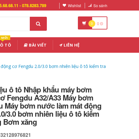
5.68.68.11 - 078.8283.789
Wishlist
So sánh
0
0
Đ
MỚI
 Ô TÔ
BÀI VIẾT
LIÊN HỆ
g cơ Fengdu 2.0/3.0 bơm nhiên liệu ô tô kiểm tra
iệu ô tô Nhập khẩu máy bơm
cơ Fengdu A32/A33 Máy bơm
u Máy bơm nước làm mát động
0/3.0 bơm nhiên liệu ô tô kiểm
g Bơm xăng
632128976821