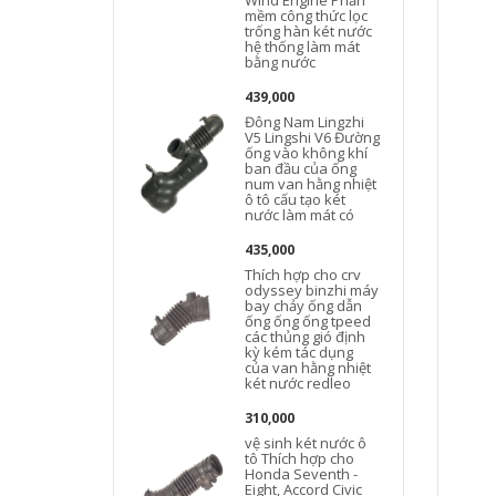
Wind Engine Phần
mềm công thức lọc
trống hàn két nước
hệ thống làm mát
bằng nước
439,000
Đông Nam Lingzhi
V5 Lingshi V6 Đường
ống vào không khí
ban đầu của ống
num van hằng nhiệt
ô tô cấu tạo két
nước làm mát có
435,000
Thích hợp cho crv
odyssey binzhi máy
bay chảy ống dẫn
ống ống ống tpeed
các thủng gió định
kỳ kém tác dụng
của van hằng nhiệt
két nước redleo
310,000
vệ sinh két nước ô
tô Thích hợp cho
Honda Seventh -
Eight, Accord Civic