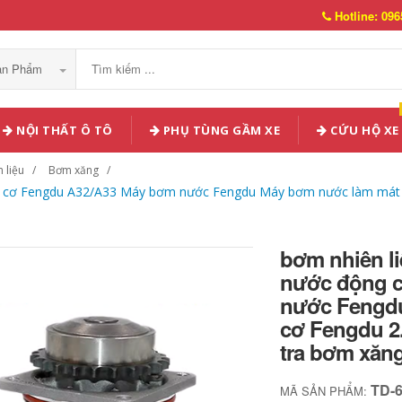
Hotline: 096
Sản Phẩm
NỘI THẤT Ô TÔ
PHỤ TÙNG GẦM XE
CỨU HỘ XE
 liệu
Bơm xăng
 cơ Fengdu A32/A33 Máy bơm nước Fengdu Máy bơm nước làm mát độn
bơm nhiên l
nước động 
nước Fengd
cơ Fengdu 2.
tra bơm xăn
TD-
MÃ SẢN PHẨM: