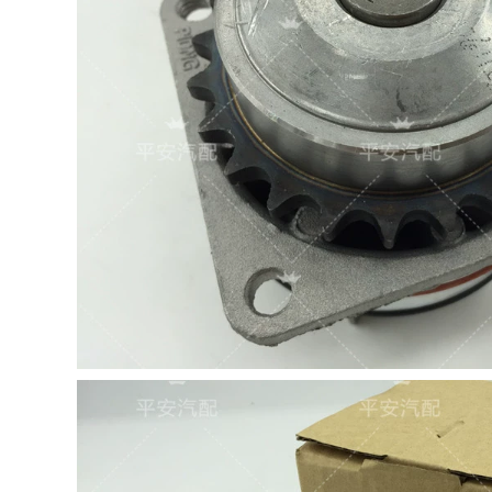
giá tiền bugi ô tô
bộ điều khiển nhiệt
bugi ô tô loại nào tốt
độ và độ ẩm Thích
hợp cho Honda Bayi
290,000
Pavilion Acord két
Passat mới
nhớt cảm biến quạt
Magotan TU Xem
két nước
Langyou Tốc độ
Schurachina Polo
1,690,000
Shangku Beetle
Áp dụng cho Honda
Caber 1.4T Bosch
Tlx Acura Ai Li Shen
FLIP giá tiền bugi ô
Siming Civic Sidbin
tô dụng cụ tháo
Poor Ling Pai Pai Pai
bugi ô tô
Pai Gee Jets 2.4 hàn
két nước ket nước
411,000
Putison 99 Rookie
580,000
2000 Golkin Cup
nước mát ô tô Thích
Changan Star
hợp cho bể chứa
Chevrolet La Chi
nước Honda
Saou W7DC Bosch
Odyssey 05-08RB1
Bosch Skill Plug bugi
ket nuoc két nước
bạch kim cho xe
lớn
vios mô bin đánh
lửa
960,000
211,000
Thích hợp cho Buick
New Laoshiyue
Passat B5 Mới Ling
Water Bể lắp ráp 1.6
Audi A6C5 Tuan
1.8 Bộ tản nhiệt bể
Sagitar 1.8T 2.0
chứa nước Buick
Bosch Spark