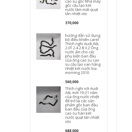
cao su gốc Nhà máy
F
gốc cấu tạo két
nước làm mát quạt
tản nhiệt oto
370,000
hướng dẫn sử dụng
bộ điều khiển carel
Thích nghi Audi A6L
2.0T 2.4 2.8 3.2 Ống
nước ấm cho các
phụ kiện ban đầu
của ống cao su cao
su cấu tạo van hằng
nhiệt két nước kia
morning 2010
g
560,000
Thích nghi với Audi
A6L mới 19-21 năm
của ống nước nhiệt
để trở lại các sản
phẩm gốc ban đầu
ban đầu của ống
A
cao su hàn két
nước quạt tản nhiệt
oto
688,000