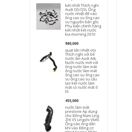
két nhớt Thích nghi
Audi Q5/Q5L Ống
nước nhiệt để vào
ống cao su ống cao
su nguyên bản gốc
Phụ kiện chính hãng
két nhớt két nước
kia morning 2010
980,000
quạt tản nhiệt oto
Thích nghi với bể
nước ấm Audi A6L
Nước nước mới với
ống nước làm mát
ống nước làm mát
ống cao su ống cao
su ống cao su cấu
tạo két nước làm
mát có nước mát ô
tô
455,000
nước làm mát
prestone Áp dụng
cho Đông Nam Ling
ZHi V5 Lingshi V6A5
Ống vào ống dẫn
khí vào Động cơ