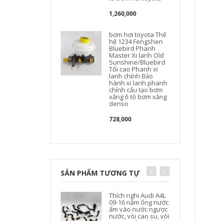
1,260,000
bơm hơi toyota Thế
hệ 1234 Fengshen
Bluebird Phanh
Master Xi lanh Old
Sunshine/Bluebird
Tối cao Phanh xi
lanh chính Bảo
hành xi lanh phanh
chính cấu tạo bơm
xăng ô tô bơm xăng
denso
728,000
SẢN PHẨM TƯƠNG TỰ
Thích nghi Audi A4L
09-16 năm ống nước
ấm vào nước ngược
nước, vòi cao su, vòi