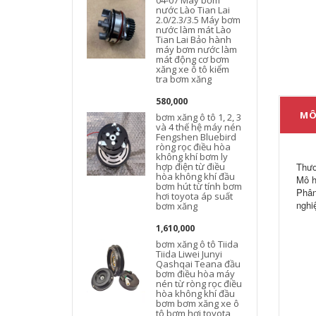
04-07 Máy bơm
nước Lào Tian Lai
2.0/2.3/3.5 Máy bơm
nước làm mát Lào
Tian Lai Bảo hành
T
máy bơm nước làm
mát động cơ bơm
xăng xe ô tô kiểm
tra bơm xăng
580,000
MÔ
bơm xăng ô tô 1, 2, 3
và 4 thế hệ máy nén
Fengshen Bluebird
ròng rọc điều hòa
không khí bơm ly
hợp điện từ điều
Thươ
hòa không khí đầu
Mô h
bơm hút từ tính bơm
Phân
hơi toyota áp suất
l
nghi
bơm xăng
1,610,000
bơm xăng ô tô Tiida
Tiida Liwei Junyi
Qashqai Teana đầu
bơm điều hòa máy
nén từ ròng rọc điều
hòa không khí đầu
bơm bơm xăng xe ô
tô bơm hơi toyota