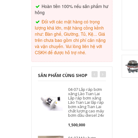
Hoàn tiền 100% nếu sản phẩm hư
hỏng
Đối với các mặt hàng có trọng
lượng khá lớn, mặt hàng cồng kềnh
như: Bàn ghế, Giường, Tủ, Kệ... Giá
trên chưa bao gồm chi phí cân nặng
và vận chuyển. Vui lòng liên hệ với
CSKH để được hỗ trợ nhé.
SẢN PHẨM CÙNG SHOP
04-07 Lắp ráp bơm
xăng Lào Tian Lai
Lắp ráp bơm xăng
Lào Tian Lai lắp ráp
bơm xăng Tian Lai
chất lượng cao máy
bơm dầu diesel 24v
1,500,000