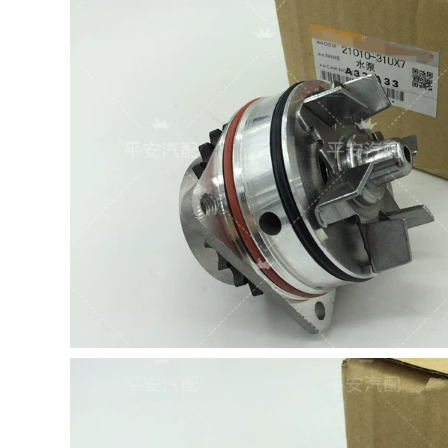
Kaiyue Water Tank
FR7KPP33+50 kiểm
ket nuoc cấu tạo
tra dây cao áp day
van hằng nhiệt
cao ap oto
920,000
350,000
Thích hợp cho
tổng hợp bộ chia
Honda Sixth -
điện Langyun polo
Generation -
polo sagitar lai
Seventh -
passat b5 ling cách
Generation -Fen -
nhận biết bugi ô tô
Gen két nước nước
bị hỏng bugi chân
làm mát ô tô màu
dài
xanh
227,000
294,000
cảm biến đánh lửa
Thích hợp cho
Dongfeng đẹp trai
Honda 05-08 Sidi
Citroen C2 C4L C5
Fan điện tử Lắp ráp
Picasso Picasso
nước Máy tăng điều
Fushefang Shijia
hòa máy điều hòa
FR8SC+42 các loại
không khí két nhớt
bugi ô to bugi
ket nuoc
denso iridium oto
980,000
217,000
BYD F3 Hyundai
Volkswagen Golf 7
Erandi Karato
Shangku Tukai Lai
Antelop bugi denso
Jetta Speed ​​Ge
iridium oto dây rửa
Teng Tuyue 1.4t 铱