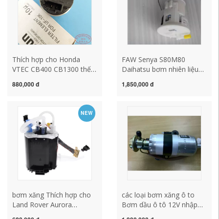
Thích hợp cho Honda
FAW Senya S80M80
VTEC CB400 CB1300 thế
Daihatsu bơm nhiên liệu
hệ thứ ba, thế hệ thứ tư và
với khung lắp ráp máy
880,000 đ
1,850,000 đ
thế hệ thứ năm lõi bơm
bơm xăng lắp ráp máy
nhiên liệu bơm xăng nhập
bơm nhiên liệu chính hãng
khẩu bơm xăng kêu to
cấu tạo bơm xăng bơm
NEW
nhiên liệu ô tô
bơm xăng Thích hợp cho
các loại bơm xăng ô to
Land Rover Aurora
Bơm dầu ô tô 12V nhập
Freelander 2 Discovery 3 4
khẩu bơm xăng cao cấp,