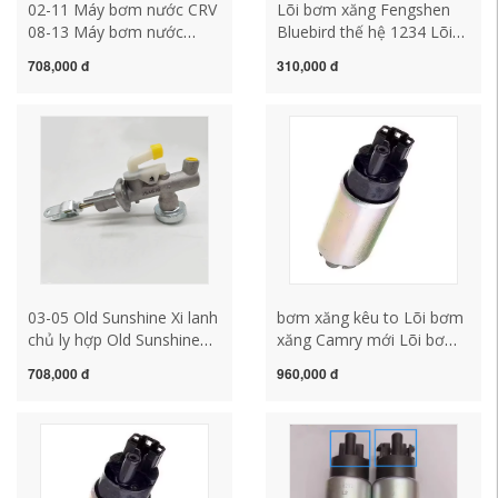
02-11 Máy bơm nước CRV
Lõi bơm xăng Fengshen
08-13 Máy bơm nước
Bluebird thế hệ 1234 Lõi
Accord thế hệ thứ 8 Máy
bơm nhiên liệu Fengshen
708,000 đ
310,000 đ
bơm nước làm mát động
Bluebird U13 thế hệ thứ
cơ Accord CRV 2.0 áp suất
1234 có bộ lọc bơm nhiên
bơm xăng ô tô bơm hơi
liệu ô tô bơm nhiên liệu ô
toyota
tô
03-05 Old Sunshine Xi lanh
bơm xăng kêu to Lõi bơm
chủ ly hợp Old Sunshine
xăng Camry mới Lõi bơm
N16 2.0 Xi lanh ly hợp
xăng Camry mới Lõi bơm
708,000 đ
960,000 đ
chính kiểm tra bơm xăng
xăng Camry mới có bộ lọc
bơm nhiên liệu ô tô
bơm xăng oto bơm xăng ô
tô