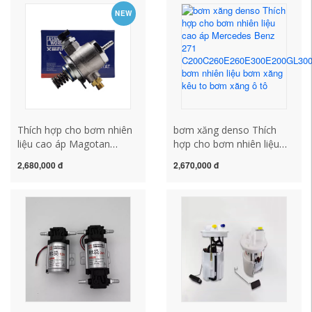
bơm xăng xe ô tô cấu tạo
bơm xăng cao áp bơm
NEW
bơm xăng
xăng kêu to
Thích hợp cho bơm nhiên
bơm xăng denso Thích
liệu cao áp Magotan
hợp cho bơm nhiên liệu
Tiguan CC Passat Audi
cao áp Mercedes Benz
2,680,000 đ
2,670,000 đ
A4LA6LQ5Q3 Ming Rui
271
Hao Rui bơm nhiên liệu
C200C260E260E300E200GL30
cao áp áp suất bơm xăng
bơm nhiên liệu bơm xăng
bơm xăng denso
kêu to bơm xăng ô tô