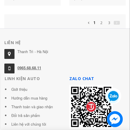
Corolla lõi bơm xăng
Teana 2.0/2.5/3.5 lõi bơm
Corolla mới Nhật Bản cấu
cấu tạo bơm xăng ô tô
tạo bơm xăng ô tô bơm
cấu tạo bơm xăng
xăng
1
2
3
LIÊN HỆ
Thanh Trì - Hà Nội
0965.68.68.11
LINH KIỆN AUTO
ZALO CHAT
Giới thiệu
Hướng dẫn mua hàng
Thanh toán và giao nhận
Đổi trả sản phẩm
Liên hệ với chúng tôi