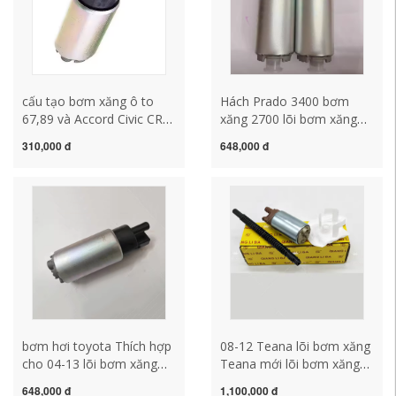
cấu tạo bơm xăng ô to
Hách Prado 3400 bơm
67,89 và Accord Civic CRV
xăng 2700 lõi bơm xăng
Front Van Fit Sidi Jade
LC95 bơm xăng lõi bơm
310,000 đ
648,000 đ
Lingpai Binzhi Odyssey thế
nhiên liệu lõi bơm Nhật
hệ thứ 9 bơm xăng cao áp
Bản hệ thống bơm xăng ô
bơm xăng kêu to
tô bơm xăng denso
bơm hơi toyota Thích hợp
08-12 Teana lõi bơm xăng
cho 04-13 lõi bơm xăng
Teana mới lõi bơm xăng
Corolla cũ lõi bơm xăng
Teana lõi bơm nhiên liệu
648,000 đ
1,100,000 đ