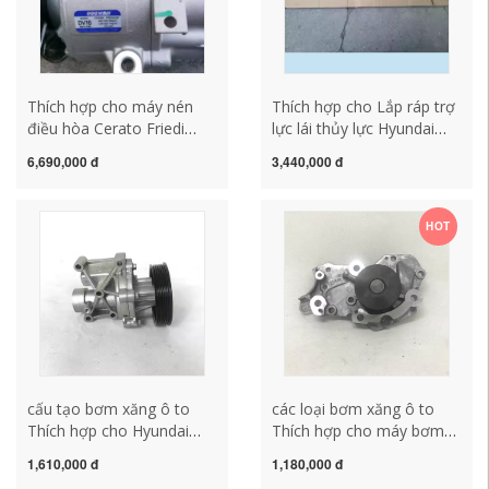
Thích hợp cho máy nén
Thích hợp cho Lắp ráp trợ
điều hòa Cerato Friedi
lực lái thủy lực Hyundai
K2k3k4k5 Sportage Zhipa
Rena Bánh lái trợ lực lái
6,690,000 đ
3,440,000 đ
Jiale Sorento máy bơm
Bánh lái trợ lực lái Bơm
điều hòa không khí áp
trợ lực lái bơm xăng xe ô
suất bơm xăng cấu tạo
tô kiểm tra áp suất bơm
HOT
bơm xăng
xăng ô tô
cấu tạo bơm xăng ô to
các loại bơm xăng ô to
Thích hợp cho Hyundai
Thích hợp cho máy bơm
Shengda Lingxiang
nước động cơ máy bơm
1,610,000 đ
1,180,000 đ
Yuxiang IX35 xe thông
nước Ophelias Yazunweike