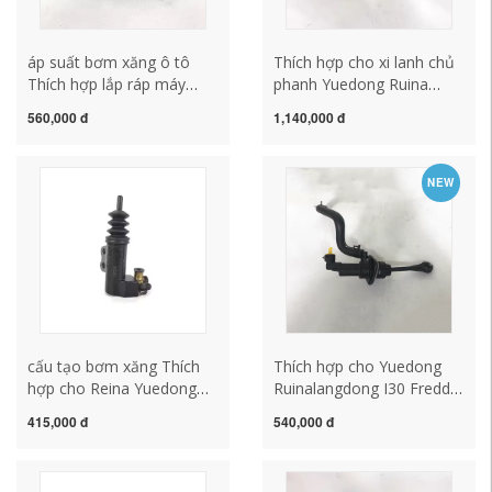
áp suất bơm xăng ô tô
Thích hợp cho xi lanh chủ
Thích hợp lắp ráp máy
phanh Yuedong Ruina
bơm nước làm mát động
Mingtu I30 Langdong
560,000 đ
1,140,000 đ
cơ của 11 mẫu xe Ruina
Lingdong K2K3K4 Shor
Langdong Yueda Kia K2
Fredi Huanchi bơm xăng
Freddy K3 bơm hơi toyota
oto bơm xăng xe ô tô
NEW
hệ thống bơm xăng ô tô
cấu tạo bơm xăng Thích
Thích hợp cho Yuedong
hợp cho Reina Yuedong
Ruinalangdong I30 Freddy
Langdong Accent Tên đặc
K2K3 xi lanh chủ ly hợp lắp
415,000 đ
540,000 đ
biệt Yu Sonata Tucson K2
ráp xi lanh chủ ly hợp xi
xi ​​lanh ly hợp xi lanh chủ
lanh chủ cấu tạo bơm
kiểm tra bơm xăng bơm
xăng ô tô bơm xăng xe ô