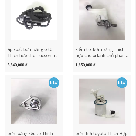
xăng cao áp
tô
áp suất bơm xăng ô tô
kiểm tra bơm xăng Thích
Thích hợp cho Tucson mới
hợp cho xi lanh chủ phanh
của Mingtu Suojiu, bơm
chạy thông minh Tucson
3,840,000 đ
1,650,000 đ
tuần hoàn bơm chân
IX35IX25 Soba K5
không Shengda IX45KKX5
Sportage KX3KX5 kiểm tra
mới bơm không khí bơm
bơm xăng các loại bơm
NEW
NEW
phụ trợ các loại bơm xăng
xăng ô to
ô to hệ thống bơm xăng ô
tô
bơm xăng kêu to Thích
bơm hơi toyota Thích Hợp