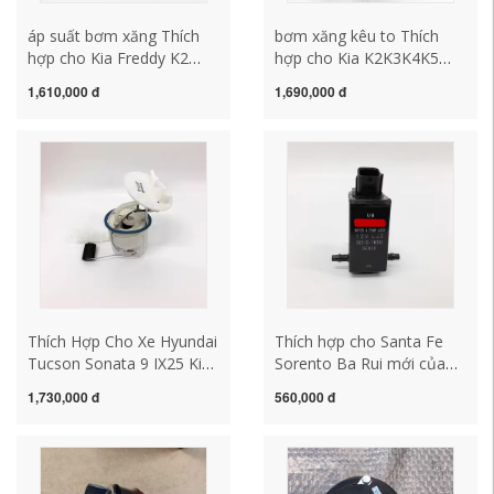
áp suất bơm xăng Thích
bơm xăng kêu to Thích
hợp cho Kia Freddy K2
hợp cho Kia K2K3K4K5
Shor Hyundai Reina
Freddy Cerato phanh trợ
1,610,000 đ
1,690,000 đ
Yuedong I30 lái tay lái
lực chân không trống
bơm điện bơm dầu bơm
mạnh mẽ bơm trợ lực
xăng bơm nhiên liệu ô tô
chân không kiểm tra áp
suất bơm xăng ô tô bơm
xăng xe ô tô
Thích Hợp Cho Xe Hyundai
Thích hợp cho Santa Fe
Tucson Sonata 9 IX25 Kia
Sorento Ba Rui mới của
KX53 Mới K5 Bình Nhiên
Velax Grei động cơ phun
1,730,000 đ
560,000 đ
Liệu Bơm Nhiên Liệu Bơm
nước ấm đun nước động
Xăng Lắp Ráp kiểm tra áp
cơ máy bơm phun nước
suất bơm xăng ô tô kiểm
bơm xăng denso cấu tạo
tra bơm xăng
bơm xăng ô tô