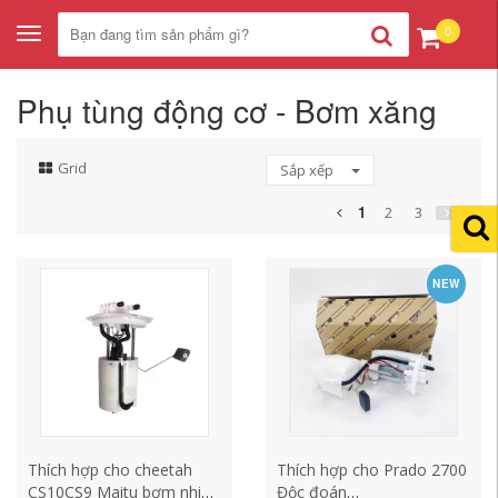
0
Toggle
navigation
Phụ tùng động cơ - Bơm xăng
Grid
Sắp xếp
1
2
3
NEW
Thích hợp cho cheetah
Thích hợp cho Prado 2700
CS10CS9 Maitu bơm nhiên
Độc đoán