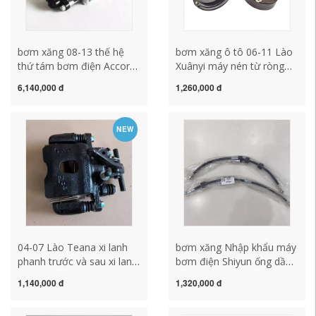
bơm xăng 08-13 thế hệ
bơm xăng ô tô 06-11 Lào
thứ tám bơm điện Accord
Xuânyi máy nén từ ròng
09-13 Odyssey bơm trợ
rọc điều hòa không khí
6,140,000 đ
1,260,000 đ
lực lái bơm trợ lực lái chính
bơm đầu ly hợp điện từ
hãng hệ thống bơm xăng
điều hòa không khí đầu
ô tô cấu tạo bơm xăng ô
bơm bảo hành bơm xăng
NEW
to
xe ô tô áp suất bơm xăng
04-07 Lào Teana xi lanh
bơm xăng Nhập khẩu máy
phanh trước và sau xi lanh
bơm điện Shiyun ống dầu
phanh Lào Teana bơm
cao áp Bánh lái RN3 ống
1,140,000 đ
1,320,000 đ
phanh kẹp phanh bảo
dầu cao áp ống dầu máy
hành bơm xăng oto bơm
bơm trợ lực lái Nhật Bản