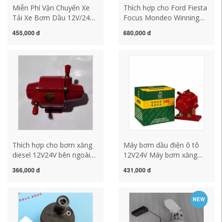
Miễn Phí Vận Chuyển Xe
Thích hợp cho Ford Fiesta
Tải Xe Bơm Dầu 12V/24V
Focus Mondeo Winning
Lai Diesel Bơm Xăng Bơm
Maverick Wing Boforus
455,000 đ
680,000 đ
Đa Năng Bơm Điện Máy
Bơm xăng Bơm nhiên liệu
Bơm Nước áp suất bơm
bơm xăng kêu to bơm
xăng bơm xăng denso
xăng xe ô tô
Thích hợp cho bơm xăng
Máy bơm dầu điện ô tô
diesel 12V24V bên ngoài
12V24V Máy bơm xăng
xe bánh mì tất cả các loại
cao áp Máy bơm diesel
366,000 đ
431,000 đ
bộ chế hòa khí kiểu cũ
Máy bơm nước Bình nhiên
bơm điện đa năng bơm
liệu đa chức năng Máy
hơi toyota cấu tạo bơm
bơm dầu tự mồi cấu tạo
NEW
xăng ô to
bơm xăng ô tô cấu tạo
bơm xăng