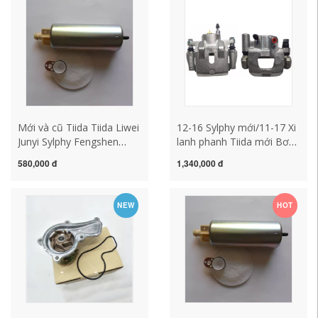
xăng kêu to
áp suất bơm xăng bơm
xăng kêu to
Mới và cũ Tiida Tiida Liwei
12-16 Sylphy mới/11-17 Xi
Junyi Sylphy Fengshen
lanh phanh Tiida mới Bơm
Bluebird Mới và cũ Teana
phanh xi lanh phanh trước
580,000 đ
1,340,000 đ
lõi bơm xăng lõi bơm
và sau bơm xăng oto bơm
nhiên liệu lõi bơm bơm
nhiên liệu ô tô
xăng bơm xăng xe ô tô
NEW
HOT