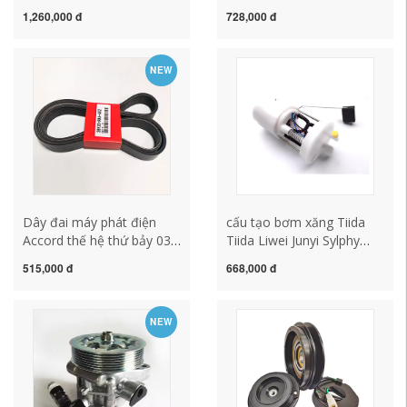
đầu bơm điều hòa máy
Phanh Master Xi lanh Old
1,260,000 đ
728,000 đ
nén từ ròng rọc điều hòa
Sunshine/Bluebird Tối cao
không khí đầu bơm bơm
Phanh xi lanh chính Bảo
xăng xe ô tô bơm hơi
hành xi lanh phanh chính
NEW
toyota
cấu tạo bơm xăng ô tô
bơm xăng denso
Dây đai máy phát điện
cấu tạo bơm xăng Tiida
Accord thế hệ thứ bảy 03-
Tiida Liwei Junyi Sylphy
07 Dây đai động cơ
Sunshine Qashqai Qijun
515,000 đ
668,000 đ
Accord Máy bơm tăng áp
mới và cũ cụm bơm xăng
Máy điều hòa không khí
Teana cụm bơm nhiên liệu
Dây đai quạt Nhật Bản
cấu tạo bơm xăng ô to
NEW
kiểm tra bơm xăng bơm
kiểm tra bơm xăng
hơi toyota