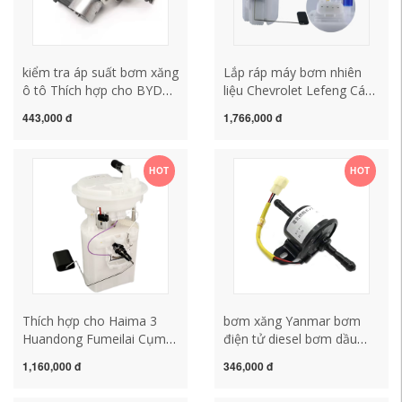
kiểm tra áp suất bơm xăng
Lắp ráp máy bơm nhiên
ô tô Thích hợp cho BYD
liệu Chevrolet Lefeng Cánh
G6 Speed ​​​​Rui G5S6S7
buồm JingThành Cruz
443,000 đ
1,766,000 đ
Tang Sirui Yuan Qin pro
Buick Hideo Le Chi Copaci
Song MAX bơm dầu áp
Máy bơm xăng áp suất
suất cao cụm bơm nhiên
bơm xăng ô tô bơm xăng
HOT
HOT
liệu bơm xăng oto cấu tạo
bơm xăng
Thích hợp cho Haima 3
bơm xăng Yanmar bơm
Huandong Fumeilai Cụm
điện tử diesel bơm dầu
bơm xăng Haifuxing
điện tử 12v24v bơm nhiên
1,160,000 đ
346,000 đ
Prema thế hệ thứ 2 và thứ
liệu giao dầu tay bơm dầu
3 Cụm bơm nhiên liệu
máy xúc phụ tùng ô tô