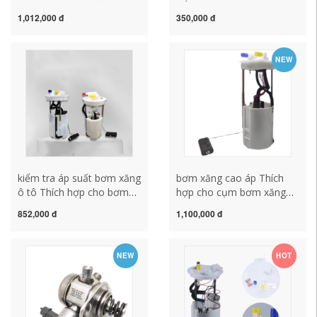
liệu bơm xăng xăng cảm
4000LC120/LC150
1,012,000 đ
350,000 đ
biến bình nhiên liệu phao
Coolidze FJ Bơm Nhiên
phụ tùng ô tô bơm xăng ô
Liệu Xăng Bơm Lắp Ráp
tô các loại bơm xăng ô to
hệ thống bơm xăng ô tô
NEW
kiểm tra áp suất bơm xăng
ô tô
kiểm tra áp suất bơm xăng
bơm xăng cao áp Thích
ô tô Thích hợp cho bơm
hợp cho cụm bơm xăng
xăng Mercedes-Benz C180
Haima 2 Cupid Haima
852,000 đ
1,100,000 đ
C200 E260 E300 S350
M3S5M5M6V70S7 Knight
GLK300 ML350 bơm nhiên
bình nhiên liệu lắp ráp bơm
liệu áp suất thấp bơm
nhiên liệu bơm xăng xe ô
NEW
HOT
xăng xe ô tô bơm xăng ô
tô bơm xăng oto
tô