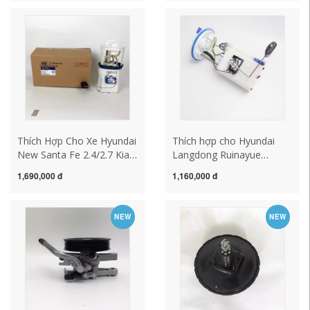
minh Sorentoso 8 máy
New Shengda 2.72.4
bơm nước làm mát động
Veraquez bơm xăng xe ô
cơ máy bơm nước bơm
tô bơm xăng denso
xăng ô tô cấu tạo bơm
xăng ô to
Thích Hợp Cho Xe Hyundai
Thích hợp cho Hyundai
New Santa Fe 2.4/2.7 Kia
Langdong Ruinayue
Sorento Bơm Xăng Lắp
Lingdong I30 Kia Freddy
1,690,000 đ
1,160,000 đ
Ráp Bơm Nhiên Liệu Điện
K2K3 bình nhiên liệu bơm
Tử Bơm Dầu cấu tạo bơm
nhiên liệu xăng bơm lắp
xăng bơm xăng oto
ráp áp suất bơm xăng
NEW
NEW
bơm hơi toyota