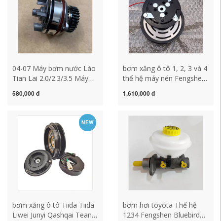
04-07 Máy bơm nước Lào
bơm xăng ô tô 1, 2, 3 và 4
Tian Lai 2.0/2.3/3.5 Máy
thế hệ máy nén Fengshen
bơm nước làm mát Lào
Bluebird ròng rọc điều hòa
580,000 đ
1,610,000 đ
Tian Lai Bảo hành máy
không khí bơm ly hợp điện
bơm nước làm mát động
từ điều hòa không khí đầu
cơ bơm xăng xe ô tô kiểm
bơm hút từ tính bơm hơi
NEW
tra bơm xăng
toyota áp suất bơm xăng
bơm xăng ô tô Tiida Tiida
bơm hơi toyota Thế hệ
Liwei Junyi Qashqai Teana
1234 Fengshen Bluebird