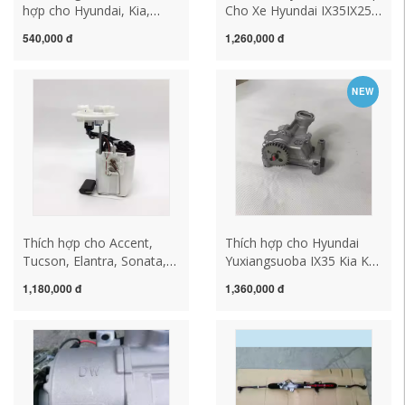
hợp cho Hyundai, Kia,
Cho Xe Hyundai IX35IX25
Tucson, Sportage, Elantra,
Sonata 8 Nhân Vật Kia
540,000 đ
1,260,000 đ
Sonata, Yuyuan Ship, Máy
Smart Run K5K4 Bình
bơm nước Coolpad, Máy
Nhiên Liệu Bơm Nhiên
bơm làm mát áp suất bơm
Liệu Xăng Bơm Hội bơm
NEW
xăng bơm nhiên liệu ô tô
xăng oto bơm hơi toyota
Thích hợp cho Accent,
Thích hợp cho Hyundai
Tucson, Elantra, Sonata,
Yuxiangsuoba IX35 Kia K5
Cerato, Sportage, Leo,
Chạy thông minh Xinjiale
1,180,000 đ
1,360,000 đ
bình xăng, cụm bơm nhiên
bơm dầu bơm cung cấp
liệu và xăng bơm xăng
dầu bơm dầu động cơ cấu
denso bơm hơi toyota
tạo bơm xăng ô tô kiểm
tra bơm xăng