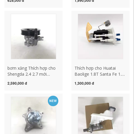
628,000 đ
1,990,000 đ
Range Rover Sport Jaguar
bơm dầu cải tiến động cơ
XFXE XJL Bơm Nhiên Liệu
EFI bơm cao áp áp suất
Bơm Xăng hệ thống bơm
bơm xăng ô tô áp suất
xăng ô tô bơm xăng oto
bơm xăng
bơm xăng Thích hợp cho
Thích hợp cho Huatai
Shengda 2.4 2.7 mới
Baolige 1.8T Santa Fe 1.8T
Sorento Verax 3.8 bơm trợ
2.0T 2.7 bình nhiên liệu
2,590,000 đ
1,300,000 đ
lực lái bơm trợ lực cấu tạo
bơm nhiên liệu lắp ráp
bơm xăng ô tô hệ thống
bơm xăng cấu tạo bơm
bơm xăng ô tô
xăng ô tô bơm xăng ô tô
NEW