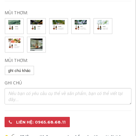
MÙI THƠM:
MÙI THƠM:
ghi chú khác
GHI CHÚ
LIÊN HỆ: 0965.68.68.11