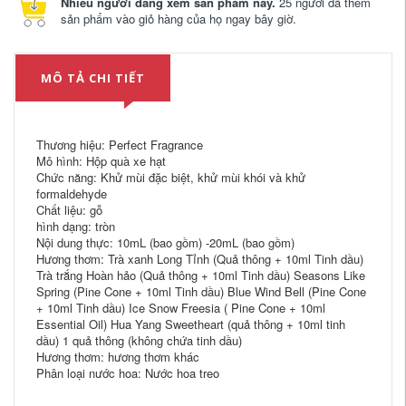
Nhiều người đang xem sản phẩm này.
25 người đã thêm
sản phẩm vào giỏ hàng của họ ngay bây giờ.
MÔ TẢ CHI TIẾT
Thương hiệu: Perfect Fragrance
Mô hình: Hộp quà xe hạt
Chức năng: Khử mùi đặc biệt, khử mùi khói và khử
formaldehyde
Chất liệu: gỗ
hình dạng: tròn
Nội dung thực: 10mL (bao gồm) -20mL (bao gồm)
Hương thơm: Trà xanh Long Tỉnh (Quả thông + 10ml Tinh dầu)
Trà trắng Hoàn hảo (Quả thông + 10ml Tinh dầu) Seasons Like
Spring (Pine Cone + 10ml Tinh dầu) Blue Wind Bell (Pine Cone
+ 10ml Tinh dầu) Ice Snow Freesia ( Pine Cone + 10ml
Essential Oil) Hua Yang Sweetheart (quả thông + 10ml tinh
dầu) 1 quả thông (không chứa tinh dầu)
Hương thơm: hương thơm khác
Phân loại nước hoa: Nước hoa treo