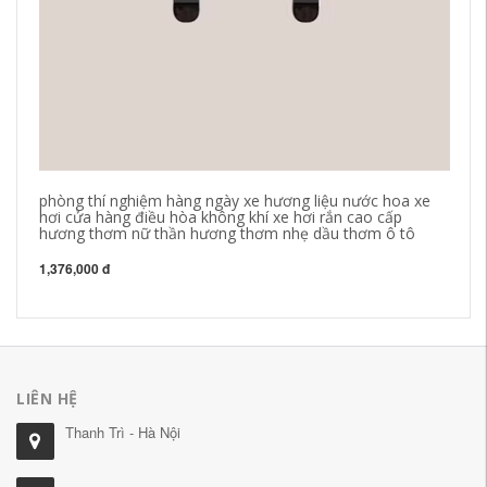
phòng thí nghiệm hàng ngày xe hương liệu nước hoa xe
Đồ
hơi cửa hàng điều hòa không khí xe hơi rắn cao cấp
na
hương thơm nữ thần hương thơm nhẹ dầu thơm ô tô
xe
1,376,000 đ
1,
LIÊN HỆ
Thanh Trì - Hà Nội