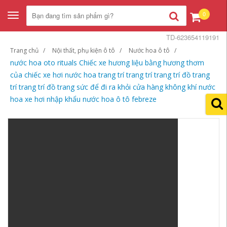
0
Toggle
navigation
TD-623654119191
Trang chủ
Nội thất, phụ kiện ô tô
Nước hoa ô tô
nước hoa oto rituals Chiếc xe hương liệu bằng hương thơm
của chiếc xe hơi nước hoa trang trí trang trí trang trí đồ trang
trí trang trí đồ trang sức để đi ra khỏi cửa hàng không khí nước
hoa xe hơi nhập khẩu nước hoa ô tô febreze