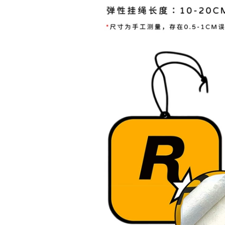
băng Chevrolet
Malibu Cánh buồm
290,000
Aiweiou Chuangku
bọc vô lăng Bọc vô
Kopachi Cruz Covez
lăng ô tô mùa hè bộ
bọc vô lăng da lộn
tay nắm đa năng
bọc vô lăng da bò
Magotan Sagitar
Corolla Langyi Bora
278,000
chống trơn trượt
thấm mồ hôi bọc vô
sparco chinh hang
lăng carbon bọc vô
Giả Rex Thỏ Tóc Vô
lăng da bò
lăng Xe hơi Che tay
lái Mùa đông Ngắn
Sang trọng Nam và
278,000
Nữ Phổ thông Thời
Da bọc vô lăng da
trang Hàn Quốc Tay
bò lớp đầu Corolla
cầm dễ thương bọc
Sylphy Langyi
vô lăng fortuner bọc
Yinglang Jetta H6
vô lăng xe tải
Sagitar Four
Seasons bọc tay lái
290,000
xe hơi vô lăng
vinfast fadil bao tay
vô lăng thaco Bọc
ái xe ô tô
vô lăng ô tô Chery
E5E3 Fengyun 2
Arrizo 3 Arrizo 5
350,000
Arrizo 7 Tiggo 3
Ô tô bọc vô lăng len
Tiggo 5 Qiyun
lông cừu ngắn mùa
sparco chính hãng
đông bọc tay cầm
bao da vô lăng
phổ quát
Volkswagen Sagitar
278,000
Maiteng Yinglang Yi