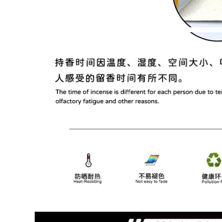
Baolai Lingdu khâu
Bọc vô lăng ô tô
da vô lăng bao da
mùa hè băng lụa
vô lăng
bọc tay nắm phổ
quát Volkswagen
POLO Lavida
227,000
Magotan Sagitar
bọc volang da Bọc
Jetta Bora sparco
vô lăng ô tô mùa
chinh hang bọc vô
đông ngắn sang
lăng da
trọng nữ tay cầm
phổ thông bốn mùa
290,000
Volkswagen Lavida
Sagitar Maiteng
Xe hơi Che vô lăng
Bora bọc vô lăng xe
mùa đông Thỏ sang
ải isuzu vô lăng
trọng Ford Focus
thaco
Mới Focus Mondeo
Wing Tiger Carnival
Wing Bo khâu vô
290,000
lăng bọc vô lăng cao
Bọc vô lăng ô tô
cấp
băng lụa bọc phụ
kiện ô tô Camry BYD
290,000
Corolla Accord
Teana crv4 vô lăng
xe mùa hè mùa hè
vinfast bao vô lăng
bọc vô lăng ford
focus fiesta
mondeo win bọc vô
278,000
lăng hạt cườm bọc
vô lăng xe tải isuzu
Ford mới Mondeo
cổ điển mới cổ điển
278,000
cánh cáo hổ sắc nét