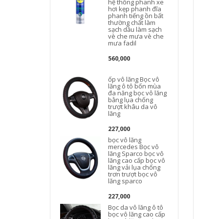
hệ thống phanh xe
hơi kẹp phanh đĩa
phanh tiếng ồn bất
thường chất làm
sạch dầu làm sạch
vè che mưa vè che
mưa fadil
560,000
ốp vô lăng Bọc vô
lăng ô tô bốn mùa
đa năng bọc vô lăng
bằng lụa chống
trượt khâu da vô
lăng
227,000
b
bọc vô lăng
mercedes Bọc vô
lăng Sparco bọc vô
b
lăng cao cấp bọc vô
l
lăng vải lụa chống
trơn trượt bọc vô
lăng sparco
227,000
Bọc da vô lăng ô tô
k
bọc vô lăng cao cấp