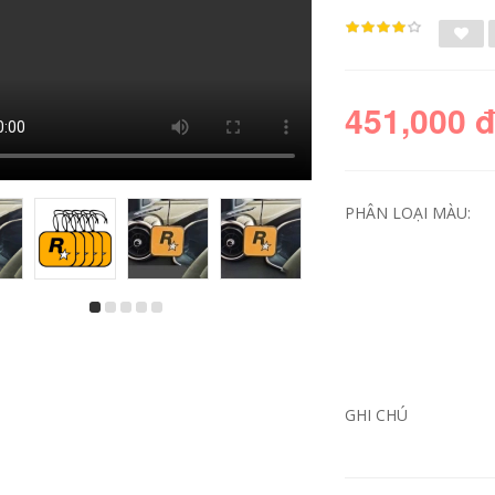
451,000 
PHÂN LOẠI MÀU:
ối trang trí sofa
Mặt dây chuyền xe
hơi mặt dây chuyền
nội thất gỗ xoan
đào gương chiếu
hậu xe hơi mặt dây
chuyền cao cấp truy
GHI CHÚ
cập trang trí an ninh
gối tựa lưng ghế văn
phòng gối tựa đầu ô
tô