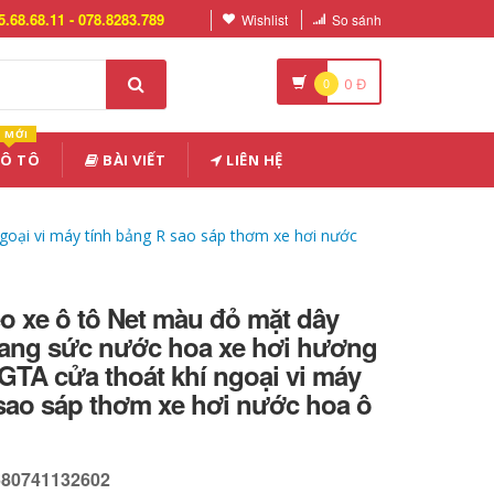
5.68.68.11 - 078.8283.789
Wishlist
So sánh
0
0
Đ
MỚI
 Ô TÔ
BÀI VIẾT
LIÊN HỆ
goại vi máy tính bảng R sao sáp thơm xe hơi nước
o xe ô tô Net màu đỏ mặt dây
rang sức nước hoa xe hơi hương
GTA cửa thoát khí ngoại vi máy
sao sáp thơm xe hơi nước hoa ô
680741132602