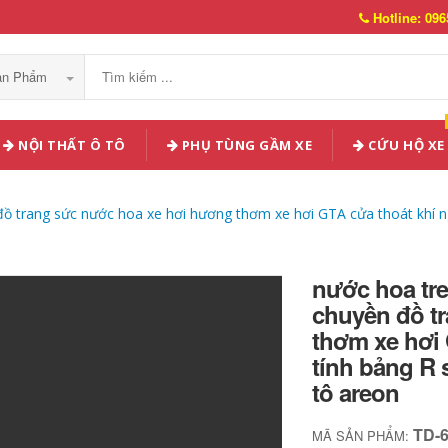
Hotline: 096
Sản Phẩm
NỘI THẤT Ô TÔ
PHỤ TÙNG GẦM XE
CỨU HỘ XE
ồ trang sức nước hoa xe hơi hương thơm xe hơi GTA cửa thoát khí n
nước hoa tre
chuyền đồ t
thơm xe hơi 
tính bảng R 
tô areon
TD-
MÃ SẢN PHẨM: