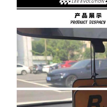
hế giới lễ hội khoai
tây chiên xe bọc da
Skoda Hao Rui Jing
vô lăng vô lăng xe
Rui Ming Rui Xin Rui
vinfast bọc vô lăng
Xin Dynamic Speed ​​
xe ô tô
Pie Yedi ô tô Ice Silk
Bốn mùa Bao tay lái
bao tay lái xe ô tô
415,000
bọc vô lăng cx5
278,000