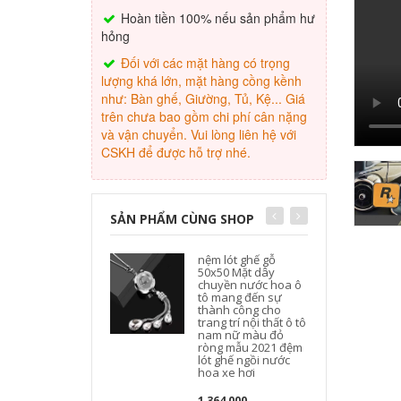
Hoàn tiền 100% nếu sản phẩm hư
hỏng
Đối với các mặt hàng có trọng
lượng khá lớn, mặt hàng cồng kềnh
như: Bàn ghế, Giường, Tủ, Kệ... Giá
trên chưa bao gồm chi phí cân nặng
và vận chuyển. Vui lòng liên hệ với
CSKH để được hỗ trợ nhé.
SẢN PHẨM CÙNG SHOP
nệm lót ghế gỗ
g
50x50 Mặt dây
chuyền nước hoa ô
tô mang đến sự
thành công cho
trang trí nội thất ô tô
nam nữ màu đỏ
ròng mẫu 2021 đệm
lót ghế ngồi nước
hoa xe hơi
1,364,000