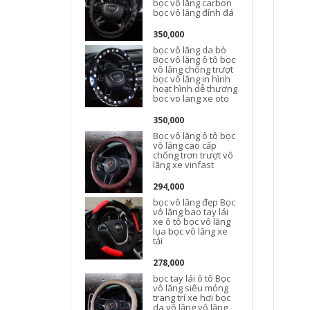
bọc vô lăng carbon
bọc vô lăng đính đá
350,000
bọc vô lăng da bò
Bọc vô lăng ô tô bọc
vô lăng chống trượt
bọc vô lăng in hình
hoạt hình dễ thương
boc vo lang xe oto
350,000
Bọc vô lăng ô tô bọc
vô lăng cao cấp
chống trơn trượt vô
lăng xe vinfast
294,000
bọc vô lăng đẹp Bọc
vô lăng bao tay lái
xe ô tô bọc vô lăng
l
lụa bọc vô lăng xe
tải
278,000
bọc tay lái ô tô Bọc
vô lăng siêu mỏng
trang trí xe hơi bọc
da vô lăng vô lăng