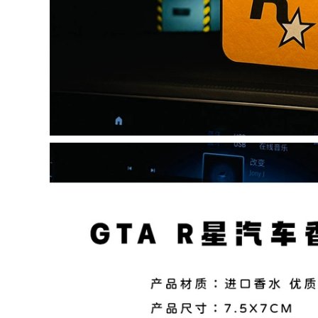
vô lăng phong cách
Handle Cover Ô tô
thể thao vô lăng
Wuling Red Light S
sparco
Hongguang V New
Glory Light Xe tải
nhỏ Ô tô bọc vô
480,000
lăng bọc vô lăng xe
tải isuzu bọc vô lăng
toyota cross
bọc vô lăng ô tô Bọc
vô lăng ô tô bọc vô
lăng ô tô bằng vải
278,000
lụa ốp vô lăng
vô lăng xe vinfast
278,000
Bọc vô lăng xe điện
bọc vô lăng da cá
đời cũ | khâu vô
sấu Bọc vô lăng
lăng vô lăng vinfast
băng lụa bọc vô
fadil
lăng cao cấp phù
hợp với các loại xe
278,000
ọc tay lái ô tô
Bọc vô lăng ô tô
Nissan Xuanyi
278,000
Sunshine Qijun
ọc tay lái ô tô Tay
Qashqai Loulan
ái mới bọc tay lái ô
Machi Yida Tiida
tô bốn mùa phổ
Tianlai Liwei bọc vô
quát mùa đông
lăng da bò giá bọc
ngắn sang trọng
vô lăng sparco
bọc vô lăng ô tô
chống trượt thoáng
278,000
hí bọc tay lái ô tô
bọc vô lăng da lộn
Xe bọc vô lăng lụa