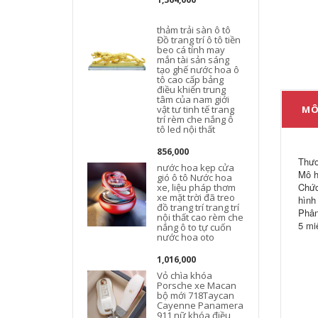
thảm trải sàn ô tô
Đồ trang trí ô tô tiền
beo cá tính may
mắn tài sản sáng
tạo ghế nước hoa ô
tô cao cấp bảng
điều khiển trung
tâm của nam giới
vật tư tinh tế trang
MÔ
trí rèm che nắng ô
tô led nội thất
856,000
Thươ
nước hoa kẹp cửa
Mô h
gió ô tô Nước hoa
Chức
xe, liệu pháp thơm
h
xe mặt trời đã treo
hình
đồ trang trí trang trí
h
Phân
nội thất cao rèm che
5 mi
nắng ô to tự cuốn
nước hoa oto
1,016,000
Vỏ chìa khóa
Porsche xe Macan
bộ mới 718Taycan
Cayenne Panamera
911 nữ khóa điều