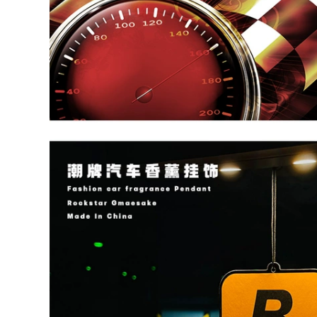
Đêm Quang Trang
Trang trí 3D Stereo
Bản vá sau khi xe
cung cấp nhãn dán
cơ thể rèm che nắng
ô to tự cuốn sáp
thơm ô tô cao cấp
544,000
boc vo lang xe oto
bọc vô lăng da cá
Bọc vô lăng ô tô bọc
sấu Summer Ice Silk