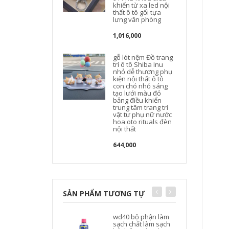
khiển từ xa led nội
thất ô tô gối tựa
lưng văn phòng
1,016,000
gỗ lót nệm Đồ trang
trí ô tô Shiba Inu
nhỏ dễ thương phụ
kiện nội thất ô tô
con chó nhỏ sáng
tạo lưới màu đỏ
bảng điều khiển
trung tâm trang trí
vật tư phụ nữ nước
hoa oto rituals đèn
nội thất
644,000
SẢN PHẨM TƯƠNG TỰ
wd40 bộ phận làm
sạch chất làm sạch