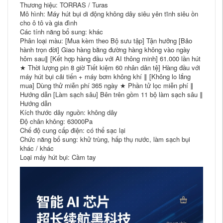
Thương hiệu: TORRAS / Turas
Mô hình: Máy hút bụi di động không dây siêu yên tĩnh siêu ồn
cho ô tô và gia đình
Các tính năng bổ sung: khác
Phân loại màu: [Mua kèm theo Bộ sưu tập] Tận hưởng [Bảo
hành trọn đời] Giao hàng bằng đường hàng không vào ngày
hôm sau∥ [Kết hợp hàng đầu với AI thông minh] 61.000 lần hút
★ Thời lượng pin 8 giờ Tiết kiệm 60 nhân dân tệ] Hàng đầu với
máy hút bụi cải tiến + máy bơm không khí ∥ [Không lo lắng
mua] Dùng thử miễn phí 365 ngày ★ Phần tử lọc miễn phí ∥
Hướng dẫn [Làm sạch sâu] Bên trên gồm 11 bộ làm sạch sâu ∥
Hướng dẫn
Kích thước dây nguồn: không dây
Độ chân không: 63000Pa
Chế độ cung cấp điện: có thể sạc lại
Chức năng bổ sung: khử trùng, hấp thụ nước, làm sạch bụi
khác / khác
Loại máy hút bụi: Cầm tay