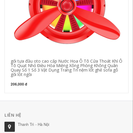
gối tựa đầu oto cao cấp Nước Hoa Ô Tô Cửa Thoát Khí Ô
Vô
Tô Quạt Nhỏ Điều Hòa Miệng Xông Phòng Không Quân
dá
Quay Số 1 Số 3 Vật Dụng Trang Trí nệm lót ghế sofa gỗ
da
gối lót ngồi
33
206,000 đ
LIÊN HỆ
Thanh Trì - Hà Nội