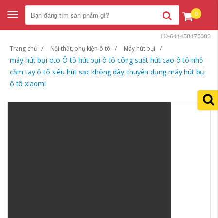
0
Toggle
navigation
TD-641458475683
Trang chủ
Nội thất, phụ kiện ô tô
Máy hút bụi
máy hút bụi oto Ô tô hút bụi ô tô công suất hút cao ô tô nhỏ
cầm tay ô tô siêu hút sạc không dây chuyên dụng máy hút bụi
ô tô xiaomi