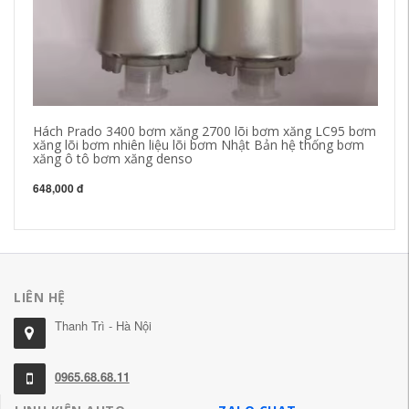
Hách Prado 3400 bơm xăng 2700 lõi bơm xăng LC95 bơm
Th
xăng lõi bơm nhiên liệu lõi bơm Nhật Bản hệ thống bơm
Co
xăng ô tô bơm xăng denso
bơ
648,000 đ
35
LIÊN HỆ
Thanh Trì - Hà Nội
0965.68.68.11