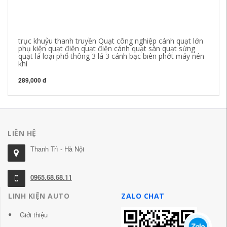
trục khuỷu thanh truyền Quạt công nghiệp cánh quạt lớn
dâ
phụ kiện quạt điện quạt điện cánh quạt sàn quạt sừng
hợ
quạt lá loại phổ thông 3 lá 3 cánh bạc biên phớt máy nén
th
khí
28
289,000 đ
LIÊN HỆ
Thanh Trì - Hà Nội
0965.68.68.11
LINH KIỆN AUTO
ZALO CHAT
Giới thiệu