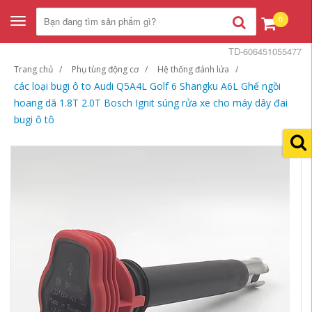
0
Toggle
navigation
TD-606451055477
Trang chủ
Phụ tùng động cơ
Hệ thống đánh lửa
các loại bugi ô to Audi Q5A4L Golf 6 Shangku A6L Ghế ngồi
hoang dã 1.8T 2.0T Bosch Ignit súng rửa xe cho máy dây đai
bugi ô tô