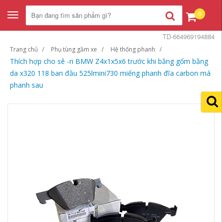
0
Toggle
navigation
TD-664969194884
Trang chủ
Phụ tùng gầm xe
Hệ thống phanh
Thích hợp cho sê -ri BMW Z4x1x5x6 trước khi bằng gốm bằng
da x320 118 ban đầu 525lmini730 miếng phanh đĩa carbon má
phanh sau