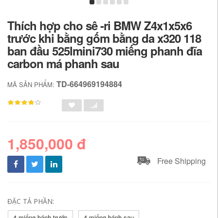
Thích hợp cho sê -ri BMW Z4x1x5x6
trước khi bằng gốm bằng da x320 118
ban đầu 525lmini730 miếng phanh đĩa
carbon má phanh sau
TD-664969194884
MÃ SẢN PHẨM:
1,850,000 đ
Free Shipping
ĐẶC TẢ PHẦN:
4 miếng bánh trước
4 miếng bánh sau