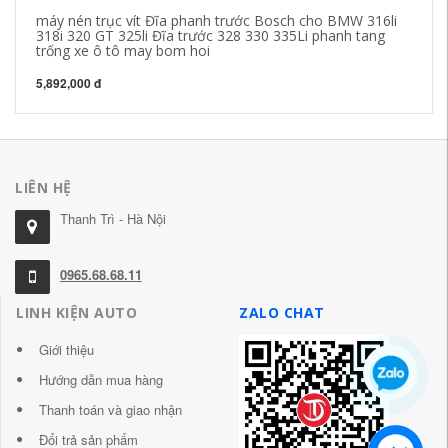
máy nén trục vít Đĩa phanh trước Bosch cho BMW 316li
ro
318i 320 GT 325li Đĩa trước 328 330 335Li phanh tang
M3
trống xe ô tô may bom hoi
bố
5,892,000 đ
34
LIÊN HỆ
Thanh Trì - Hà Nội
0965.68.68.11
LINH KIỆN AUTO
ZALO CHAT
Giới thiệu
Hướng dẫn mua hàng
Thanh toán và giao nhận
Đổi trả sản phẩm