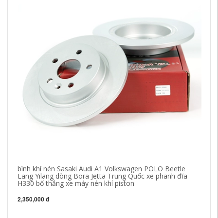
bình khí nén Sasaki Audi A1 Volkswagen POLO Beetle
bố
Lang Yilang dòng Bora Jetta Trung Quốc xe phanh đĩa
Z5
H330 bố thắng xe máy nén khí piston
26
2,350,000 đ
72