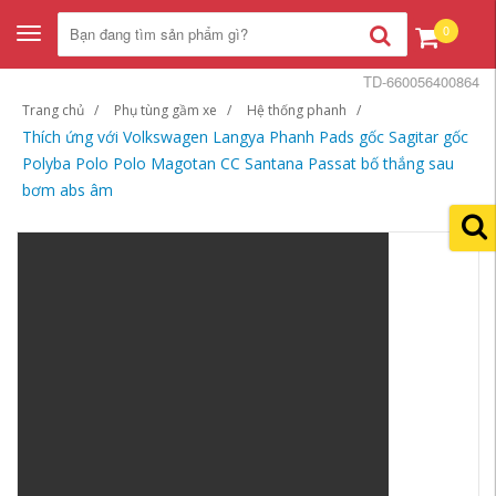
0
Toggle
navigation
TD-660056400864
Trang chủ
Phụ tùng gầm xe
Hệ thống phanh
Thích ứng với Volkswagen Langya Phanh Pads gốc Sagitar gốc
Polyba Polo Polo Magotan CC Santana Passat bố thắng sau
bơm abs âm