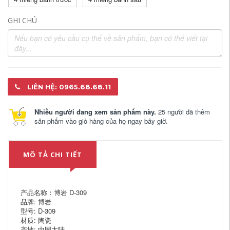
GHI CHÚ
LIÊN HỆ: 0965.68.68.11
Nhiều người đang xem sản phẩm này.
25 người đã thêm
sản phẩm vào giỏ hàng của họ ngay bây giờ.
MÔ TẢ CHI TIẾT
产品名称：博岩 D-309
品牌: 博岩
型号: D-309
材质: 陶瓷
产地: 中国大陆