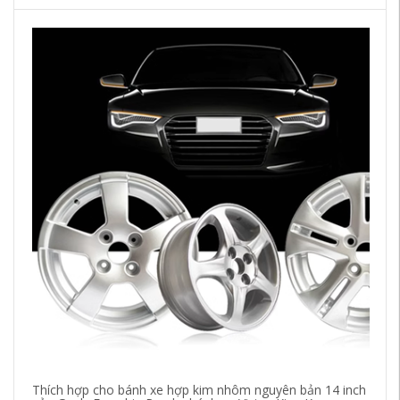
Thích hợp cho bánh xe hợp kim nhôm nguyên bản 14 inch
mâ