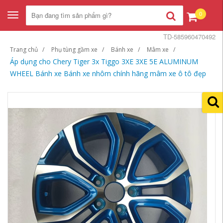
0
Toggle
navigation
TD-585960470492
Trang chủ
Phụ tùng gầm xe
Bánh xe
Mâm xe
Áp dụng cho Chery Tiger 3x Tiggo 3XE 3XE 5E ALUMINUM
WHEEL Bánh xe Bánh xe nhôm chính hãng mâm xe ô tô đẹp