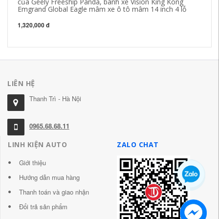
của Geely Freeship Panda, bánh xe Vision King Kong
mâ
Emgrand Global Eagle mâm xe ô tô mâm 14 inch 4 lỗ
la
1,320,000 đ
1,
LIÊN HỆ
Thanh Trì - Hà Nội
0965.68.68.11
LINH KIỆN AUTO
ZALO CHAT
Giới thiệu
Hướng dẫn mua hàng
Thanh toán và giao nhận
Đổi trả sản phẩm