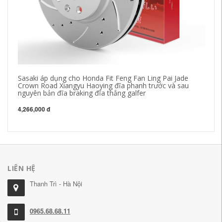
Sasaki áp dụng cho Honda Fit Feng Fan Ling Pai Jade
má
Crown Road Xiangyu Haoying đĩa phanh trước và sau
Co
nguyên bản đĩa braking đĩa thắng galfer
đỉ
4,266,000 đ
2,
LIÊN HỆ
Thanh Trì - Hà Nội
0965.68.68.11