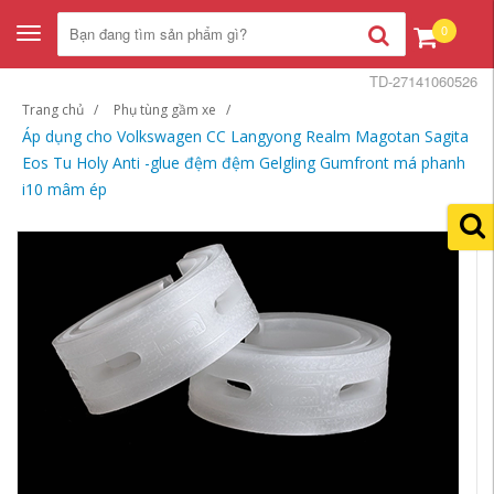
0
Toggle
navigation
TD-27141060526
Trang chủ
Phụ tùng gầm xe
Áp dụng cho Volkswagen CC Langyong Realm Magotan Sagita
Eos Tu Holy Anti -glue đệm đệm Gelgling Gumfront má phanh
i10 mâm ép