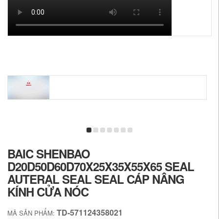
BAIC SHENBAO
D20D50D60D70X25X35X55X65 SEAL
AUTERAL SEAL SEAL CÁP NÂNG
KÍNH CỬA NÓC
TD-571124358021
MÃ SẢN PHẨM: