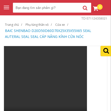
0
Toggle
navigation
TD-571124358021
Trang chủ
Phụ tùng thân vỏ
Cửa xe
BAIC SHENBAO D20D50D60D70X25X35X55X65 SEAL
AUTERAL SEAL SEAL CÁP NÂNG KÍNH CỬA NÓC