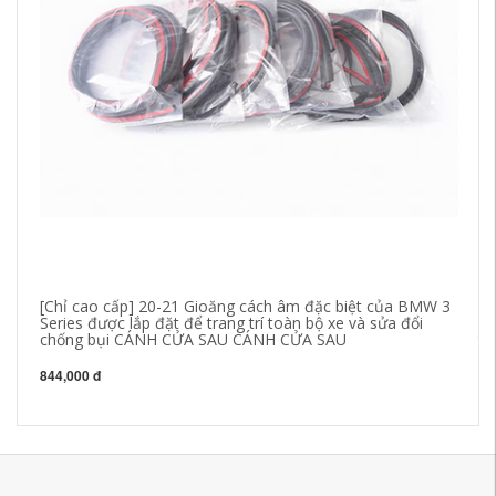
[Chỉ cao cấp] 20-21 Gioăng cách âm đặc biệt của BMW 3
Ổ 
Series được lắp đặt để trang trí toàn bộ xe và sửa đổi
ni
chống bụi CÁNH CỬA SAU CÁNH CỬA SAU
tr
C
844,000 đ
84