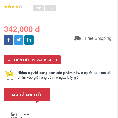
342,000 đ
Free Shipping
LIÊN HỆ: 0965.68.68.11
Nhiều người đang xem sản phẩm này.
8 người đã thêm sản
phẩm vào giỏ hàng của họ ngay bây giờ.
MÔ TẢ CHI TIẾT
品牌: foryou