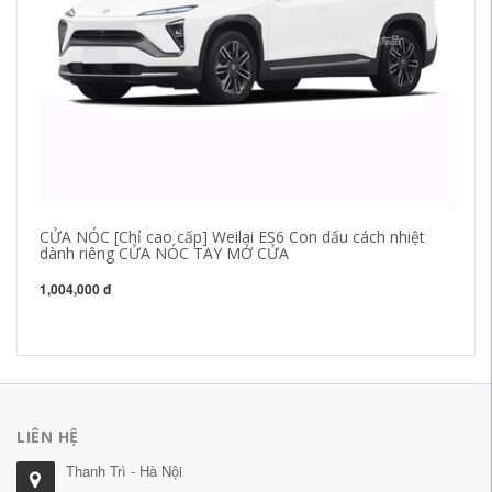
CỬA NÓC [Chỉ cao cấp] Weilai ES6 Con dấu cách nhiệt
CÁ
dành riêng CỬA NÓC TAY MỞ CỬA
bi
ki
1,004,000 đ
1,
LIÊN HỆ
Thanh Trì - Hà Nội