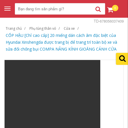
0
Toggle
navigation
TD-678056037409
Trang chủ
Phụ tùng thân vỏ
Cửa xe
CỐP HẬU [Chỉ cao cấp] 20 miếng dán cách âm đặc biệt của
Hyundai Xinshengda được trang bị để trang trí toàn bộ xe và
sửa đổi chống bụi COMPA NÂNG KÍNH GIOĂNG CÁNH CỬA