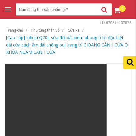
0
Toggle
navigation
TD-679814107578
Trang chủ
Phụ tùng thân vỏ
Cửa xe
[Cao cấp] Infiniti Q70L sửa đổi dải niêm phong ô tô đặc biệt
dải cửa cách âm dải chống bụi trang trí GIOĂNG CÁNH CỬA Ổ
KHÓA NGẬM CÁNH CỬA