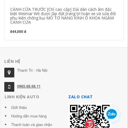
CÁNH CỬA TRƯỚC [Chỉ cao cấp] Dải dán cách âm đặc
[C
biệt Weimar W6 được lắp đặt trang trí toàn xe và sửa đổi
bi
phụ kiện chống bụi MÔ TƠ NÂNG KÍNH Ổ KHÓA NGẬM
x
CÁNH CỬA
84
844,000 đ
LIÊN HỆ
Thanh Trì - Hà Nội
0965.68.68.11
LINH KIỆN AUTO
ZALO CHAT
Giới thiệu
Hướng dẫn mua hàng
Thanh toán và giao nhận