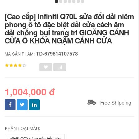
[Cao cấp] Infiniti Q70L sửa đổi dải niêm
phong ô tô đặc biệt dải cửa cách âm
dải chống bụi trang trí GIOĂNG CÁNH
CỬA Ổ KHÓA NGẬM CÁNH CỬA
TD-679814107578
MÃ SẢN PHẨM:
1,004,000 đ
Free Shipping
PHÂN LOẠI MÀU:
Infiniti Q70 nâng cấp bốn cửa