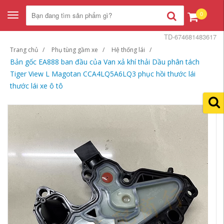
0
Toggle
navigation
TD-674681483617
Trang chủ
Phụ tùng gầm xe
Hệ thống lái
Bản gốc EA888 ban đầu của Van xả khí thải Dầu phân tách
Tiger View L Magotan CCA4LQ5A6LQ3 phục hồi thước lái
thước lái xe ô tô