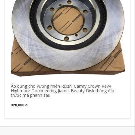
Áp dụng cho vương miện Ruizhi Camry Crown Rav4
má
Highmore Domineering Jiamei Beauty Disk thắng đỉa
ph
trước má phanh sau
tr
920,000 đ
1,