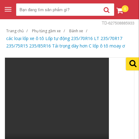
0
Toggle
navigation
TD-627508885933
Trang chủ
Phụ tùng gầm xe
Bánh xe
các loại lốp xe ô tô Lốp tự động 235/70R16 LT 235/70R17
235/75R15 235/85R16 Tải trọng dày hơn C lốp ô tô moay ơ