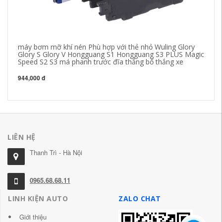
máy bơm mỡ khí nén Phù hợp với thẻ nhỏ Wuling Glory
Sa
Glory S Glory V Hongguang S1 Hongguang S3 PLUS Magic
bá
Speed ​​S2 S3 má phanh trước đĩa thắng bố thắng xe
sa
944,000 đ
3,
LIÊN HỆ
Thanh Trì - Hà Nội
0965.68.68.11
LINH KIỆN AUTO
ZALO CHAT
Giới thiệu