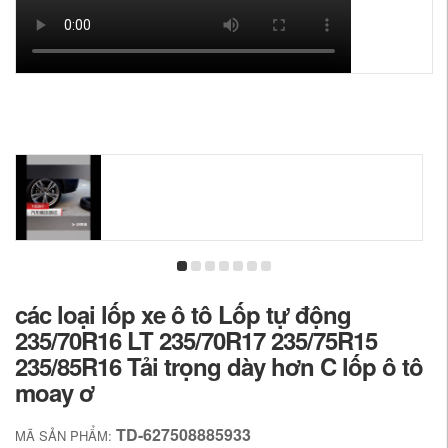
các loại lốp xe ô tô Lốp tự động
235/70R16 LT 235/70R17 235/75R15
235/85R16 Tải trọng dày hơn C lốp ô tô
moay ơ
TD-627508885933
MÃ SẢN PHẨM: