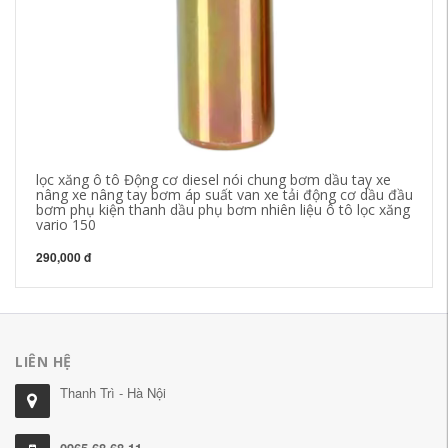
lọc xăng ô tô Động cơ diesel nói chung bơm dầu tay xe
Th
nâng xe nâng tay bơm áp suất van xe tải động cơ dầu đầu
Ho
bơm phụ kiện thanh dầu phụ bơm nhiên liệu ô tô lọc xăng
đa
vario 150
44
290,000 đ
LIÊN HỆ
Thanh Trì - Hà Nội