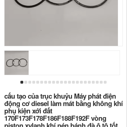
cấu tạo của trục khuỷu Máy phát điện
động cơ diesel làm mát bằng không khí
phụ kiện xới đất
170F173F178F186F188F192F vòng
piston xylanh khí nén bánh đà ô tô tốt