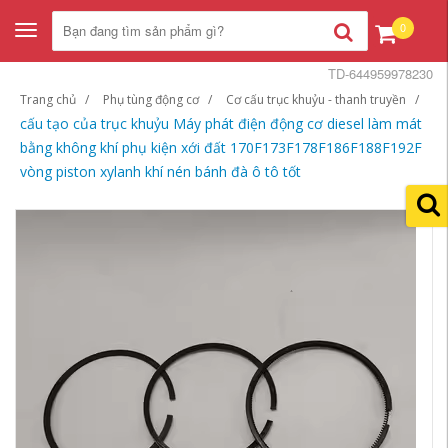
0
Toggle
navigation
TD-644959978230
Trang chủ
Phụ tùng động cơ
Cơ cấu trục khuỷu - thanh truyền
cấu tạo của trục khuỷu Máy phát điện động cơ diesel làm mát
bằng không khí phụ kiện xới đất 170F173F178F186F188F192F
vòng piston xylanh khí nén bánh đà ô tô tốt