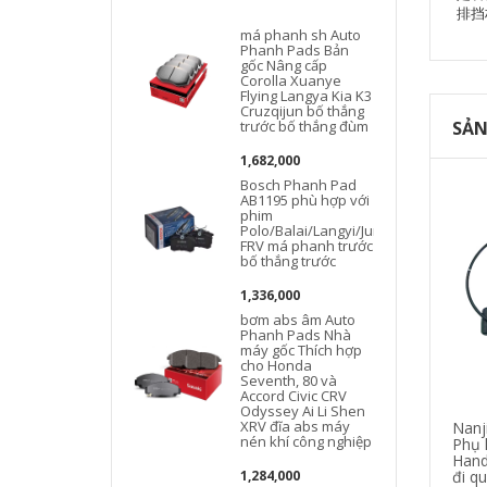
排挡
má phanh sh Auto
Phanh Pads Bản
gốc Nâng cấp
Corolla Xuanye
Flying Langya Kia K3
Cruzqijun bố thắng
trước bố thắng đùm
SẢN
1,682,000
Bosch Phanh Pad
AB1195 phù hợp với
phim
Polo/Balai/Langyi/Junjie
FRV má phanh trước
bố thắng trước
1,336,000
bơm abs âm Auto
Phanh Pads Nhà
máy gốc Thích hợp
cho Honda
Seventh, 80 và
Accord Civic CRV
Odyssey Ai Li Shen
XRV đĩa abs máy
Nanj
nén khí công nghiệp
Phụ 
Hand
1,284,000
đi q