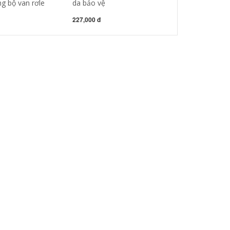
g bộ van rơle
da bảo vệ
270,000 đ
227,000 đ