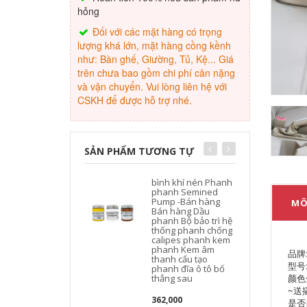
hỏng
Đối với các mặt hàng có trọng
lượng khá lớn, mặt hàng cồng kềnh
như: Bàn ghế, Giường, Tủ, Kệ... Giá
trên chưa bao gồm chi phí cân nặng
và vận chuyển. Vui lòng liên hệ với
CSKH để được hỗ trợ nhé.
SẢN PHẨM TƯƠNG TỰ
bình khí nén Phanh
phanh Semined
Pump -Bán hàng
MÔ
Bán hàng Dầu
phanh Bộ bảo trì hệ
thống phanh chống
calipes phanh kem
phanh Kem âm
品牌:
thanh cấu tạo
型号:
phanh đĩa ô tô bố
颜色
thắng sau
~送
362,000
是否