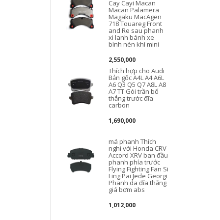
Cay Cayi Macan
Macan Palamera
Magaku MacAgen
718 Touareg Front
and Re sau phanh
xi lanh bánh xe
bình nén khí mini
2,550,000
Thích hợp cho Audi
Bản gốc A4L A4 A6L
A6 Q3 Q5 Q7 A8L A8
A7 TT Gói trần bố
thắng trước đĩa
carbon
1,690,000
má phanh Thích
nghi với Honda CRV
Accord XRV ban đầu
phanh phía trước
Flying Fighting Fan Si
Ling Pai Jede Georgi
Phanh da đĩa thắng
giá bơm abs
1,012,000