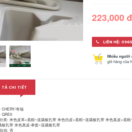
223,000 
LIÊN HỆ: 0965
Nhiều người 
giỏ hàng của 
bơm abs Thích hợp
Thích ứng với công
cho BMW
cộng Golf Golf Golf
320LI525X1X5X3X6MINI730I
CC Tiguan Shangku
 TẢ CHI TIẾT
đầu tiên 523 sau
Baolai Baolai Sagar
miếng phanh 520GT
thắng đĩa trước máy
740 Bản gốc 118 xi
mài hơi cầm tay
lanh bánh xe cảm
biến abs
1,252,000
 CHERY/奇瑞
 QRE5
1,850,000
分类: 米色皮革+底框~送撬板扎带 米色仿皮+底框~送撬板扎带 米色真皮+底框
Thích hợp cho Land
撬板扎带 米色真皮-单套~送撬板扎带
Rover Aurora
xi lanh bánh xe
Range Rover 2
自动: 否