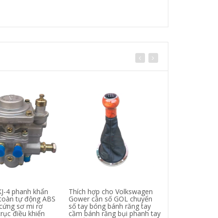
KJ-4 phanh khẩn
Thích hợp cho Volkswagen
Cần số bọc da ô
toàn tự động ABS
Gower cần số GOL chuyển
cần số bọc tay
cứng sơ mi rơ
số tay bóng bánh răng tay
tay
rục điều khiển
cầm bánh răng bụi phanh tay