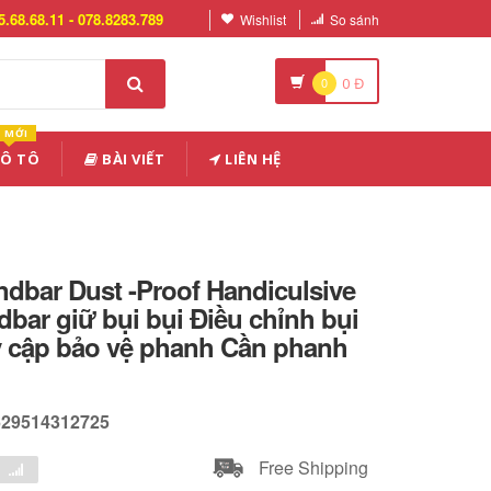
5.68.68.11 - 078.8283.789
Wishlist
So sánh
0
0
Đ
MỚI
 Ô TÔ
BÀI VIẾT
LIÊN HỆ
dbar Dust -Proof Handiculsive
bar giữ bụi bụi Điều chỉnh bụi
uy cập bảo vệ phanh Cần phanh
629514312725
Free Shipping