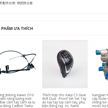
Brebo Phanh Car 4
Khám phá 34 Jaguar
杆配件分类: 档把防尘套
viên của bộ đồ ban
xfxexj XJL Mặt trước
đầu của phanh đĩa
và miếng phanh
gốm phù hợp với
phía sau đĩa abs
Mercedes -Benz
cấu tạo của phanh
BMW Audi thắng đĩa
tang trống
trước máy nén khí
cũ
1,610,000
 PHẨM ƯA THÍCH
Áp dụng Mercedes -
2,772,000
Benz
bố thắng recto Áp
E200C180C200E260CLAE300GLK260GL
dụng cho Volvo Bản
thắng đĩa không có
gốc XC60 S60L S40
hơi phụ kiện máy
S80L S90 XC90 V60
nén khí
V40 PAD phanh
trước và Phanh sau
1,690,000
đĩa thắng sửa bơm
Galfer ITT ban đầu
abs
phanh ban đầu phù
hợp với BMW 3
1,962,000
Series G28 320i
EBC phanh pad da
325li cảm biến abs
xanh da vàng da đỏ
dầu máy nén khí
phù hợp cho vương
miện ruizhi hống
3,542,000
hách Camry Hanlan
Điện phanh xe điện
da Golf CX4 đĩa
phanh phanh xe
phanh phanh đĩa ô
ing Jinlong Kaiwo D10
Thích hợp cho Kaiyi C3 Gear
Kangjian 
máy phanh trước và
tô
kiện năng lượng mới
Roll Dust -Proof Set Set Tay
cấp hoàn 
phía sau phanh
bar cầm tay cầm xa lạ
áo tay tay tay cầm tay, phụ
chống bó 
Emma Phanh đĩa
ua dòng Cadline Twita
2,270,000
kiện bóng tay -to -hand
moóc ba t
phanh lắp ráp phụ