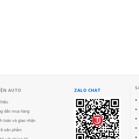
trước và phía sau
thắng xe kêu két két
máy nén hơi
1,610,000
S
IỆN AUTO
ZALO CHAT
thiệu
g dẫn mua hàng
h toán và giao nhận
trả sản phẩm
hệ với chúng tôi