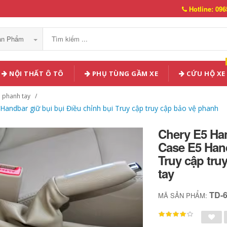
Hotline: 096
Sản Phẩm
NỘI THẤT Ô TÔ
PHỤ TÙNG GẦM XE
CỨU HỘ XE
 phanh tay
Handbar giữ bụi bụi Điều chỉnh bụi Truy cập truy cập bảo vệ phanh
Chery E5 Han
Case E5 Hand
Truy cập tr
tay
TD-
MÃ SẢN PHẨM: