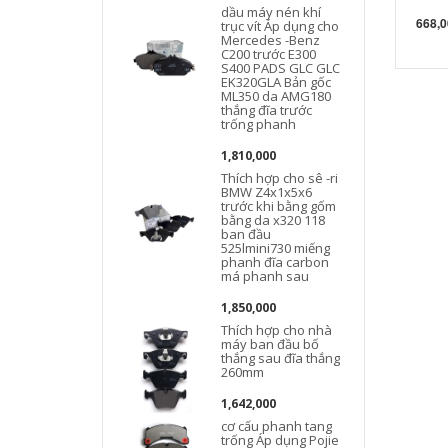
dầu máy nén khí
668,0
trục vít Áp dụng cho
Mercedes -Benz
C200 trước E300
S400 PADS GLC GLC
EK320GLA Bản gốc
ML350 da AMG180
thắng đĩa trước
trống phanh
1,810,000
Thích hợp cho sê -ri
BMW Z4x1x5x6
trước khi bằng gốm
bằng da x320 118
ban đầu
525lmini730 miếng
phanh đĩa carbon
C
má phanh sau
1,850,000
Thích hợp cho nhà
máy ban đầu bố
thắng sau đĩa thắng
260mm
1,642,000
cơ cấu phanh tang
trống Áp dụng Pojie