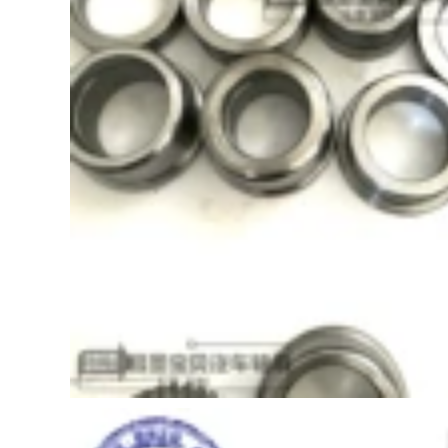
máy nén khí 200l
kiện đĩa carbon máy
4hp Bosch Phanh
nén khí puma
Pads được áp dụng
cho Toyota Corolla
207,000
1.6 1.8/tràng hoa
Pa Shijie Cayenne
gốm gốm dán
Palamera Macan
phanh phía trước
Volkswagen
phim chính hãng
Phantan Audi
cấu tạo phanh đĩa ô
Q7A8L Mặt trước và
tô bố thắng trước
Phanh sau thắng
đĩa ô tô má phanh ô
1,754,000
tô
má phanh oto Áp
dụng Toyota Corolla
1,970,000
Camry RAV4 Hantan
[Bảo trì ưu tiên]
Dalai Ling Ruizhi
Auto Phanh Pad
Domineering
Geramic Nguyên
orolla gốc trần trụi
bản 4 miếng gốc 4
má phanh trước má
miếng bánh trước
phanh sau
và phía sau đĩa
thắng trước máy
1,642,000
nén khí 200l 4hp
máy nén khí puma
Toyota xe phanh
1,096,000
phanh thích ứng
Thích ứng với
Corolla hoa vương
Volkswagen Langya
miện camry rui zhi
Phanh Pads gốc
rav4 vương miện
Sagitar gốc Polyba
mặt trước và bánh
Polo Polo Magotan
xe phía sau gốm sứ