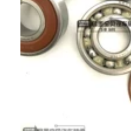
bánh răng hộp số
HCDU40680042
mang 40*68*42
mang
447,000
JRM3940/JRM4068-
2RS nhớt hộp số
nhớt láp liqui moly
80w90
495,000
bơm abs Thích hợp
Thích ứng với công
cho BMW
cộng Golf Golf Golf
320LI525X1X5X3X6MINI730I
CC Tiguan Shangku
đầu tiên 523 sau
Baolai Baolai Sagar
miếng phanh 520GT
thắng đĩa trước máy
740 Bản gốc 118 xi
mài hơi cầm tay
lanh bánh xe cảm
biến abs
1,252,000
1,850,000
Thích hợp cho Land
Rover Aurora
xi lanh bánh xe
Range Rover 2