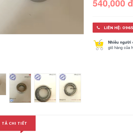
540,000 
LIÊN HỆ: 0965
Nhiều người 
giỏ hàng của 
thay nhớt hộp số
thay nhớt hộp số xe
63/33rsn/p6 thích
tải Vòng bi 66/28YA-
nghi lingyue v3
RS1 mang
chuanqi gs4 Ga6
TM62/28EX6N Thích
1.5T 4A91 Một mang
ứng với công cụ
63/33-RS1 dầu atf
truyền tải mới của
thay dầu hộp số ô
Leopard Saw-Off
tô
thay dầu hộp số ô
tô nhớt hộp số
castrol
439,000
370,000
 TẢ CHI TIẾT
Vòng bi TM63/28/25-
NTN/P63 25*68*19
TM63/25YA1-
dầu hộp số ô tô số