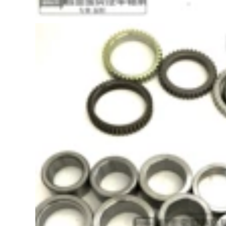
Brebo Phanh Car 4
Khám phá 34 Jaguar
viên của bộ đồ ban
xfxexj XJL Mặt trước
đầu của phanh đĩa
và miếng phanh
gốm phù hợp với
phía sau đĩa abs
Mercedes -Benz
cấu tạo của phanh
BMW Audi thắng đĩa
tang trống
trước máy nén khí
cũ
1,610,000
Áp dụng Mercedes -
2,772,000
Benz
bố thắng recto Áp
E200C180C200E260CLAE300GLK260GL
dụng cho Volvo Bản
thắng đĩa không có
gốc XC60 S60L S40
hơi phụ kiện máy
S80L S90 XC90 V60
nén khí
V40 PAD phanh
trước và Phanh sau
1,690,000
đĩa thắng sửa bơm
Galfer ITT ban đầu
abs
phanh ban đầu phù
hợp với BMW 3
1,962,000
Series G28 320i
EBC phanh pad da
325li cảm biến abs
xanh da vàng da đỏ
dầu máy nén khí
phù hợp cho vương
miện ruizhi hống
3,542,000
hách Camry Hanlan
Điện phanh xe điện
da Golf CX4 đĩa
phanh phanh xe
phanh phanh đĩa ô
máy phanh trước và
tô
phía sau phanh
Emma Phanh đĩa
2,270,000
phanh lắp ráp phụ