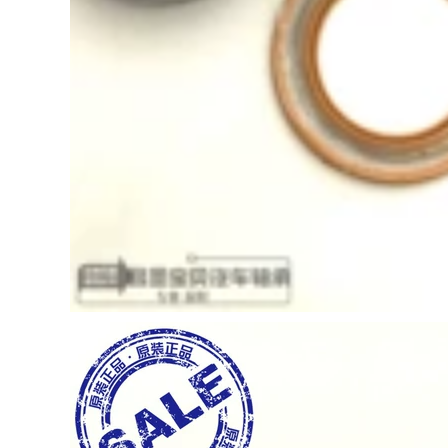
trước và phía sau
thắng xe kêu két két
máy nén hơi
1,610,000