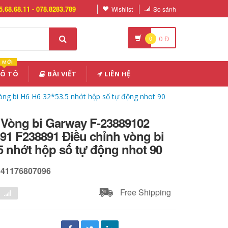
5.68.68.11 - 078.8283.789
Wishlist
So sánh
0
0
Đ
MỚI
 Ô TÔ
BÀI VIẾT
LIÊN HỆ
ng bi H6 H6 32*53.5 nhớt hộp số tự động nhot 90
 Vòng bi Garway F-23889102
91 F238891 Điều chỉnh vòng bi
5 nhớt hộp số tự động nhot 90
541176807096
Free Shipping