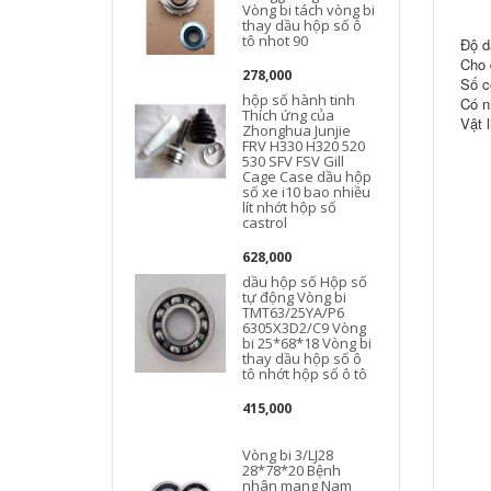
Vòng bi tách vòng bi
thay dầu hộp số ô
t
tô nhot 90
Độ d
Cho 
278,000
Số c
hộp số hành tinh
Có n
Thích ứng của
Vật l
Zhonghua Junjie
FRV H330 H320 520
l
530 SFV FSV Gill
Cage Case dầu hộp
số xe i10 bao nhiều
lít nhớt hộp số
castrol
628,000
dầu hộp số Hộp số
tự động Vòng bi
TMT63/25YA/P6
6305X3D2/C9 Vòng
bi 25*68*18 Vòng bi
thay dầu hộp số ô
tô nhớt hộp số ô tô
415,000
Vòng bi 3/LJ28
28*78*20 Bệnh
nhân mang Nam