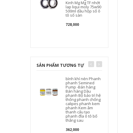
Kinh Mg Mg TF nhớt
lap liqui moly 75w90
500ml dầu hộp số ô
tô số sàn
728,000
SẢN PHẨM TƯƠNG TỰ
bình khí nén Phanh
phanh Semined
Pump -Bán hàng
Bán hàng Dầu
phanh Bộ bảo trì hệ
thống phanh chống
calipes phanh kem
phanh Kem âm
thanh cấu tạo
phanh đĩa ô tô bố
thắng sau
362,000