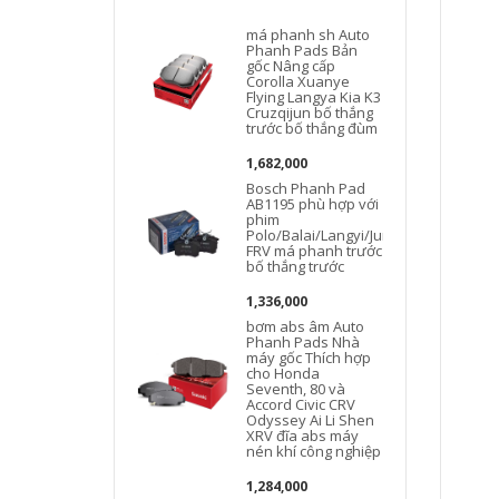
má phanh sh Auto
Phanh Pads Bản
gốc Nâng cấp
Corolla Xuanye
Flying Langya Kia K3
Cruzqijun bố thắng
trước bố thắng đùm
1,682,000
Bosch Phanh Pad
AB1195 phù hợp với
phim
Polo/Balai/Langyi/Junjie
FRV má phanh trước
bố thắng trước
1,336,000
bơm abs âm Auto
Phanh Pads Nhà
máy gốc Thích hợp
cho Honda
Seventh, 80 và
Accord Civic CRV
Odyssey Ai Li Shen
XRV đĩa abs máy
nén khí công nghiệp
1,284,000