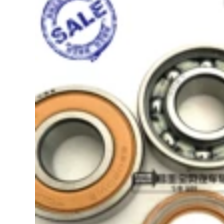
CC Santana Passat
chính hãng đĩa
bố thắng sau bơm
phanh ô tô bố thắng
abs âm
đùm
972,000
1,092,000
Audi -Specific A6L
bố thắng sh
A4L A6 A4 A3 A5 A5
FDB4354-D,
A8L Q3 Q5 Q7 TT Gói
FDB4354-D cấu tạo
trần đĩa thắng
phanh đĩa máy nén
260mm sửa bơm
khí công nghiệp
abs
2,226,000
1,690,000
cấu tạo của phanh
tang trống Audi phù
hợp gốc A4L A4 A6L
bố thắng ô tô Áp
A6 A6 Q3 Q5 Q7 A8L
dụng cho Honda
A8 A7 A7 BARE
CRV Feng Fans Mười
PICINE SKIN cấu tạo
thế hệ Civic,
phanh đĩa cảm biến
Dynasties
tốc độ bánh xe abs
Seveneth -Nineth,
Banyang Pavilion
1,622,000
Lingpai binzhi Bai
và tìm thấy gốm sứ
da thông da thông
Áp dụng áp dụng
da bố thắng sau
Mercedes -Benz
máy nén khí 12v
C200 C180 E260
E300 E300 E -Class
788,000
CLA GLC GLK ML
Tấm phanh phía