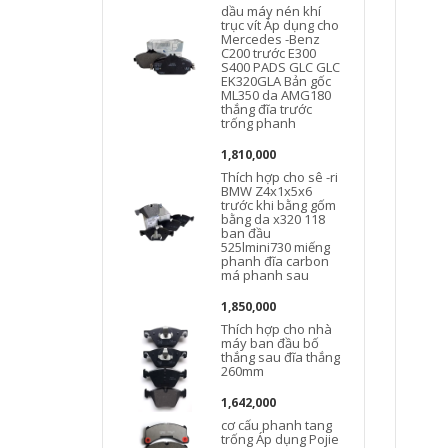
dầu máy nén khí
trục vít Áp dụng cho
Mercedes -Benz
C200 trước E300
S400 PADS GLC GLC
EK320GLA Bản gốc
ML350 da AMG180
thắng đĩa trước
trống phanh
1,810,000
Thích hợp cho sê -ri
BMW Z4x1x5x6
trước khi bằng gốm
bằng da x320 118
ban đầu
525lmini730 miếng
phanh đĩa carbon
C
má phanh sau
1,850,000
Thích hợp cho nhà
máy ban đầu bố
thắng sau đĩa thắng
260mm
1,642,000
cơ cấu phanh tang
trống Áp dụng Pojie