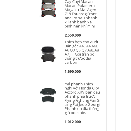
Cay Cayi Macan
Macan Palamera
Magaku MacAgen
718 Touareg Front
and Re sau phanh
xi lanh bánh xe
bình nén khí mini
2,550,000
Thích hợp cho Audi
Bản gốc A4L A4 A6L
A6 Q3 Q5 Q7 A8L A8
A7 TT Gói trần bố
thắng trước đĩa
carbon
1,690,000
má phanh Thích
nghi với Honda CRV
Accord XRV ban đầu
phanh phía trước
Flying Fighting Fan Si
Ling Pai Jede Georgi
Phanh da đĩa thắng
giá bơm abs
1,012,000