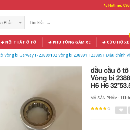
Hotline: 096
Sản Phẩm
NỘI THẤT Ô TÔ
PHỤ TÙNG GẦM XE
CỨU HỘ XE
tô Vòng bi Garway F-23889102 Vòng bi 238891 F238891 Điều chỉnh vò
dầu cầu ô tô
Vòng bi 2388
H6 H6 32*53.
TD-
MÃ SẢN PHẨM: