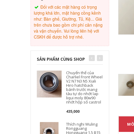
Đối với các mặt hàng có trọng
lượng khá lớn, mặt hàng cồng kềnh
như: Bàn ghế, Giường, Tủ, Kệ... Giá
trên chưa bao gồm chi phí cân nặng
và vận chuyển. Vui lòng liên hệ với
CSKH để được hỗ trợ nhé.
SẢN PHẨM CÙNG SHOP
Chuyển thể của
Charliel Front Wheel
V2 N7 N3 N5 Xiali
Hiro hatchback
bánh trước mang
tàu tự do nhớt lap
liqui moly 80w90
nhớt hộp số castrol
435,000
MÔ
Thích nghi Wuling
Rongguang
Hongguang 1.5 B15