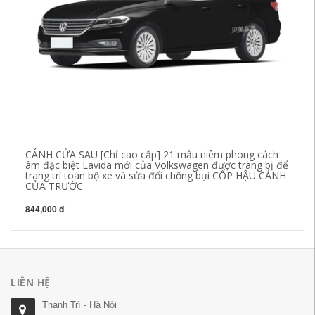
CÁNH CỬA SAU [Chỉ cao cấp] 21 mẫu niêm phong cách
GI
âm đặc biệt Lavida mới của Volkswagen được trang bị để
sử
trang trí toàn bộ xe và sửa đổi chống bụi CỐP HẬU CÁNH
cử
CỬA TRƯỚC
84
844,000 đ
LIÊN HỆ
Thanh Trì - Hà Nội