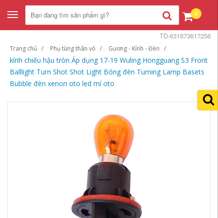
0
Toggle
navigation
TD-631673617256
Trang chủ
Phụ tùng thân vỏ
Gương - Kính - Đèn
kính chiếu hậu tròn Áp dụng 17-19 Wuling Hongguang S3 Front
Balllight Turn Shot Shot Light Bóng đèn Turning Lamp Basets
Bubble đèn xenon oto led mí oto