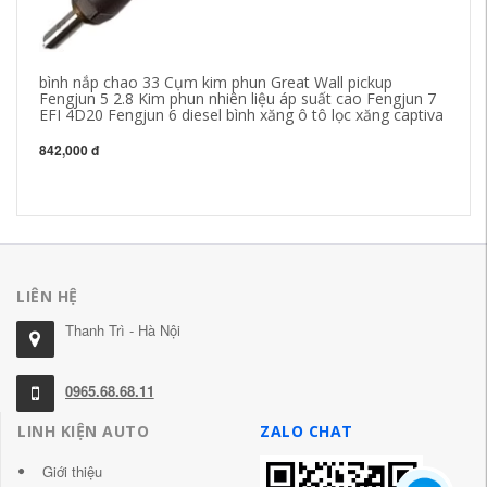
bình nắp chao 33 Cụm kim phun Great Wall pickup
cấ
Fengjun 5 2.8 Kim phun nhiên liệu áp suất cao Fengjun 7
số
EFI 4D20 Fengjun 6 diesel bình xăng ô tô lọc xăng captiva
xă
842,000 đ
1,
LIÊN HỆ
Thanh Trì - Hà Nội
0965.68.68.11
LINH KIỆN AUTO
ZALO CHAT
Giới thiệu