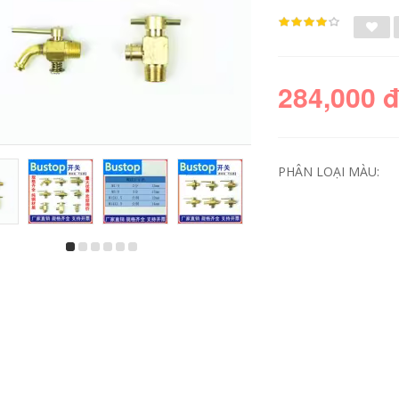
284,000 
PHÂN LOẠI MÀU:
Động cơ Dongfeng
Phụ kiện kích thủy
Thiên Tân 4H 140
lực nằm ngang 3 tấn
160 mã lực Máy
thanh thủy lực con
bơm không khí
dấu dầu lò xo lõi
Cummins ISDE nắp
bơm pít tông pít
trên bộ sửa chữa
tông nằm ngang
vòng piston xilanh
đầu bơm dầu phích
thủy lực 100 bánh
cắm dầu xi lanh kep
à ô tô tốt
cấu tạo xi lanh thủy
lực
1,880,000
214,000