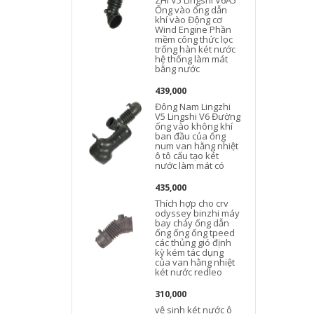
ZHi V5 Lingshi V6A5
Ống vào ống dẫn
khí vào Động cơ
Wind Engine Phần
mềm công thức lọc
trống hàn két nước
hệ thống làm mát
bằng nước
439,000
Đông Nam Lingzhi
V5 Lingshi V6 Đường
ống vào không khí
ban đầu của ống
num van hằng nhiệt
ô tô cấu tạo két
nước làm mát có
435,000
Thích hợp cho crv
odyssey binzhi máy
bay chảy ống dẫn
ống ống ống tpeed
các thủng gió định
kỳ kém tác dụng
của van hằng nhiệt
két nước redleo
310,000
vệ sinh két nước ô