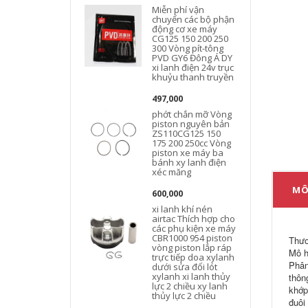
Miễn phí vận
chuyển các bộ phận
động cơ xe máy
CG125 150 200 250
300 Vòng pít-tông
PVD GY6 Đông Á DY
xi lanh điện 24v trục
khuỷu thanh truyền
497,000
phớt chắn mỡ Vòng
piston nguyên bản
ZS110CG125 150
175 200 250cc Vòng
piston xe máy ba
bánh xy lanh điện
xéc măng
MÔ
600,000
xi lanh khí nén
airtac Thích hợp cho
các phụ kiện xe máy
CBR1000 954 piston
Thươ
vòng piston lắp ráp
Mô h
trực tiếp doa xylanh
Phân
dưới sửa đổi lót
xylanh xi lanh thủy
thôn
lực 2 chiều xy lanh
khớp
thủy lực 2 chiều
đuôi