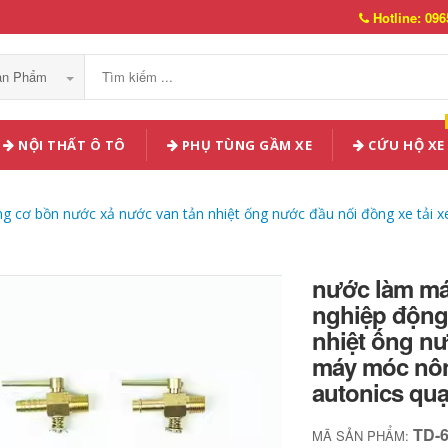
Hotline: 096
Sản Phẩm
NỘI THẤT Ô TÔ
PHỤ TÙNG GẦM XE
CỨU HỘ XE
 cơ bồn nước xả nước van tản nhiệt ống nước đầu nối đồng xe tải x
nước làm má
nghiệp động
nhiệt ống nư
máy móc nôn
autonics quạ
TD-
MÃ SẢN PHẨM: