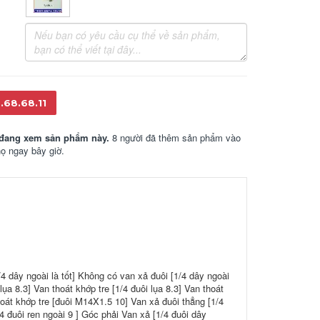
.68.68.11
đang xem sản phẩm này.
8 người đã thêm sản phẩm vào
họ ngay bây giờ.
 dây ngoài là tốt] Không có van xả đuôi [1/4 dây ngoài
ụa 8.3] Van thoát khớp tre [1/4 đuôi lụa 8.3] Van thoát
hoát khớp tre [đuôi M14X1.5 10] Van xả đuôi thẳng [1/4
4 đuôi ren ngoài 9 ] Góc phải Van xả [1/4 đuôi dây