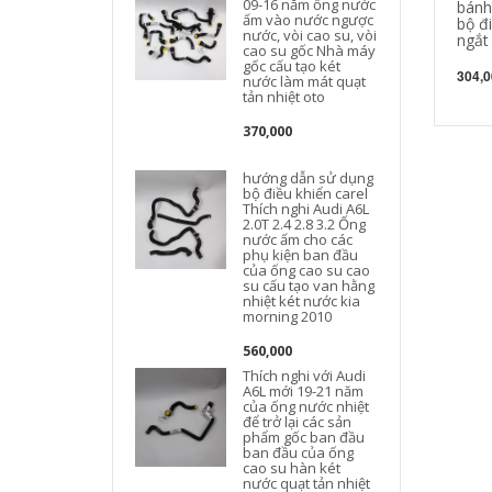
09-16 năm ống nước
bánh
ấm vào nước ngược
bộ đ
nước, vòi cao su, vòi
ngắt 
cao su gốc Nhà máy
F
gốc cấu tạo két
304,0
nước làm mát quạt
tản nhiệt oto
370,000
hướng dẫn sử dụng
bộ điều khiển carel
Thích nghi Audi A6L
2.0T 2.4 2.8 3.2 Ống
nước ấm cho các
phụ kiện ban đầu
của ống cao su cao
su cấu tạo van hằng
nhiệt két nước kia
morning 2010
g
560,000
Thích nghi với Audi
A6L mới 19-21 năm
của ống nước nhiệt
để trở lại các sản
phẩm gốc ban đầu
ban đầu của ống
A
cao su hàn két
nước quạt tản nhiệt