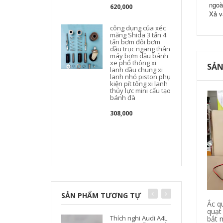
ngoà
620,000
Xả va
công dụng của xéc
măng Shida 3 tấn 4
tấn bơm đôi bơm
dầu trục ngang thân
máy bơm dầu bánh
xe phổ thông xi
SẢN
lanh dầu chung xi
lanh nhỏ piston phụ
kiện pít tông xi lanh
thủy lực mini cấu tạo
bánh đà
308,000
SẢN PHẨM TƯƠNG TỰ
Ắc q
quạt
Thích nghi Audi A4L
bắt 