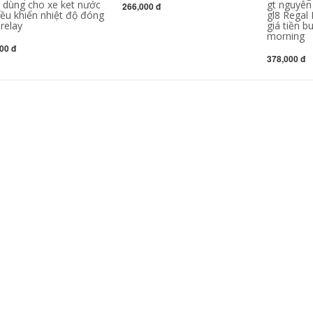
Honda Six -Seven
307 Snow Tielong
 dùng cho xe ket nước
gt nguyên
266,000 đ
Jiuye Thế hệ thứ tám
Shijia Ai Lishe
iều khiển nhiệt độ đóng
gl8 Regal
Civic Odyssey CRV
Fukang Senna C4
relay
giá tiền bu
it Fitness Avilun
Picasso 1.6 LOGO
morning
Direct van hằng
FLIP dây cao áp xe
00 đ
nhiệt điều khiển
kia morning dụng cụ
378,000 đ
nhiệt độ
tháo bugi ô tô
3,804,000
214,000
két nước kia
Santana mới Jetta
morning Áp dụng
New Langyou Polo
cho người hâm mộ
Polo Polo DF7RZ Oil
Honda Accord Fit
and Gas Oil các loại
Sidio Diredon, bộ
bugi ô tô bugi
máy điều hướng
denso iridium ô tô
giảm xóc trước và
sau cấu tạo két
270,000
nước làm mát quạt
bugi kia morning
iải nhiệt ô tô
Thích ứng với
Santana 2000
270,000
Superman 3000
Thích hợp cho
Jetta Chunpan 06
034567 Bentian
F8dcor Bosch đầu
Seventh Dynasties
nhỏ giá bugi xe ô tô
Accord Water Tanks
dây cao áp ô tô
Water Bể nước Air
ir Fan Electronic
209,000
Fan Elector Motor
EA211 Santana Jetta
Motor két nước lớn