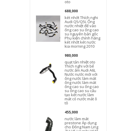
oto
688,000
két nhớt Thích nghi
Audi Q5/Q5L Ống
nước nhiệt để vào
ống cao su ống cao
su nguyên bản gốc
Phụ kiện chính hãng
két nhớt két nước
kia morning 2010
980,000
quạt tản nhiệt oto
Thích nghi với bể
nước ấm Audi A6L
Nước nước mới với
ống nước làm mát
ống nước làm mát
ống cao su ống cao
su ống cao su cấu
tạo két nước làm
mát có nước mát ô
tô
455,000
nước làm mát
prestone Áp dụng
cho Đông Nam Ling