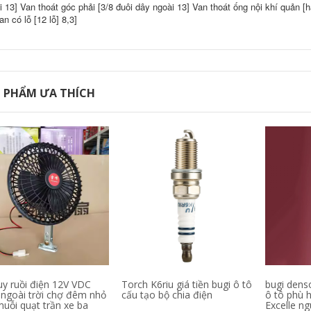
i 13] Van thoát góc phải [3/8 đuôi dây ngoài 13] Van thoát ống nội khí quản [h
dầu cổng sắt mặt nạ
phòng độc xéc
n có lỗ [12 lỗ] 8,3]
360,000
măng bánh răng
côn 90 độ
xi lanh thủy lực 100
210,000
Phụ kiện máy bơm
không dầu im lặng
với dầu gió trực tiếp
Máy nén khí nhỏ
đầu nén khí piston
 PHẨM ƯA THÍCH
máy bơm không
Libama Đầu xi lanh
dầu loại máy piston
đầu xi lanh Nắp bên
phụ kiện dòng trực
đầu xi lanh xylanh
tiếp bằng đồng
airtac truc khuyu
nguyên chất van
dong co oto
một chiều van một
chiều ba chiều
412,000
truyền động bánh
răng hình ảnh trục
khuỷu
274,000
uy ruồi điện 12V VDC
Torch K6riu giá tiền bugi ô tô
bugi denso
 ngoài trời chợ đêm nhỏ
cấu tạo bộ chia điện
ô tô phù h
Thích hợp cho
Peugeot 206 207
muỗi quạt trần xe ba
Excelle n