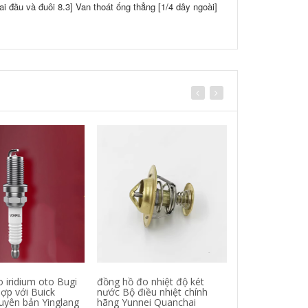
ai đầu và đuôi 8.3] Van thoát ống thẳng [1/4 dây ngoài]
 iridium oto Bugi
đồng hồ đo nhiệt độ két
Xe nông nghiệp
ợp với Buick
nước Bộ điều nhiệt chính
nâng lớn két nư
guyên bản Yinglang
hãng Yunnei Quanchai
bảy ký tự góc 