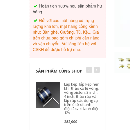
Hoàn tiền 100% nếu sản phẩm hư
hỏng
Đối với các mặt hàng có trọng
lượng khá lớn, mặt hàng cồng kềnh
như: Bàn ghế, Giường, Tủ, Kệ... Giá
trên chưa bao gồm chi phí cân nặng
và vận chuyển. Vui lòng liên hệ với
CSKH để được hỗ trợ nhé.
SẢN PHẨM CÙNG SHOP
Lắp kẹp, lắp kẹp nén
khí, tháo cờ lê vòng,
vòng piston, 3 inch,
4 inch, tháo ráp và
lắp ráp các dụng cụ
trên ô tô xi lanh
điện 24v xi lanh điện
12v
đ
282,000