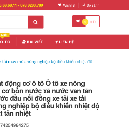
5.68.68.11 - 078.8283.789
Wishlist
So sánh
0
0
Đ
MỚI
 Ô TÔ
BÀI VIẾT
LIÊN HỆ
e tải máy móc nông nghiệp bộ điều khiển nhiệt độ
t động cơ ô tô Ô tô xe nông
 cơ bồn nước xả nước van tản
ớc đầu nối đồng xe tải xe tải
g nghiệp bộ điều khiển nhiệt độ
t tản nhiệt
674254964275