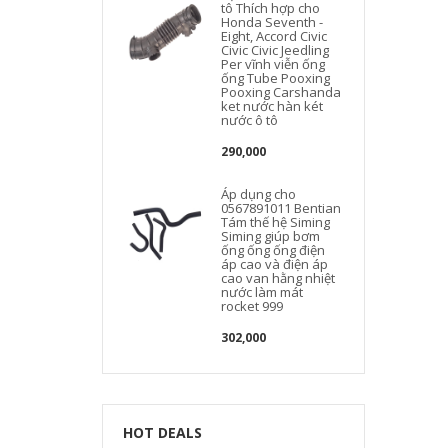
tô Thích hợp cho
Honda Seventh -
Eight, Accord Civic
Civic Civic Jeedling
Per vĩnh viễn ống
ống Tube Pooxing
Pooxing Carshanda
ket nước hàn két
nước ô tô
290,000
Áp dụng cho
0567891011 Bentian
Tám thế hệ Siming
Siming giúp bơm
ống ống ống điện
áp cao và điện áp
cao van hằng nhiệt
nước làm mát
rocket 999
302,000
HOT DEALS