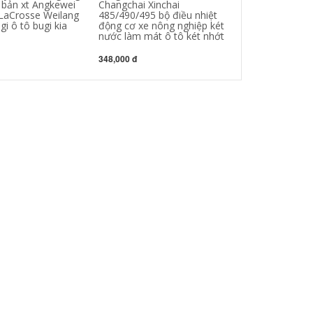
 bản xt Angkewei
Changchai Xinchai
ống nước 458.
 LaCrosse Weilang
485/490/495 bộ điều nhiệt
trên và dưới cổ
gi ô tô bugi kia
động cơ xe nông nghiệp két
khuỷu xi lanh t
nước làm mát ô tô két nhớt
435,000 đ
348,000 đ