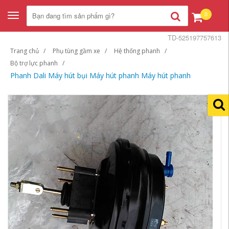
0
Toggle
navigation
TD-525197757613
Trang chủ
Phụ tùng gầm xe
Hệ thống phanh
Bộ trợ lực phanh
Phanh Dali Máy hút bụi Máy hút phanh Máy hút phanh