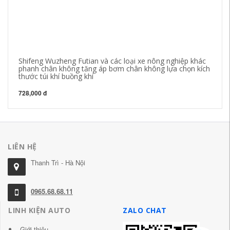
Shifeng Wuzheng Futian và các loại xe nông nghiệp khác
Th
phanh chân không tăng áp bơm chân không lựa chọn kích
B
thước túi khí buồng khí
1,
728,000 đ
LIÊN HỆ
Thanh Trì - Hà Nội
0965.68.68.11
LINH KIỆN AUTO
ZALO CHAT
Giới thiệu