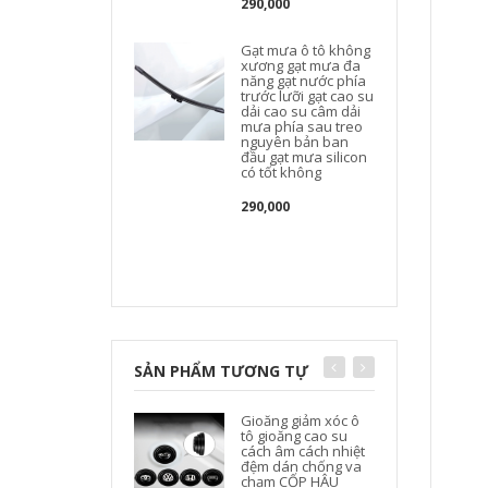
290,000
Gạt mưa ô tô không
xương gạt mưa đa
năng gạt nước phía
trước lưỡi gạt cao su
dải cao su câm dải
mưa phía sau treo
nguyên bản ban
đầu gạt mưa silicon
có tốt không
290,000
SẢN PHẨM TƯƠNG TỰ
Gioăng giảm xóc ô
tô gioăng cao su
cách âm cách nhiệt
đệm dán chống va
chạm CỐP HẬU