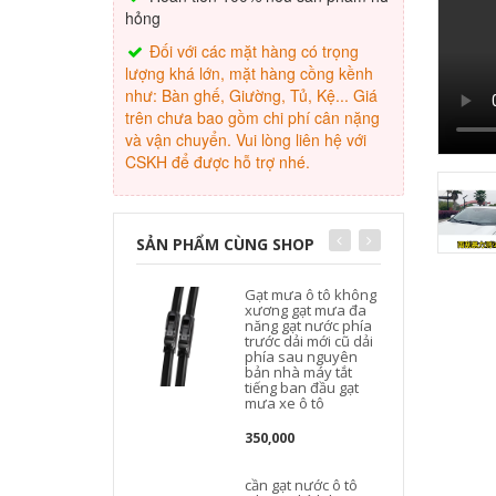
hỏng
Đối với các mặt hàng có trọng
lượng khá lớn, mặt hàng cồng kềnh
như: Bàn ghế, Giường, Tủ, Kệ... Giá
trên chưa bao gồm chi phí cân nặng
và vận chuyển. Vui lòng liên hệ với
CSKH để được hỗ trợ nhé.
SẢN PHẨM CÙNG SHOP
Gạt mưa ô tô không
xương gạt mưa đa
năng gạt nước phía
trước dải mới cũ dải
phía sau nguyên
bản nhà máy tắt
tiếng ban đầu gạt
mưa xe ô tô
350,000
cần gạt nước ô tô