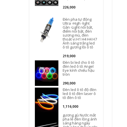
226,000
Đèn pha tự động
Ultra -High -light
Gần -Light nổi bật,
điểm nổi bật, đèn
sương mù, đèn
thoát vị H1 H4 H4 H7
Ánh sáng trắng led
S
ô tô gương lồi ô tô
219,000
Đèn bi led cho ô tô
đèn led ô tô Angel
Eye kính chiếu hậu
tròn
290,000
Đèn led ô tô độ đèn
led ô tô đèn laser ô
tô đèn ô tô
1,116,000
gương gù Nước mắt
pha lê đèn lồng ánh
sáng hàng ngày