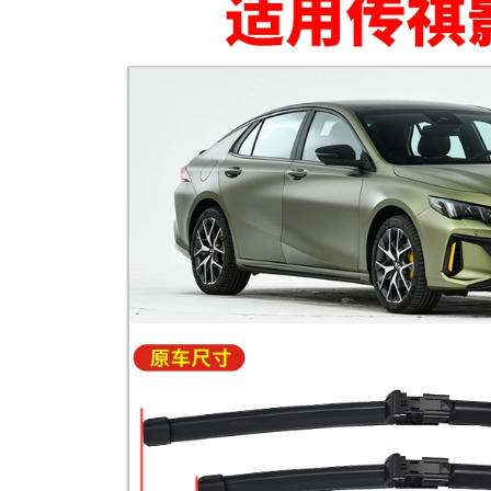
chống bụi cộng với
mới và cũ của
sửa đổi CÁP NÂNG
Volkswagen trang
KÍNH CỬA NÓC
bị full xe trang trí
TAY MỞ CỬA
342,000
844,000
CÁNH CỬA SAU BYD
F3 Bài hát G3 Tang
[Cao cấp] Jeep JEEP
L3 Qin S6 Yuan E5S7
Grand Cherokee
peed ​​Rui Đặc biệt
2020 dải niêm
Xe niêm phong
phong cách âm đặc
thanh cửa Bar TAY
biệt toàn bộ trang trí
MỞ CỬA Ổ KHÓA
xe sửa đổi chống
NGẬM CÁNH CỬA
bụi COMPA NÂNG
KÍNH CỬA NÓC
342,000
1,004,000
BAIC SHENBAO
D20D50D60D70X25X35X55X65
[Chỉ cao cấp] 22 dải
SEAL AUTERAL SEAL
dán cách âm đặc
SEAL CÁP NÂNG
biệt của BMW X1
KÍNH CỬA NÓC
được thêm vào
trang trí toàn bộ xe
và sửa đổi phụ kiện
342,000
chống bụi MÔ TƠ
Baojun
NÂNG KÍNH CÁNH
510/530/560/730/310W/360/RS5
CỬA SAU
Cửa chuyên dụng
Cửa hàng Niềm vui
1,004,000
MÔ TƠ NÂNG KÍNH
MÔ TƠ NÂNG KÍNH
[Chỉ cao cấp] Dải