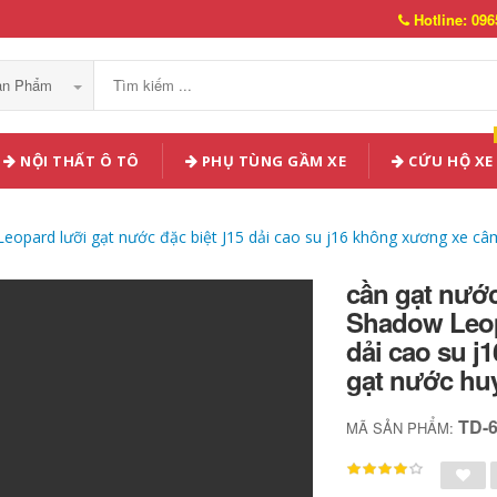
Hotline: 096
Sản Phẩm
NỘI THẤT Ô TÔ
PHỤ TÙNG GẦM XE
CỨU HỘ XE
eopard lưỡi gạt nước đặc biệt J15 dải cao su j16 không xương xe câ
cần gạt nướ
Shadow Leopa
dải cao su 
gạt nước huy
TD-
MÃ SẢN PHẨM: