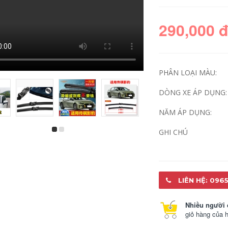
290,000 
PHÂN LOẠI MÀU:
DÒNG XE ÁP DỤNG:
NĂM ÁP DỤNG:
GHI CHÚ
Thích hợp cho khăn
các loại gạt mưa
lau không xương
bosch Thích hợp
Changan Star 2 Uno
cho Great Wall
Yuexiang V3V5 CS35
Haval H5H3 gạt
dải gạt mưa không
nước mưa phía sau
xương tấm nguyên
không xương 16
bản ban đầu gạt
kiểu 15 năm 13 dải
LIÊN HỆ: 0965
mưa ô tô kia
gạt nước nguyên
morning
bản ban đầu gạt
mưa ô tô bị mờ bên
Nhiều người 
ngoài
290,000
giỏ hàng của 
290,000