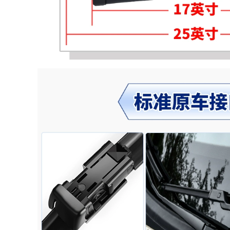
dán cách âm đặc
biệt Ideal L9 được
342,000
thêm vào trang trí
CÁP NÂNG KÍNH
toàn bộ xe và sửa
Chevrolet Sailing
đổi phụ kiện chống
Cruz Kwwotz Cool
bụi CỬA NÓC CỬA
Baochu Cool Cool
NÓC
Cool Droc Ổ KHÓA
NGẬM CÁNH CỬA
844,000
TAY MỞ CỬA
[Cao cấp] Infiniti
Q70L sửa đổi dải
342,000
niêm phong ô tô đặc
TÁP BI CÁNH CỬA
biệt dải cửa cách âm
Gioăng cao su nẹp
dải chống bụi trang
cửa ô tô chống ồn
trí GIOĂNG CÁNH
chống bụi CÁNH
CỬA Ổ KHÓA NGẬM
CỬA TRƯỚC
CÁNH CỬA
632,000
1,004,000
CÁNH CỬA TRƯỚC
CỐP HẬU [Cao cấp]
[Cao cấp] Qichen
Mitsubishi Pajero
D60 sửa đổi dải
V73 / V93 / V97 sửa
niêm phong ô tô đặc
đổi dải dán cách âm
biệt dải cách âm
xe chuyên dụng
trang trí toàn bộ xe
trang trí full xe CỐP
phụ kiện chống bụi
HẬU MÔ TƠ NÂNG
CÁNH CỬA TRƯỚC Ổ
KÍNH
KHÓA NGẬM CÁNH
CỬA
844,000