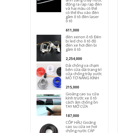
ánh sáng chảy nước
động ra rap rap đèn
và hai màu có thể
có thể thu vào đèn
gầm ô tô đèn laser
ô tô
611,000
đèn xenon ô tô Đèn
bi led cho ô tô độ
đèn xe hơi đèn bi
gầm ô tô
2,254,000
Dải chống va chạm
bên cửa dải trang trí
cửa chống trầy xước
MÔ TƠ NÂNG KÍNH
215,000
Gioăng cao su cửa
kính trước xe ô tô
cách âm chống ồn
TAY MỞ CỬA
187,000
CỐP HẬU Gioăng
cao su cửa xe hơi
chống nước CÁP