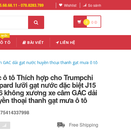
5.68.68.11 - 078.8283.789
Wishlist
So sánh
0
0
Đ
MỚI
 Ô TÔ
BÀI VIẾT
LIÊN HỆ
m GAC dải gạt nước huyền thoại thanh gạt mưa ô tô
c ô tô Thích hợp cho Trumpchi
rd lưỡi gạt nước đặc biệt J15
j16 không xương xe câm GAC dải
ền thoại thanh gạt mưa ô tô
675414337998
Free Shipping