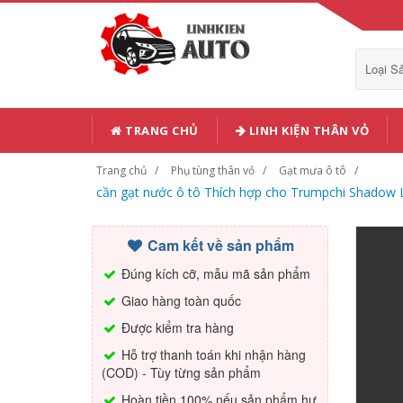
Loại 
TRANG CHỦ
LINH KIỆN THÂN VỎ
Trang chủ
Phụ tùng thân vỏ
Gạt mưa ô tô
cần gạt nước ô tô Thích hợp cho Trumpchi Shadow L
Cam kết về sản phẩm
Đúng kích cỡ, mẫu mã sản phẩm
Giao hàng toàn quốc
Được kiểm tra hàng
Hỗ trợ thanh toán khi nhận hàng
(COD) - Tùy từng sản phẩm
Hoàn tiền 100% nếu sản phẩm hư