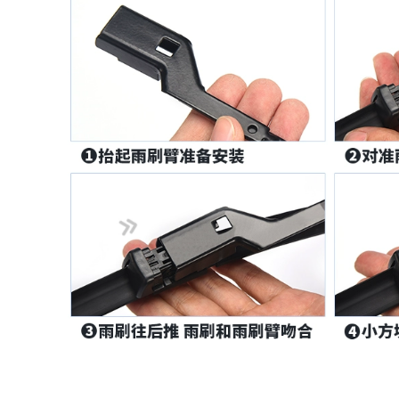
844,000
2020 Honda CRV
mới sửa đổi dải
niêm phong xe đặc
biệt dải cách âm dải
trang trí toàn bộ xe
chống bụi CỬA NÓC
CÁNH CỬA SAU
844,000