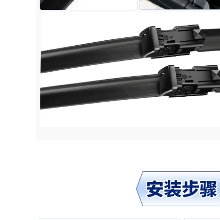
CỐP HẬU [Chỉ cao
844,000
cấp] Weilai EC6 sửa
[Only high-end]
đổi cách nhiệt xe
Extreme krypton
hơi đặc biệt dải niêm
001 sửa đổi dải cách
phong, trang trí cửa
âm cách nhiệt xe
lắp đặt chống bụi
hơi đặc biệt chống
CỐP HẬU TAY MỞ
ụi trang trí toàn bộ
CỬA
xe MÔ TƠ NÂNG
KÍNH TAY MỞ CỬA
1,004,000
Phù hợp với Toyota
1,004,000
Speedmaster
[Cao cấp] Lớp đệm
4runner sửa đổi
cách âm đặc biệt
niêm phong cửa xe
Volkswagen New
lắp đặt dải cách âm
Santana 2021 với
dải bụi trang trí CỐP
trang trí toàn bộ xe
HẬU MÔ TƠ NÂNG
và sửa đổi chống
KÍNH
bụi CÁP NÂNG KÍNH
1,004,000
844,000
CỐP HẬU [Chỉ cao
cấp] 20 miếng dán
cách âm đặc biệt
TÁP BI CÁNH CỬA
của Hyundai
[High -end] Thích
Xinshengda được
ứng với Toyota
trang bị để trang trí
Alphard ELFA Sửa
toàn bộ xe và sửa
đổi đặc biệt TÁP BI
đổi chống bụi
CÁNH CỬA CỐP HẬU
COMPA NÂNG KÍNH
GIOĂNG CÁNH CỬA
1,284,000