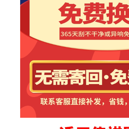
nước phía sau
Chuyên dụng cho
không xương dải
gạt mưa sau ô tô
Harvard H4 gạt
Fox Tiguan Yinglang
nước ô tô
Tiida Tucson Zhirun
H2 Qashqai H6 Gạt
mưa kính sau gạt
290,000
mua ô tô
Haval H6 coupe gạt
286,000
nước 15-16 năm 17-
18 dải mới không
xương xe phía sau
lưỡi gạt nước
nguyên bản ban
đầu gạt mưa loại
nào tốt
290,000
MÔ TƠ NÂNG KÍNH
Ổ KHÓA NGẬM
Volkswagen
CÁNH CỬA [Cao cấp]
Santana/Pusan/2000/3000/Zhijun
Dán cửa cách âm xe
toàn bộ cửa hàng
hơi đặc biệt
rào và con dấu
Magotan cải tiến