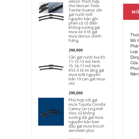
silicon Thích hợp
cho Nissan Tiida
Tianlai Xuanyi cần
MÔ
gạt nước mới
nguyên bản gốc
phim cũ cổ điển
không xương gạt
mưa xe ô tô gạt
Thươ
mưa denso chính
Mô h
hãng
Phân
290,000
Loại
Dòng
Cần gạt nước Kia K5
11-12-13 mô hình
Cửa 
15-16-17 mô hình
Phươ
K5S ô tô im lặng gạt
Năm 
mưa lưỡi nguyên
bản 19 can gat mua
oto
290,000
Phù hợp với gạt
mưa Toyota Corolla
Camry Lei Ling mới
Vios cũ không
xương dải gạt mưa
nguyên bản ban
đầu gạt mưa bosch
aerotwin plus