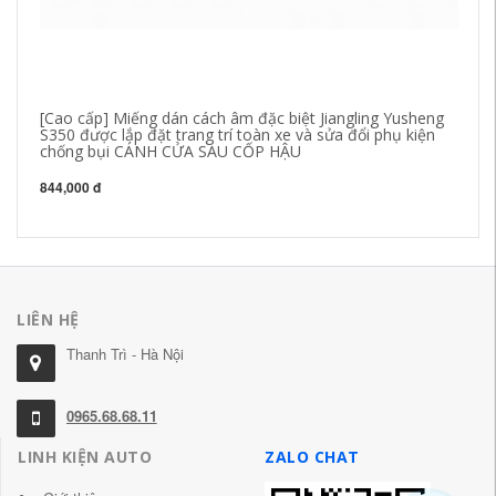
[Cao cấp] Miếng dán cách âm đặc biệt Jiangling Yusheng
CỬ
S350 được lắp đặt trang trí toàn xe và sửa đổi phụ kiện
Ho
chống bụi CÁNH CỬA SAU CỐP HẬU
đổ
844,000 đ
84
LIÊN HỆ
Thanh Trì - Hà Nội
0965.68.68.11
LINH KIỆN AUTO
ZALO CHAT