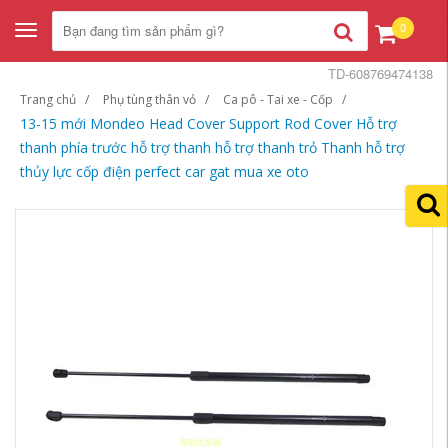
0
Toggle
navigation
TD-608769474138
Trang chủ
Phụ tùng thân vỏ
Ca pô - Tai xe - Cốp
13-15 mới Mondeo Head Cover Support Rod Cover Hỗ trợ
thanh phía trước hỗ trợ thanh hỗ trợ thanh trỏ Thanh hỗ trợ
thủy lực cốp điện perfect car gat mua xe oto