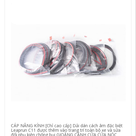
CÁP NÂNG KÍNH [Chỉ cao cấp] Dải dán cách âm đặc biệt
CỐ
Leaprun C11 được thêm vào trang trí toàn bộ xe và sửa
sử
đổi phụ kiện chống bụi GIOĂNG CÁNH CỬA CỬA NÓC
to