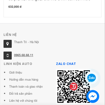
G
632,000 đ
84
LIÊN HỆ
Thanh Trì - Hà Nội
0965.68.68.11
LINH KIỆN AUTO
ZALO CHAT
Giới thiệu
Hướng dẫn mua hàng
Thanh toán và giao nhận
Đổi trả sản phẩm
Liên hệ với chúng tôi