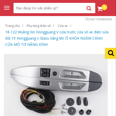
0
Toggle
navigation
TD-641700984643
Trang chủ
Phụ tùng thân vỏ
Cửa xe
18-122 Wuling Xin Hongguang V cửa trước cửa sổ xe điện sửa
đổi 19 Hongguang v Glass nâng lên Ổ KHÓA NGẬM CÁNH
CỬA MÔ TƠ NÂNG KÍNH