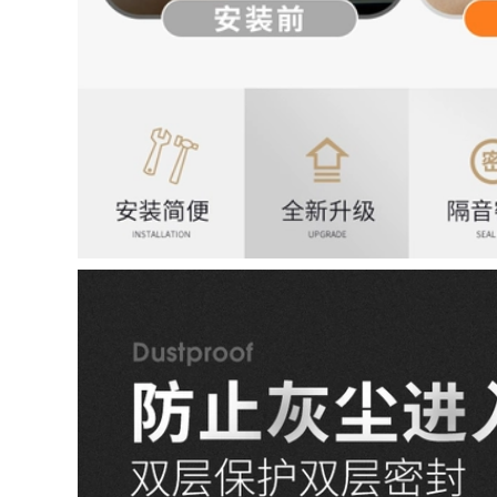
âm cách nhiệt xe
lắp đặt chống bụi
hơi đặc biệt chống
CỐP HẬU TAY MỞ
ụi trang trí toàn bộ
CỬA
xe MÔ TƠ NÂNG
KÍNH TAY MỞ CỬA
1,004,000
Phù hợp với Toyota
1,004,000
Speedmaster
[Cao cấp] Lớp đệm
4runner sửa đổi
cách âm đặc biệt
niêm phong cửa xe
Volkswagen New
lắp đặt dải cách âm
Santana 2021 với
dải bụi trang trí CỐP
trang trí toàn bộ xe
HẬU MÔ TƠ NÂNG
và sửa đổi chống
KÍNH
bụi CÁP NÂNG KÍNH
1,004,000
844,000
CỐP HẬU [Chỉ cao
cấp] 20 miếng dán
cách âm đặc biệt
TÁP BI CÁNH CỬA
của Hyundai
[High -end] Thích
Xinshengda được
ứng với Toyota
trang bị để trang trí
Alphard ELFA Sửa
toàn bộ xe và sửa
đổi đặc biệt TÁP BI
đổi chống bụi
CÁNH CỬA CỐP HẬU
COMPA NÂNG KÍNH
GIOĂNG CÁNH CỬA
1,284,000
844,000
2020 Honda CRV