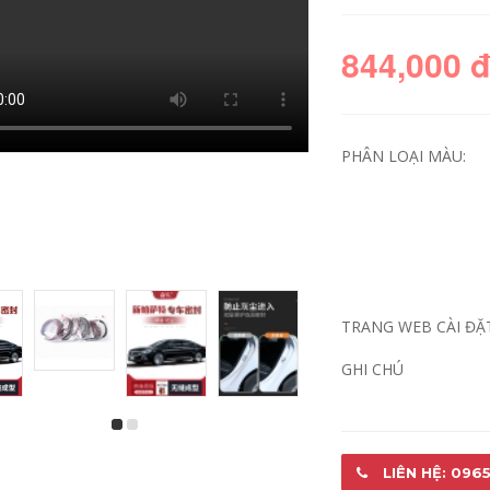
844,000 
PHÂN LOẠI MÀU:
Ổ KHÓA NGẬM
CỐP HẬU [Cao cấp]
CÁNH CỬA [Cao cấp]
Mitsubishi Pajero
Dán cửa cách âm xe
V73 / V93 / V97 sửa
TRANG WEB CÀI ĐẶ
ơi đặc biệt
đổi dải dán cách âm
Magotan cải tiến
xe chuyên dụng
mới và cũ của
trang trí full xe CỐP
GHI CHÚ
Volkswagen trang
HẬU MÔ TƠ NÂNG
ị full xe trang trí
KÍNH
TAY MỞ CỬA
844,000
844,000
LIÊN HỆ: 0965
CỐP HẬU [Chỉ cao