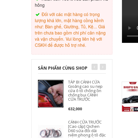
hỏng
Đối với các mặt hàng có trọng
lượng khá lớn, mặt hàng cồng kềnh
như: Bàn ghế, Giường, Tủ, Kệ... Giá
trên chưa bao gồm chi phí cân nặng
và vận chuyển. Vui lòng liên hệ với
CSKH để được hỗ trợ nhé.
SẢN PHẨM CÙNG SHOP
TÁP BI CÁNH CỬA
Gioăng cao su nẹp
cửa ô tô chống ồn
chống bụi CÁNH
h
CỬA TRƯỚC
632,000
b
CÁNH CỬA TRƯỚC
[Cao cấp] Qichen
D60 sửa đổi dải
niêm phong ô tô đặc