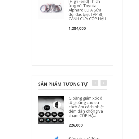
[High -end] Thích
ứng với Toyota
Alphard ELFA Sửa
đổi đặc biệt TÁP BI
[
CÁNH CỬA CỐP HẬU
1,284,000
SẢN PHẨM TƯƠNG TỰ
Gioăng giảm xóc ô
tô gioăng cao su
cách âm cách nhiệt
đệm dán chống va
chạm CỐP HẬU
226,000
Đèn pha tự động