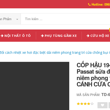
Hotline: 096
Sản Phẩm
NỘI THẤT Ô TÔ
PHỤ TÙNG GẦM XE
CỨU HỘ XE
đổi cách nhiệt xe hơi đặc biệt dải niêm phong trang trí cửa chố
CỐP HẬU 19-
Passat sửa đổ
niêm phong 
CÁNH CỬA 
TD-
MÃ SẢN PHẨM: