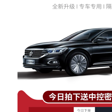
844,000
844,000
Cao cấp] Infiniti
2020 Honda CRV
Q70L sửa đổi dải
mới sửa đổi dải
niêm phong ô tô đặc
niêm phong xe đặc
biệt dải cửa cách âm
biệt dải cách âm dải
dải chống bụi trang
trang trí toàn bộ xe
trí GIOĂNG CÁNH
chống bụi CỬA NÓC
CỬA Ổ KHÓA NGẬM
CÁNH CỬA SAU
CÁNH CỬA
844,000
1,004,000
MÔ TƠ NÂNG KÍNH
Ổ KHÓA NGẬM
Volkswagen
CÁNH CỬA [Cao cấp]
Santana/Pusan/2000/3000/Zhijun
Dán cửa cách âm xe
toàn bộ cửa hàng
hơi đặc biệt
rào và con dấu
Magotan cải tiến
chống bụi cộng với
mới và cũ của
sửa đổi CÁP NÂNG
Volkswagen trang
KÍNH CỬA NÓC
bị full xe trang trí
TAY MỞ CỬA
342,000