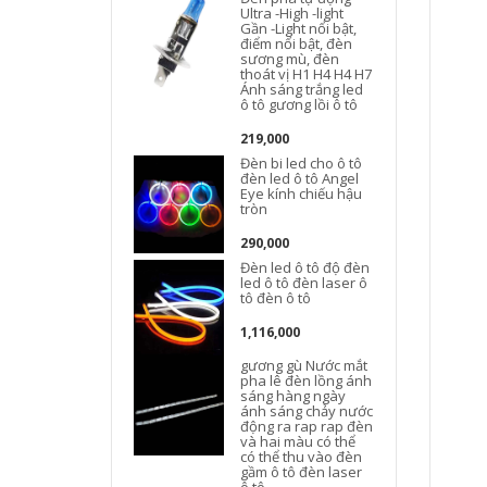
Ultra -High -light
Gần -Light nổi bật,
điểm nổi bật, đèn
sương mù, đèn
thoát vị H1 H4 H4 H7
Ánh sáng trắng led
S
ô tô gương lồi ô tô
219,000
Đèn bi led cho ô tô
đèn led ô tô Angel
Eye kính chiếu hậu
tròn
290,000
Đèn led ô tô độ đèn
led ô tô đèn laser ô
tô đèn ô tô
1,116,000
gương gù Nước mắt
pha lê đèn lồng ánh
sáng hàng ngày
ánh sáng chảy nước
động ra rap rap đèn
và hai màu có thể
có thể thu vào đèn
gầm ô tô đèn laser