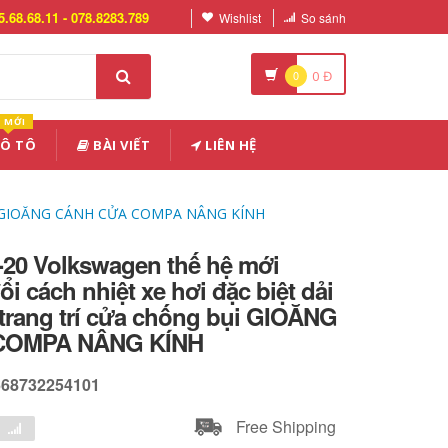
5.68.68.11 - 078.8283.789
Wishlist
So sánh
0
0
Đ
MỚI
 Ô TÔ
BÀI VIẾT
LIÊN HỆ
ng bụi GIOĂNG CÁNH CỬA COMPA NÂNG KÍNH
20 Volkswagen thế hệ mới
i cách nhiệt xe hơi đặc biệt dải
trang trí cửa chống bụi GIOĂNG
COMPA NÂNG KÍNH
668732254101
Free Shipping