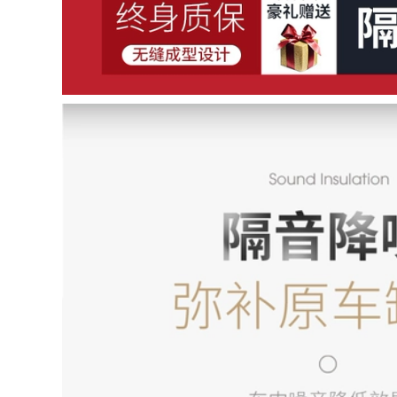
844,000
CÁNH CỬA SAU BYD
F3 Bài hát G3 Tang
[Cao cấp] Jeep JEEP
L3 Qin S6 Yuan E5S7
Grand Cherokee
peed ​​Rui Đặc biệt
2020 dải niêm
Xe niêm phong
phong cách âm đặc
thanh cửa Bar TAY
biệt toàn bộ trang trí
MỞ CỬA Ổ KHÓA
xe sửa đổi chống
NGẬM CÁNH CỬA
bụi COMPA NÂNG
KÍNH CỬA NÓC
342,000
1,004,000
BAIC SHENBAO
D20D50D60D70X25X35X55X65
[Chỉ cao cấp] 22 dải
SEAL AUTERAL SEAL
dán cách âm đặc
SEAL CÁP NÂNG
biệt của BMW X1
KÍNH CỬA NÓC
được thêm vào
trang trí toàn bộ xe
và sửa đổi phụ kiện
342,000
chống bụi MÔ TƠ
Baojun
NÂNG KÍNH CÁNH
510/530/560/730/310W/360/RS5
CỬA SAU
Cửa chuyên dụng
Cửa hàng Niềm vui
1,004,000
MÔ TƠ NÂNG KÍNH
MÔ TƠ NÂNG KÍNH
[Chỉ cao cấp] Dải
dán cách âm đặc
biệt Ideal L9 được
342,000
thêm vào trang trí
CÁP NÂNG KÍNH
toàn bộ xe và sửa
Chevrolet Sailing
đổi phụ kiện chống