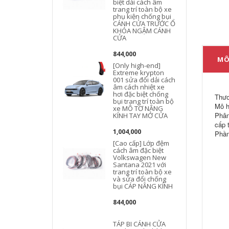
biệt dải cách âm
trang trí toàn bộ xe
phụ kiện chống bụi
CÁNH CỬA TRƯỚC Ổ
KHÓA NGẬM CÁNH
b
CỬA
844,000
MÔ
[Only high-end]
Extreme krypton
001 sửa đổi dải cách
âm cách nhiệt xe
hơi đặc biệt chống
Thươ
bụi trang trí toàn bộ
Mô h
xe MÔ TƠ NÂNG
Phân
KÍNH TAY MỞ CỬA
cấp 
1,004,000
Phần
[Cao cấp] Lớp đệm
cách âm đặc biệt
Volkswagen New
Santana 2021 với
trang trí toàn bộ xe
và sửa đổi chống
bụi CÁP NÂNG KÍNH
844,000
TÁP BI CÁNH CỬA