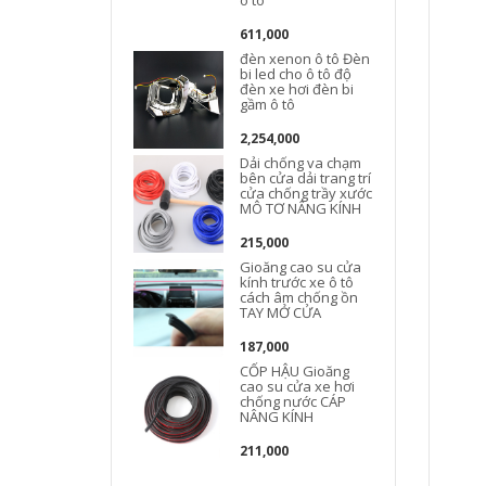
ô tô
611,000
đèn xenon ô tô Đèn
bi led cho ô tô độ
đèn xe hơi đèn bi
gầm ô tô
2,254,000
Dải chống va chạm
bên cửa dải trang trí
cửa chống trầy xước
MÔ TƠ NÂNG KÍNH
215,000
Gioăng cao su cửa
kính trước xe ô tô
cách âm chống ồn
TAY MỞ CỬA
187,000
CỐP HẬU Gioăng
cao su cửa xe hơi
chống nước CÁP
NÂNG KÍNH
211,000