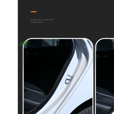
mới sửa đổi dải
niêm phong xe đặc
biệt dải cách âm dải
trang trí toàn bộ xe
chống bụi CỬA NÓC
CÁNH CỬA SAU
844,000