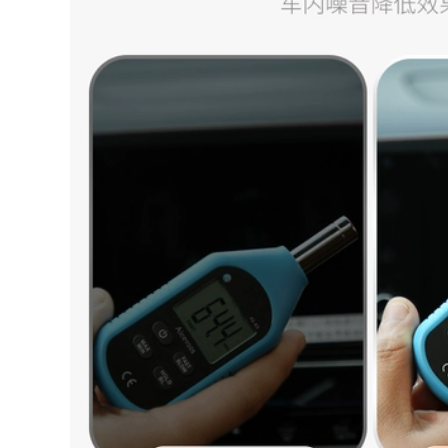
Cruz Kwwotz Cool
bụi CỬA NÓC CỬA
Baochu Cool Cool
NÓC
Cool Droc Ổ KHÓA
NGẬM CÁNH CỬA
844,000
TAY MỞ CỬA
[Cao cấp] Infiniti
Q70L sửa đổi dải
342,000
niêm phong ô tô đặc
TÁP BI CÁNH CỬA
biệt dải cửa cách âm
Gioăng cao su nẹp
dải chống bụi trang
cửa ô tô chống ồn
trí GIOĂNG CÁNH
chống bụi CÁNH
CỬA Ổ KHÓA NGẬM
CỬA TRƯỚC
CÁNH CỬA
632,000
1,004,000
CÁNH CỬA TRƯỚC
CỐP HẬU [Cao cấp]
[Cao cấp] Qichen
Mitsubishi Pajero
D60 sửa đổi dải
V73 / V93 / V97 sửa
niêm phong ô tô đặc
đổi dải dán cách âm
biệt dải cách âm
xe chuyên dụng
trang trí toàn bộ xe
trang trí full xe CỐP
phụ kiện chống bụi
HẬU MÔ TƠ NÂNG
CÁNH CỬA TRƯỚC Ổ
KÍNH
KHÓA NGẬM CÁNH
CỬA
844,000
CỐP HẬU [Chỉ cao
844,000
cấp] Weilai EC6 sửa
[Only high-end]
đổi cách nhiệt xe
Extreme krypton
hơi đặc biệt dải niêm
001 sửa đổi dải cách
phong, trang trí cửa