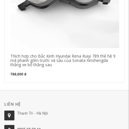
Thích hợp cho Bắc Kinh Hyundai Rena Ruiyi 789 thế hệ 9
Đĩ
má phanh gốm trước và sau của Sonata Xinshengda
đĩ
thắng xe bố thắng sau
th
788,000 đ
3,
LIÊN HỆ
Thanh Trì - Hà Nội