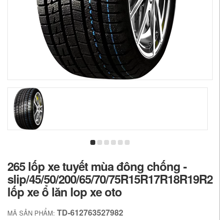
265 lốp xe tuyết mùa đông chống -
slip/45/50/200/65/70/75R15R17R18R19R2
lốp xe ổ lăn lop xe oto
TD-612763527982
MÃ SẢN PHẨM: