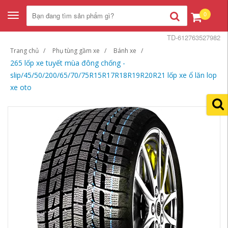
0
Toggle
navigation
TD-612763527982
Trang chủ
Phụ tùng gầm xe
Bánh xe
265 lốp xe tuyết mùa đông chống -
slip/45/50/200/65/70/75R15R17R18R19R20R21 lốp xe ổ lăn lop
xe oto