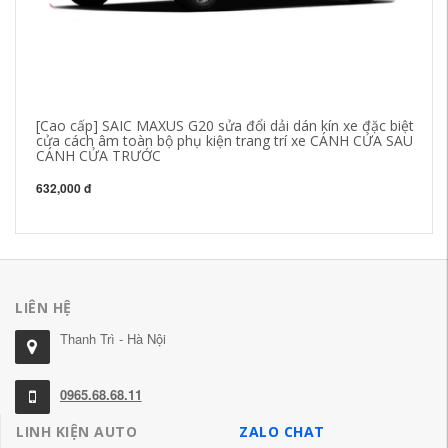
[Cao cấp] SAIC MAXUS G20 sửa đổi dải dán kín xe đặc biệt
Ho
cửa cách âm toàn bộ phụ kiện trang trí xe CÁNH CỬA SAU
đặ
CÁNH CỬA TRƯỚC
x
632,000 đ
84
LIÊN HỆ
Thanh Trì - Hà Nội
0965.68.68.11
LINH KIỆN AUTO
ZALO CHAT