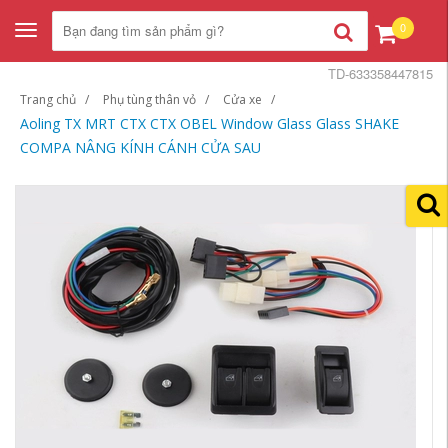
0
Toggle
navigation
TD-633358447815
Trang chủ
Phụ tùng thân vỏ
Cửa xe
Aoling TX MRT CTX CTX OBEL Window Glass Glass SHAKE
COMPA NÂNG KÍNH CÁNH CỬA SAU