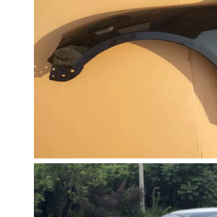
Phù hợp với Toyota
1,004,000
Speedmaster
[Cao cấp] Lớp đệm
4runner sửa đổi
cách âm đặc biệt
niêm phong cửa xe
Volkswagen New
lắp đặt dải cách âm
Santana 2021 với
dải bụi trang trí CỐP
trang trí toàn bộ xe
HẬU MÔ TƠ NÂNG
và sửa đổi chống
KÍNH
bụi CÁP NÂNG KÍNH
1,004,000
844,000
CỐP HẬU [Chỉ cao
cấp] 20 miếng dán
cách âm đặc biệt
TÁP BI CÁNH CỬA
của Hyundai
[High -end] Thích
Xinshengda được
ứng với Toyota
trang bị để trang trí
Alphard ELFA Sửa
toàn bộ xe và sửa
đổi đặc biệt TÁP BI
đổi chống bụi
CÁNH CỬA CỐP HẬU
COMPA NÂNG KÍNH
GIOĂNG CÁNH CỬA
1,284,000
844,000
2020 Honda CRV
mới sửa đổi dải
niêm phong xe đặc
biệt dải cách âm dải
trang trí toàn bộ xe
chống bụi CỬA NÓC