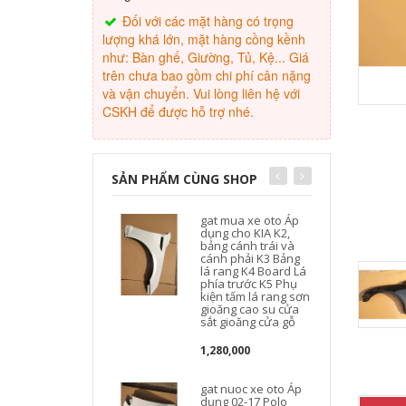
Đối với các mặt hàng có trọng
lượng khá lớn, mặt hàng cồng kềnh
như: Bàn ghế, Giường, Tủ, Kệ... Giá
trên chưa bao gồm chi phí cân nặng
và vận chuyển. Vui lòng liên hệ với
CSKH để được hỗ trợ nhé.
SẢN PHẨM CÙNG SHOP
gat mua xe oto Áp
dụng cho KIA K2,
bảng cánh trái và
cánh phải K3 Bảng
lá rang K4 Board Lá
phía trước K5 Phụ
kiện tấm lá rang sơn
gioăng cao su cửa
sắt gioăng cửa gỗ
1,280,000
gat nuoc xe oto Áp
dụng 02-17 Polo