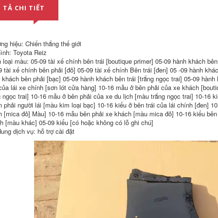
Tấm tấm tấm lên lên
gioăng cao su nẹp
 TẢ CHI TIẾT
bức tranh vẽ tấm
kính gạt nước ô tô
bảng Buông Baked
Paint gioăng cao su
809,000
chữ u cần gạt mưa ô
cần gạt nước ô tô Áp
tô
ng hiệu: Chiến thắng thế giới
dụng cho tấm Erad
cũ, bảng phía trước
ình: Toyota Reiz
652,000
và bên phải, bảng
 loại màu: 05-09 tài xế chính bên trái [boutique primer] 05-09 hành khách bên p
Áp dụng cho bảng lá
Elan cũ của bảng
9 tài xế chính bên phải [đỏ] 05-09 tài xế chính Bên trái [đen] 05 -09 hành khá
Mai Ruibao
Hyundai Erad cần
12/13/14, Chevrolet
gạt mưa oto cốp
 khách bên phải [bạc] 05-09 hành khách bên trái [trắng ngọc trai] 05-09 hành 
Mai Ruibao Pain
điện perfect car
của lái xe chính [sơn lót cửa hàng] 10-16 mẫu ở bên phải của xe khách [bouti
cốp điện perfect car
g ngọc trai] 10-16 mẫu ở bên phải của xe du lịch [màu trắng ngọc trai] 10-16 ki
gioăng cao su nẹp
829,000
n phải người lái [màu kim loại bạc] 10-16 kiểu ở bên trái của lái chính [đen] 
kính
Thích hợp cho
h [mica đỏ] Màu] 10-16 mẫu bên phải xe khách [màu mica đỏ] 10-16 kiểu bên t
Volkswagen Sagitar
453,000
h [màu khác] 05-09 kiểu [có hoặc không có lỗ ghi chú]
mới Sagitar Baked
ung dịch vụ: hỗ trợ cài đặt
gioăng cao su cửa
Paint Leaf Tấm phía
nhôm kính Thích
trước Tấm phía
hợp cho 13-17 bảng
trước Tấm tấm Kim
Lá Santana mới can
loại Phụ kiện kim
gat mua oto ron cao
loại gioang cao su
su cửa kính
chu u ca pô
1,456,000
434,000
gioang cao su chu u
độ cốp điện Áp
Thích hợp cho bảng
dụng cho bảng
màu sơn nướng
Sonata hiện đại cũ