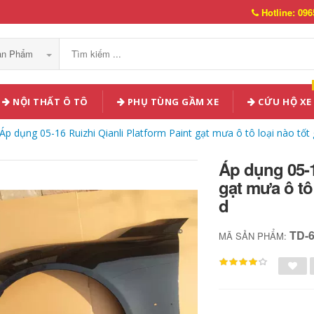
Hotline: 096
Sản Phẩm
NỘI THẤT Ô TÔ
PHỤ TÙNG GẦM XE
CỨU HỘ XE
Áp dụng 05-16 Ruizhi Qianli Platform Paint gạt mưa ô tô loại nào tốt
Áp dụng 05-1
gạt mưa ô tô
d
TD-
MÃ SẢN PHẨM: