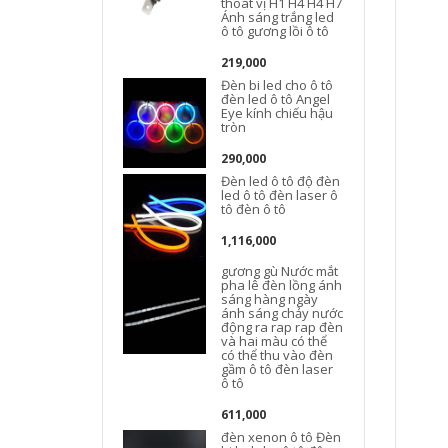
thoát vị H1 H4 H4 H7
Ánh sáng trắng led
S
ô tô gương lồi ô tô
219,000
Đèn bi led cho ô tô
đèn led ô tô Angel
Eye kính chiếu hậu
tròn
290,000
Đèn led ô tô độ đèn
led ô tô đèn laser ô
tô đèn ô tô
1,116,000
gương gù Nước mắt
pha lê đèn lồng ánh
sáng hàng ngày
ánh sáng chảy nước
động ra rap rap đèn
và hai màu có thể
có thể thu vào đèn
gầm ô tô đèn laser
ô tô
611,000
đèn xenon ô tô Đèn