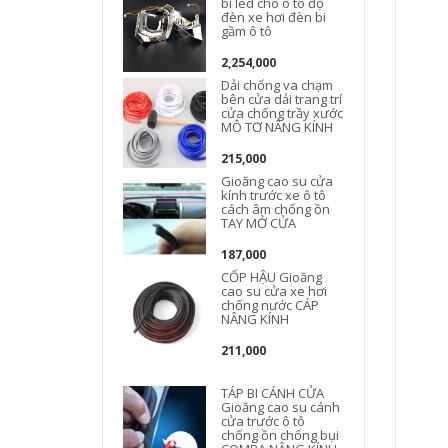
bi led cho ô tô độ
đèn xe hơi đèn bi
gầm ô tô
2,254,000
Dải chống va chạm
bên cửa dải trang trí
cửa chống trầy xước
MÔ TƠ NÂNG KÍNH
215,000
Gioăng cao su cửa
kính trước xe ô tô
cách âm chống ồn
TAY MỞ CỬA
187,000
CỐP HẬU Gioăng
cao su cửa xe hơi
chống nước CÁP
NÂNG KÍNH
211,000
TÁP BI CÁNH CỬA
Gioăng cao su cánh
b
cửa trước ô tô
chống ồn chống bụi