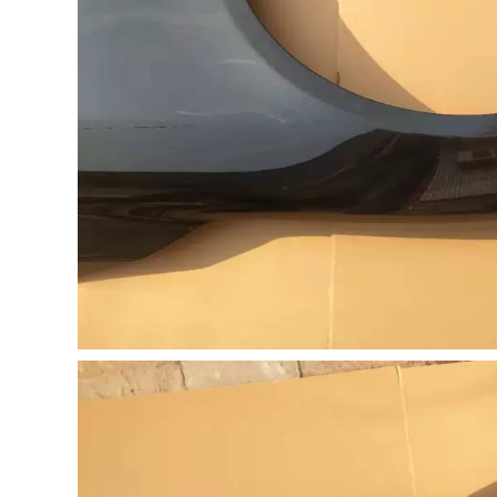
[Cao cấp] Infiniti
Q70L sửa đổi dải
342,000
niêm phong ô tô đặc
TÁP BI CÁNH CỬA
biệt dải cửa cách âm
Gioăng cao su nẹp
dải chống bụi trang
cửa ô tô chống ồn
trí GIOĂNG CÁNH
chống bụi CÁNH
CỬA Ổ KHÓA NGẬM
CỬA TRƯỚC
CÁNH CỬA
632,000
1,004,000
CÁNH CỬA TRƯỚC
CỐP HẬU [Cao cấp]
[Cao cấp] Qichen
Mitsubishi Pajero
D60 sửa đổi dải
V73 / V93 / V97 sửa
niêm phong ô tô đặc
đổi dải dán cách âm
biệt dải cách âm
xe chuyên dụng
trang trí toàn bộ xe
trang trí full xe CỐP
phụ kiện chống bụi
HẬU MÔ TƠ NÂNG
CÁNH CỬA TRƯỚC Ổ
KÍNH
KHÓA NGẬM CÁNH
CỬA
844,000
CỐP HẬU [Chỉ cao
844,000
cấp] Weilai EC6 sửa
[Only high-end]
đổi cách nhiệt xe
Extreme krypton
hơi đặc biệt dải niêm
001 sửa đổi dải cách
phong, trang trí cửa
âm cách nhiệt xe
lắp đặt chống bụi
hơi đặc biệt chống
CỐP HẬU TAY MỞ
ụi trang trí toàn bộ
CỬA
xe MÔ TƠ NÂNG
KÍNH TAY MỞ CỬA
1,004,000