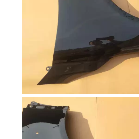
L3 Qin S6 Yuan E5S7
Grand Cherokee
peed ​​Rui Đặc biệt
2020 dải niêm
Xe niêm phong
phong cách âm đặc
thanh cửa Bar TAY
biệt toàn bộ trang trí
MỞ CỬA Ổ KHÓA
xe sửa đổi chống
NGẬM CÁNH CỬA
bụi COMPA NÂNG
KÍNH CỬA NÓC
342,000
1,004,000
BAIC SHENBAO
D20D50D60D70X25X35X55X65
[Chỉ cao cấp] 22 dải
SEAL AUTERAL SEAL
dán cách âm đặc
SEAL CÁP NÂNG
biệt của BMW X1
KÍNH CỬA NÓC
được thêm vào
trang trí toàn bộ xe
và sửa đổi phụ kiện
342,000
chống bụi MÔ TƠ
Baojun
NÂNG KÍNH CÁNH
510/530/560/730/310W/360/RS5
CỬA SAU
Cửa chuyên dụng
Cửa hàng Niềm vui
1,004,000
MÔ TƠ NÂNG KÍNH
MÔ TƠ NÂNG KÍNH
[Chỉ cao cấp] Dải
dán cách âm đặc
biệt Ideal L9 được
342,000
thêm vào trang trí
CÁP NÂNG KÍNH
toàn bộ xe và sửa
Chevrolet Sailing
đổi phụ kiện chống
Cruz Kwwotz Cool
bụi CỬA NÓC CỬA
Baochu Cool Cool
NÓC
Cool Droc Ổ KHÓA
NGẬM CÁNH CỬA
844,000
TAY MỞ CỬA