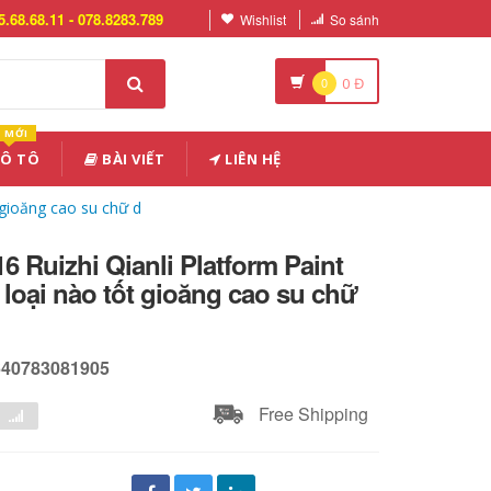
5.68.68.11 - 078.8283.789
Wishlist
So sánh
0
0
Đ
MỚI
 Ô TÔ
BÀI VIẾT
LIÊN HỆ
 gioăng cao su chữ d
6 Ruizhi Qianli Platform Paint
 loại nào tốt gioăng cao su chữ
640783081905
Free Shipping