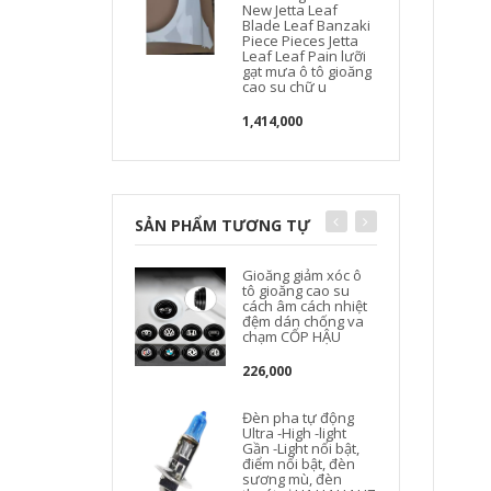
New Jetta Leaf
Blade Leaf Banzaki
Piece Pieces Jetta
Leaf Leaf Pain lưỡi
gạt mưa ô tô gioăng
cao su chữ u
1,414,000
SẢN PHẨM TƯƠNG TỰ
Gioăng giảm xóc ô
tô gioăng cao su
cách âm cách nhiệt
đệm dán chống va
chạm CỐP HẬU
226,000
Đèn pha tự động
Ultra -High -light
Gần -Light nổi bật,
điểm nổi bật, đèn
sương mù, đèn