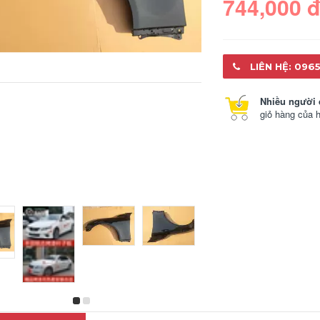
744,000 
LIÊN HỆ: 0965
Nhiều người 
giỏ hàng của 
gạt nước ô tô Thích
cốp nóc oto Áp
hợp cho Bắc Kinh
dụng cho bảng sơn
Reina Baked Paint
sơn mài Langya
Leaf Board Ban
Langya mới và cũ
Ruinen Phật giáo
gioăng cao su cửa
Triệu thương hiệu
nhôm kính cốp điện
cốp điện toyota
perfect car
cross ca pô
428,000
668,000
Áp dụng cho tấm
gioăng cửa gỗ Thích
erad cũ, bảng lá
hợp cho Bắc Kinh
trước và bên phải,
Yuemong Caint Leaf
bảng Eranti cũ