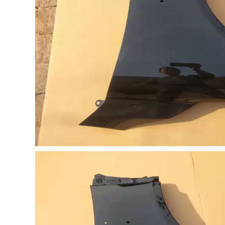
hiện đại gạt mưa ô
Suso Suso Eight ty
tô ca pô
chống cốp gioăng
cửa kính
446,000
872,000
MÔ TƠ NÂNG KÍNH
Ổ KHÓA NGẬM
Volkswagen
CÁNH CỬA [Cao cấp]
Santana/Pusan/2000/3000/Zhijun
Dán cửa cách âm xe
toàn bộ cửa hàng
hơi đặc biệt
rào và con dấu
Magotan cải tiến
chống bụi cộng với
mới và cũ của
sửa đổi CÁP NÂNG
Volkswagen trang
KÍNH CỬA NÓC
bị full xe trang trí
TAY MỞ CỬA
342,000
844,000
CÁNH CỬA SAU BYD
F3 Bài hát G3 Tang
[Cao cấp] Jeep JEEP