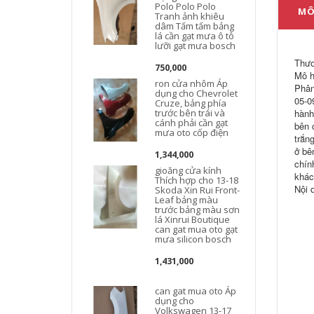
Polo Polo Polo
MÔ
Tranh ảnh khiêu
dâm Tấm tấm bảng
lá cần gạt mưa ô tô
lưỡi gạt mưa bosch
Thươ
750,000
Mô h
ron cửa nhôm Áp
Phân
dụng cho Chevrolet
05-0
Cruze, bảng phía
trước bên trái và
hành
cánh phải cần gạt
bên 
mưa oto cốp điện
trắn
ở bê
1,344,000
chín
gioăng cửa kính
khác
Thích hợp cho 13-18
Nội d
Skoda Xin Rui Front-
Leaf bảng màu
trước bảng màu sơn
lá Xinrui Boutique
can gat mua oto gạt
mưa silicon bosch
1,431,000
can gat mua oto Áp
dụng cho
Volkswagen 13-17