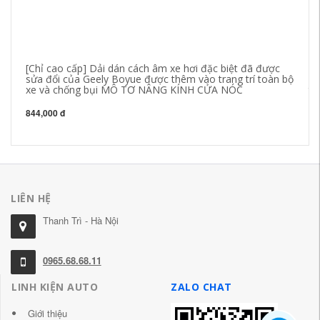
[Chỉ cao cấp] Dải dán cách âm xe hơi đặc biệt đã được
CÁ
sửa đổi của Geely Boyue được thêm vào trang trí toàn bộ
To
xe và chống bụi MÔ TƠ NÂNG KÍNH CỬA NÓC
tr
844,000 đ
84
LIÊN HỆ
Thanh Trì - Hà Nội
0965.68.68.11
LINH KIỆN AUTO
ZALO CHAT
Giới thiệu