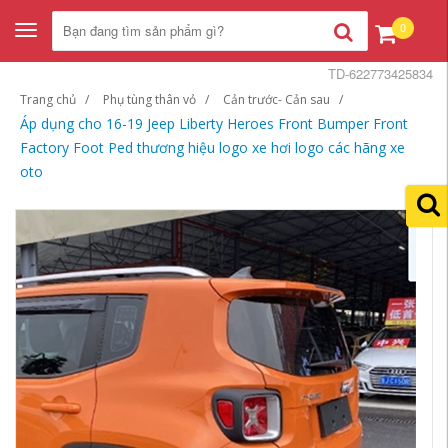
0
Toggle
navigation
TD-622773425834
Trang chủ
Phụ tùng thân vỏ
Cản trước- Cản sau
Áp dụng cho 16-19 Jeep Liberty Heroes Front Bumper Front
Factory Foot Ped thương hiệu logo xe hơi logo các hãng xe
oto