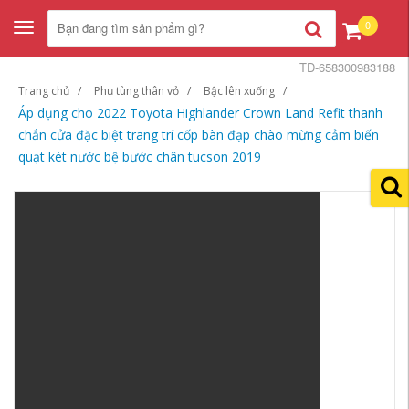
0
Toggle
navigation
TD-658300983188
Trang chủ
Phụ tùng thân vỏ
Bậc lên xuống
Áp dụng cho 2022 Toyota Highlander Crown Land Refit thanh
chắn cửa đặc biệt trang trí cốp bàn đạp chào mừng cảm biến
quạt két nước bệ bước chân tucson 2019