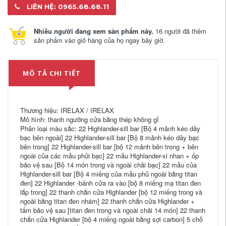
LIÊN HỆ: 0965.68.68.11
Nhiều người đang xem sản phẩm này.
16 người đã thêm
sản phẩm vào giỏ hàng của họ ngay bây giờ.
MÔ TẢ CHI TIẾT
Thương hiệu: IRELAX / IRELAX
Mô hình: thanh ngưỡng cửa bằng thép không gỉ
Phân loại màu sắc: 22 Highlander-sill bar [Bộ 4 mảnh kéo dây
bạc bên ngoài] 22 Highlander-sill bar [Bộ 8 mảnh kéo dây bạc
bên trong] 22 Highlander-sill bar [bộ 12 mảnh bên trong + bên
ngoài của các mẫu phủi bạc] 22 mẫu Highlander-xi nhan + ốp
bảo vệ sau [Bộ 14 món trong và ngoài chải bạc] 22 mẫu của
Highlander-sill bar [Bộ 4 miếng của mẫu phủ ngoài bằng titan
đen] 22 Highlander -bánh cửa ra vào [bộ 8 miếng mạ titan đen
lắp trong] 22 thanh chắn cửa Highlander [bộ 12 miếng trong và
ngoài bằng titan đen nhám] 22 thanh chắn cửa Highlander +
tấm bảo vệ sau [titan đen trong và ngoài chải 14 món] 22 thanh
chắn cửa Highlander [bộ 4 miếng ngoài bằng sợi carbon] 5 chỗ