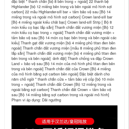
đặc biệt * thanh chắn [bộ 8 bên trong + ngoài] 22 thanh bệ
Highlander [bộ 12 miếng bên trong và bên ngoài mô hình sợi
carbon] 22 mẫu Highlander-sill bar + tấm bảo vệ sau [Bộ 14
miếng trong và ngoài mô hình sợi carbon] Crown land-sill bar
[Bộ 4 miếng ngoài kiểu chải bạc] Crown land-sill Strip [ Bộ 8
món kiểu cọ bạc lắp sẵn] Thanh chắn đất vương miện [Bộ 12
món kiểu cọ bạc trong + ngoài] Thanh chắn đất vương miện +
tấm bảo vệ sau [Bộ 14 món cọ bạc bên trong và bên ngoài các
kiểu] Thanh gạt đất vương miện [bộ 4 miếng phủ titan đen bên
ngoài] Thanh chắn đất vương miện [mẫu 8 miếng phủ titan đen
lắp sẵn] Thanh chắn đất vương miện [bộ 4 miếng phủ titan đen
bên trong và bên ngoài] -ảnh đặt] Thanh chống va đập Crown
Land + bảo vệ sau [Bộ 14 món của mô hình phủ titan đen bên
trong và bên ngoài] Thanh chắn đất của Crown [Bộ 4 miếng
của mô hình bằng sợi carbon bên ngoài] Đặc biệt dành cho
năm chỗ ngồi * thanh chắn cửa + tấm bảo vệ cốp [bộ 10 món
trong + ngoài] Thanh chắn đất Crown [Bộ 12 miếng trong và
ngoài bằng sợi carbon] Thanh chắn đất Crown + tấm bảo vệ
sau [Bộ 14 miếng bằng sợi carbon trong và ngoài mô hình]
Phạm vi áp dụng: Dải ngưỡng