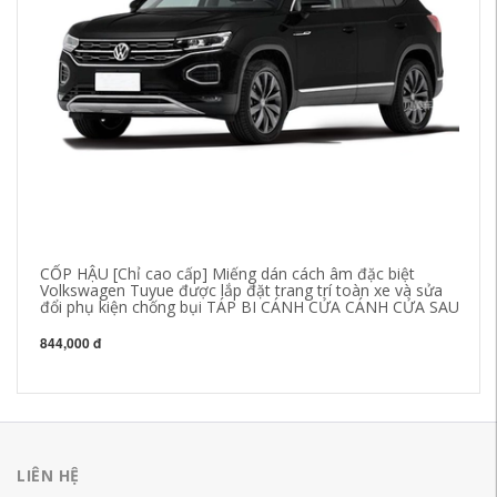
CỐP HẬU [Chỉ cao cấp] Miếng dán cách âm đặc biệt
[C
Volkswagen Tuyue được lắp đặt trang trí toàn xe và sửa
nh
đổi phụ kiện chống bụi TÁP BI CÁNH CỬA CÁNH CỬA SAU
ki
844,000 đ
84
LIÊN HỆ