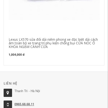
Lexus LX570 sửa đổi dải niêm phong xe đặc biệt dải cách
[C
âm toàn bộ xe trang trí phụ kiện chống bụi CỬA NÓC Ổ
đư
KHÓA NGẬM CÁNH CỬA
T
1,004,000 đ
63
LIÊN HỆ
Thanh Trì - Hà Nội
0965.68.68.11