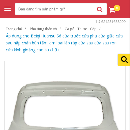
0
Toggle
navigation
TD-624231638209
Trang chủ
Phụ tùng thân vỏ
Ca pô - Tai xe - Cốp
Áp dụng cho Beiqi Huansu S6 cửa trước cửa phụ cửa giữa cửa
sau nắp chắn bùn tấm kim loại lắp ráp cửa sau cửa sau ron
cửa kính gioăng cao su chữ u