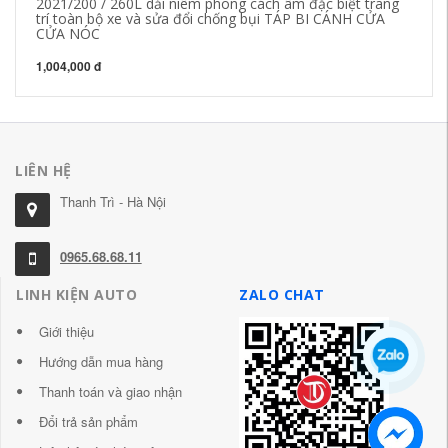
2021/200 / 260L dải niêm phong cách âm đặc biệt trang
Vo
trí toàn bộ xe và sửa đổi chống bụi TÁP BI CÁNH CỬA
ph
CỬA NÓC
C
1,004,000 đ
84
LIÊN HỆ
Thanh Trì - Hà Nội
0965.68.68.11
LINH KIỆN AUTO
ZALO CHAT
Giới thiệu
Hướng dẫn mua hàng
Thanh toán và giao nhận
Đổi trả sản phẩm