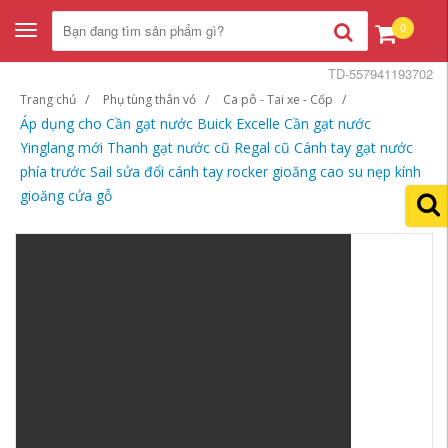
0
Toggle
navigation
TD-557941193702
Trang chủ
Phụ tùng thân vỏ
Ca pô - Tai xe - Cốp
Áp dụng cho Cần gạt nước Buick Excelle Cần gạt nước
Yinglang mới Thanh gạt nước cũ Regal cũ Cánh tay gạt nước
phía trước Sail sửa đổi cánh tay rocker gioăng cao su nẹp kính
gioăng cửa gỗ