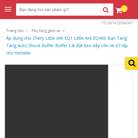
0
Toggle
navigation
TD-597472094367
Trang chủ
Phụ tùng gầm xe
Áp dụng cho Chery Little Ant EQ1 Little Ant EQ400 Ban Tang
Tang Auto Shock Buffer Buffer Cài đặt keo dây côn xe 67 lốp
oto michelin