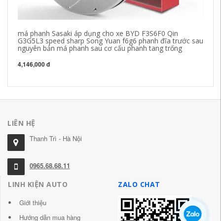
má phanh Sasaki áp dụng cho xe BYD F3S6F0 Qin
ph
G3G5L3 speed sharp Song Yuan f6g6 phanh đĩa trước sau
hợ
nguyên bản má phanh sau cơ cấu phanh tang trống
kh
má
4,146,000 đ
1,
LIÊN HỆ
Thanh Trì - Hà Nội
0965.68.68.11
LINH KIỆN AUTO
ZALO CHAT
Giới thiệu
Hướng dẫn mua hàng